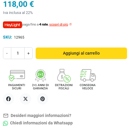
118,00 €
Iva inclusa al 22%
paga fino a
4 rate
,
scopri di più
SKU:
12965
-
+
Aggiungi al carrello
Condividi
Twitta
Pinterest
mail_outline
Desideri maggiori informazioni?
Chiedi informazioni da Whatsapp