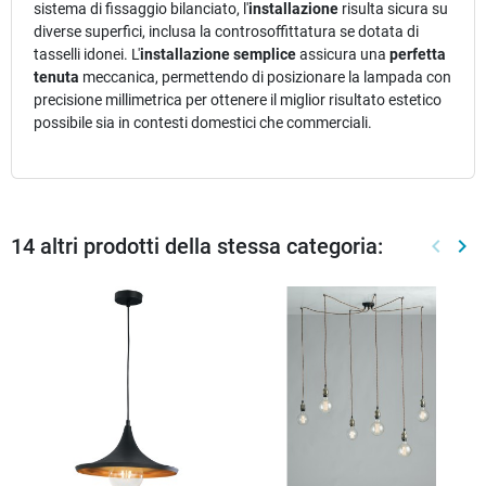
sistema di fissaggio bilanciato, l'
installazione
risulta sicura su
diverse superfici, inclusa la controsoffittatura se dotata di
tasselli idonei. L'
installazione semplice
assicura una
perfetta
tenuta
meccanica, permettendo di posizionare la lampada con
precisione millimetrica per ottenere il miglior risultato estetico
possibile sia in contesti domestici che commerciali.
14 altri prodotti della stessa categoria:
keyboard_arrow_left
keyboard_arrow_right
Preced
Suc