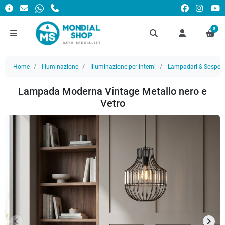
0
Home
Illuminazione
Illuminazione per interni
Lampadari & Sospens
Lampada Moderna Vintage Metallo nero e
Vetro
keyboard_arrow_left
keyboard_arrow_right