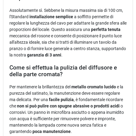
Assolutamente sì. Sebbene la misura massima sia di 100 cm,
l'Standard
installazione semplice
a soffitto permette di
regolare la lunghezza del cavo per adattare la grande sfera alle
proporzioni del locale. Questo assicura una
perfetta tenuta
meccanica del rosone e consente di posizionare il punto luce
all'altezza ideale, sia che si tratti di illuminare un tavolo da
pranzo o di fornire luce generale a centro stanza, supportando
la nostra
garanzia di 3 anni
.
Come si effettua la pulizia del diffusore e
della parte cromata?
Per mantenere la brillantezza del
metallo cromato lucido
e la
purezza del satinato, la manutenzione deve essere regolare
ma delicata. Per una
facile pulizia
, è fondamentale ricordare
che
non si può pulire con spugne abrasive o prodotti acidi
o
corrosivi. Un panno in microfibra asciutto o appena inumidito
con acqua è sufficiente per rimuovere polvere e impronte,
mantenendo la lampada come nuova senza fatica e
garantendo
poca manutenzione
.