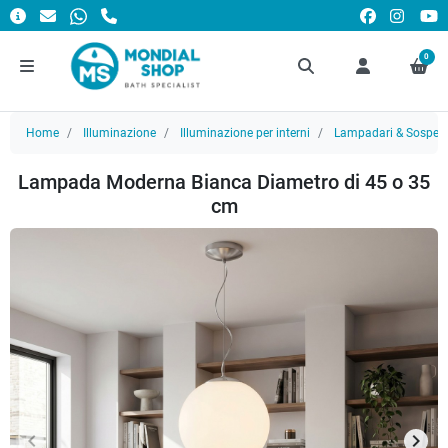
0
Home
Illuminazione
Illuminazione per interni
Lampadari & Sospens
Lampada Moderna Bianca Diametro di 45 o 35
cm
keyboard_arrow_left
keyboard_arrow_right