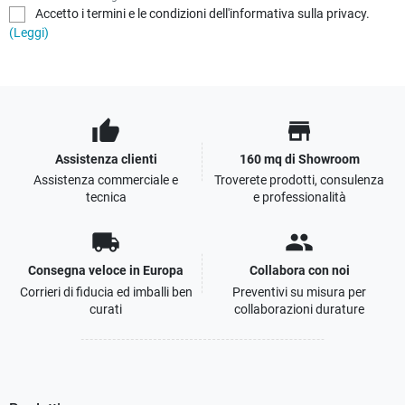
Accetto i termini e le condizioni dell'informativa sulla privacy.
(Leggi)
thumb_up
store
Assistenza clienti
160 mq di Showroom
Assistenza commerciale e
Troverete prodotti, consulenza
tecnica
e professionalità
local_shipping
people
Consegna veloce in Europa
Collabora con noi
Corrieri di fiducia ed imballi ben
Preventivi su misura per
curati
collaborazioni durature