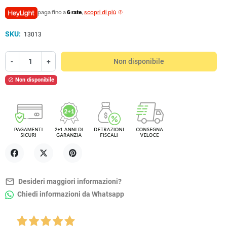
paga fino a
6 rate
,
scopri di più
SKU:
13013
-
+
Non disponibile
Non disponibile

Condividi
Twitta
Pinterest
mail_outline
Desideri maggiori informazioni?
Chiedi informazioni da Whatsapp