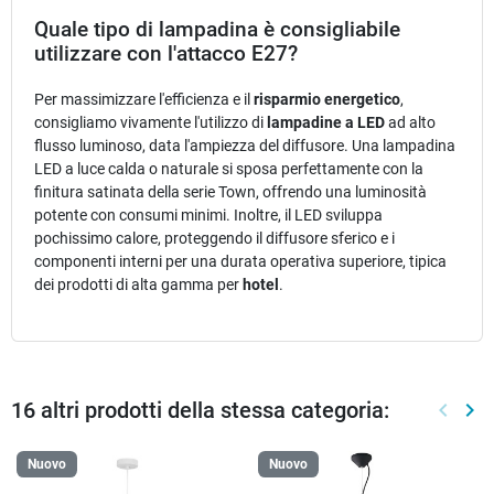
Quale tipo di lampadina è consigliabile
utilizzare con l'attacco E27?
Per massimizzare l'efficienza e il
risparmio energetico
,
consigliamo vivamente l'utilizzo di
lampadine a LED
ad alto
flusso luminoso, data l'ampiezza del diffusore. Una lampadina
LED a luce calda o naturale si sposa perfettamente con la
finitura satinata della serie Town, offrendo una luminosità
potente con consumi minimi. Inoltre, il LED sviluppa
pochissimo calore, proteggendo il diffusore sferico e i
componenti interni per una durata operativa superiore, tipica
dei prodotti di alta gamma per
hotel
.
16 altri prodotti della stessa categoria:
keyboard_arrow_left
keyboard_arrow_right
Preced
Suc
Nuovo
Nuovo