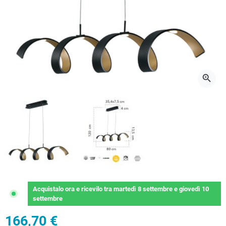
zoom_in
Acquistalo ora
e ricevilo
tra
martedì 8 settembre
e
giovedì 10
settembre
166,70 €