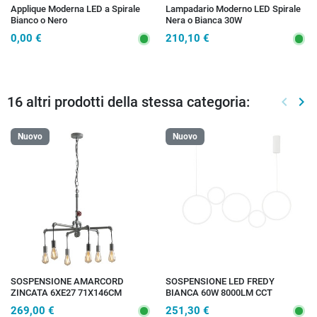
Applique Moderna LED a Spirale
Lampadario Moderno LED Spirale
Bianco o Nero
Nera o Bianca 30W
0,00 €
210,10 €
16 altri prodotti della stessa categoria:
keyboard_arrow_left
keyboard_arrow_right
Preced
Suc
Nuovo
Nuovo
SOSPENSIONE AMARCORD
SOSPENSIONE LED FREDY
ZINCATA 6XE27 71X146CM
BIANCA 60W 8000LM CCT
115X46,7X150CM
269,00 €
251,30 €