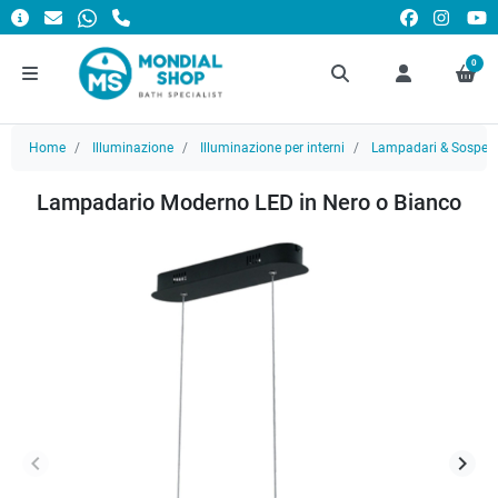
0
Home
Illuminazione
Illuminazione per interni
Lampadari & Sospens
Lampadario Moderno LED in Nero o Bianco
keyboard_arrow_left
keyboard_arrow_right
Precedente
Succ