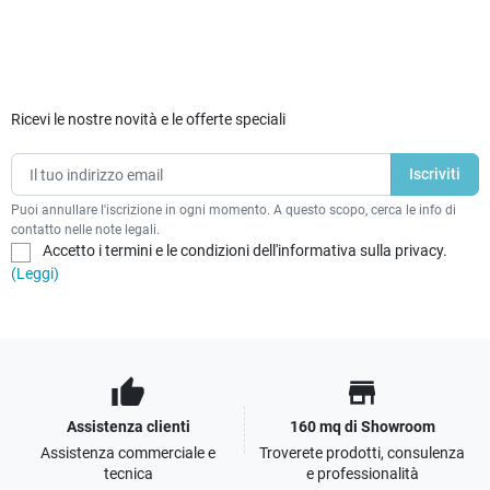
Ricevi le nostre novità e le offerte speciali
Puoi annullare l'iscrizione in ogni momento. A questo scopo, cerca le info di
contatto nelle note legali.
Accetto i termini e le condizioni dell'informativa sulla privacy.
(Leggi)
thumb_up
store
Assistenza clienti
160 mq di Showroom
Assistenza commerciale e
Troverete prodotti, consulenza
tecnica
e professionalità