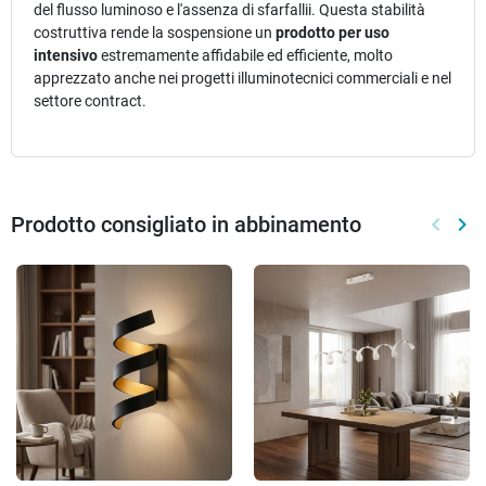
del flusso luminoso e l'assenza di sfarfallii. Questa stabilità
costruttiva rende la sospensione un
prodotto per uso
intensivo
estremamente affidabile ed efficiente, molto
apprezzato anche nei progetti illuminotecnici commerciali e nel
settore contract.
Prodotto consigliato in abbinamento
keyboard_arrow_left
keyboard_arrow_right
Preced
Suc