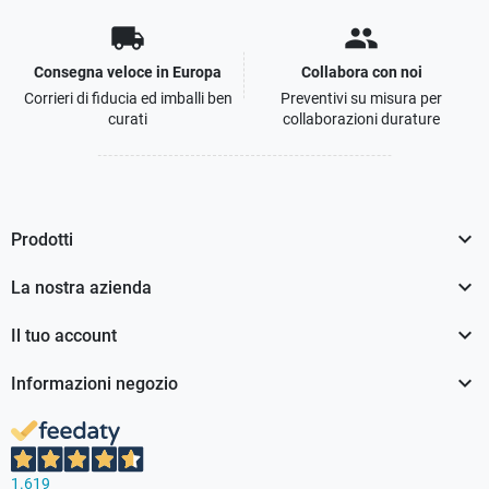
local_shipping
people
Consegna veloce in Europa
Collabora con noi
Corrieri di fiducia ed imballi ben
Preventivi su misura per
curati
collaborazioni durature

Prodotti

La nostra azienda

Il tuo account

Informazioni negozio
1.619