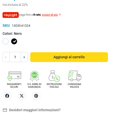
Iva inclusa al 22%
paga fino a
6 rate
,
scopri di più
SKU:
13030-61324
Colori: Nero
Bianco
Nero
-
+
Aggiungi al carrello
Condividi
Twitta
Pinterest
mail_outline
Desideri maggiori informazioni?