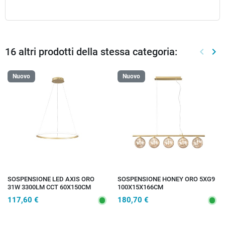
16 altri prodotti della stessa categoria:
keyboard_arrow_left
keyboard_arrow_right
Preced
Suc
Nuovo
Nuovo
SOSPENSIONE LED AXIS ORO
SOSPENSIONE HONEY ORO 5XG9
31W 3300LM CCT 60X150CM
100X15X166CM
117,60 €
180,70 €