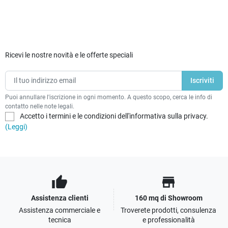
Ricevi le nostre novità e le offerte speciali
Puoi annullare l'iscrizione in ogni momento. A questo scopo, cerca le info di
contatto nelle note legali.
Accetto i termini e le condizioni dell'informativa sulla privacy.
(Leggi)
thumb_up
store
Assistenza clienti
160 mq di Showroom
Assistenza commerciale e
Troverete prodotti, consulenza
tecnica
e professionalità