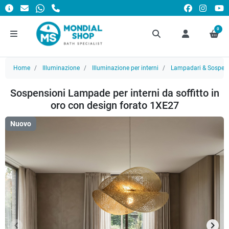
0
Home
Illuminazione
Illuminazione per interni
Lampadari & Sospens
Sospensioni Lampade per interni da soffitto in
oro con design forato 1XE27
Nuovo
keyboard_arrow_left
keyboard_arrow_right