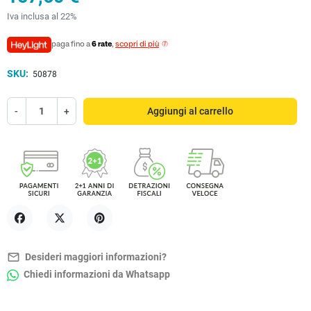
Iva inclusa al 22%
paga fino a
6 rate
,
scopri di più
SKU:
50878
-
+
Aggiungi al carrello
Condividi
Twitta
Pinterest
mail_outline
Desideri maggiori informazioni?
Chiedi informazioni da Whatsapp