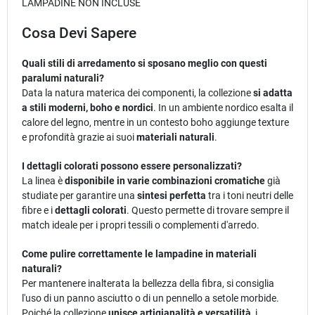
LAMPADINE NON INCLUSE
Cosa Devi Sapere
Quali stili di arredamento si sposano meglio con questi
paralumi naturali?
Data la natura materica dei componenti, la collezione
si adatta
a stili moderni, boho e nordici
. In un ambiente nordico esalta il
calore del legno, mentre in un contesto boho aggiunge texture
e profondità grazie ai suoi
materiali naturali
.
I dettagli colorati possono essere personalizzati?
La linea è
disponibile in varie combinazioni cromatiche
già
studiate per garantire una
sintesi perfetta
tra i toni neutri delle
fibre e i
dettagli colorati
. Questo permette di trovare sempre il
match ideale per i propri tessili o complementi d'arredo.
Come pulire correttamente le lampadine in materiali
naturali?
Per mantenere inalterata la bellezza della fibra, si consiglia
l'uso di un panno asciutto o di un pennello a setole morbide.
Poiché la collezione
unisce artigianalità e versatilità
, i