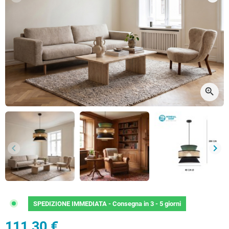
Precedente
Succ
zoom_in
keyboard_arrow_left
keyboard_arrow_right
Precedente
Succ
SPEDIZIONE IMMEDIATA -
Consegna in 3 - 5 giorni
111,30 €