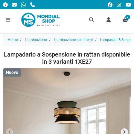
0
Home
Illuminazione
Illuminazione per interni
Lampadari & Sospens
Lampadario a Sospensione in rattan disponibile
in 3 varianti 1XE27
Nuovo
keyboard_arrow_left
keyboard_arrow_right