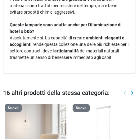
materiali sono trattati per resistere nel tempo, ma è bene
evitare prodotti chimici aggressivi.
Queste lampade sono adatte anche per l'illuminazione di
hotel o b&b?
Assolutamente sì. La capacità di creare
ambienti eleganti e
accoglienti
rende questa collezione una delle più richieste per il
settore contract, dove l'
artigianalità
dei materiali naturali
trasmette un senso di benessere immediato agli ospiti.
16 altri prodotti della stessa categoria:
keyboard_arrow_left
keyboard_arrow_right
Preced
Suc
Nuovo
Nuovo