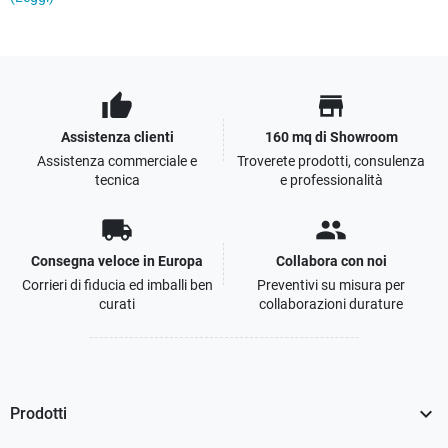
thumb_up
store
Assistenza clienti
160 mq di Showroom
Assistenza commerciale e
Troverete prodotti, consulenza
tecnica
e professionalità
local_shipping
people
Consegna veloce in Europa
Collabora con noi
Corrieri di fiducia ed imballi ben
Preventivi su misura per
curati
collaborazioni durature

Prodotti