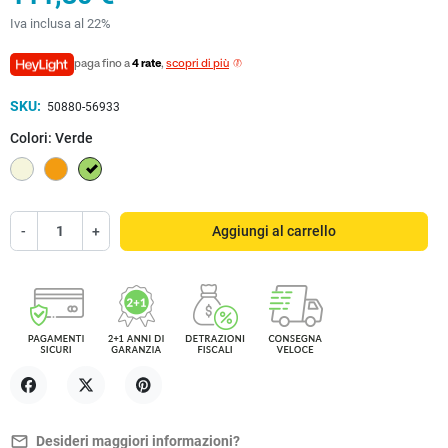
Iva inclusa al 22%
paga fino a
4 rate
,
scopri di più
SKU:
50880-56933
Colori: Verde
Beige
Arancione
Verde
-
+
Aggiungi al carrello
Condividi
Twitta
Pinterest
mail_outline
Desideri maggiori informazioni?