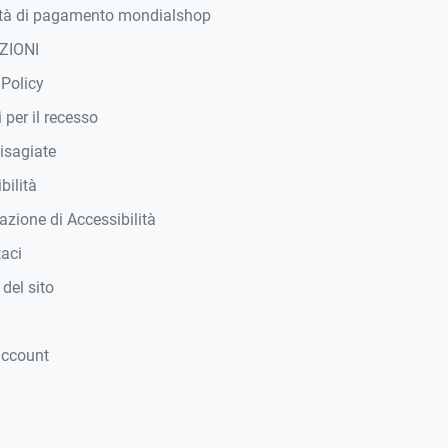
tà di pagamento mondialshop
ZIONI
 Policy
 per il recesso
isagiate
bilità
azione di Accessibilità
taci
del sito
account