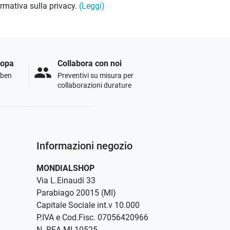
formativa sulla privacy.
(Leggi)
ropa
Collabora con noi
people
i ben
Preventivi su misura per
collaborazioni durature
Informazioni negozio
MONDIALSHOP
Via L.Einaudi 33
Parabiago 20015 (MI)
Capitale Sociale int.v 10.000
P.IVA e Cod.Fisc. 07056420966
N. REA MI-10525