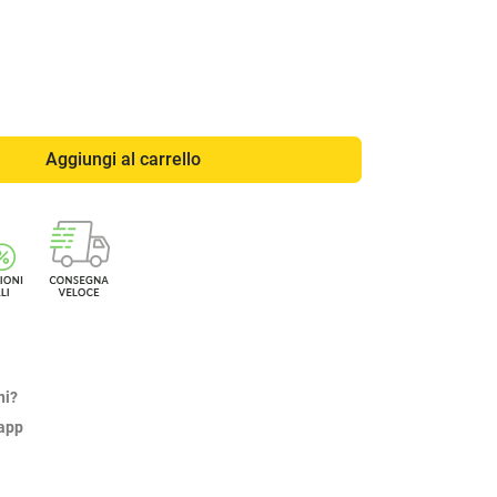
Aggiungi al carrello
ni?
sapp