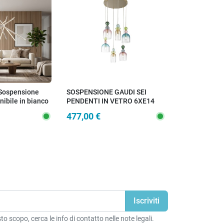
Sospensione
SOSPENSIONE GAUDI SEI
SOSPENSION
ibile in bianco
PENDENTI IN VETRO 6XE14
1XG9 30X30
 moderno Adatto
57X185,5CM
477,00 €
82,00 €
n look
o scopo, cerca le info di contatto nelle note legali.