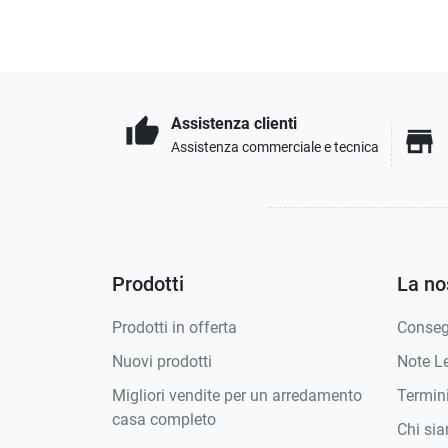
Assistenza clienti
thumb_up
store
Assistenza commerciale e tecnica
Prodotti
La no
Prodotti in offerta
Conse
Nuovi prodotti
Note Le
Migliori vendite per un arredamento
Termini
casa completo
Chi si