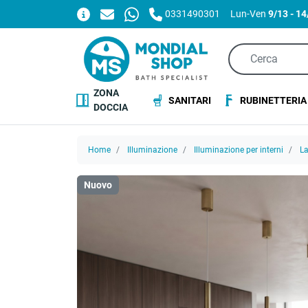
0331490301
Lun-Ven
9/13 - 1
ZONA
SANITARI
RUBINETTERIA
DOCCIA
Home
Illuminazione
Illuminazione per interni
La
Nuovo