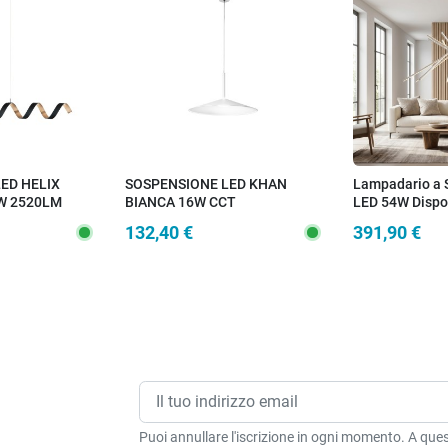
ED HELIX
SOSPENSIONE LED KHAN
Lampadario a 
W 2520LM
BIANCA 16W CCT
LED 54W Dispon
5X120CM
2700/3200/4000K 48X150CM
o nero Design
132,40 €
391,90 €
a interni per u
alternativo
Puoi annullare l'iscrizione in ogni momento. A quest