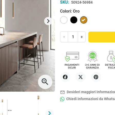
SKU:
50924-56984
Colori: Oro
Bianco
Nero
Oro
keyboard_arrow_right
Successivo
-
+
zoom_in
Condividi
Twitta
Pinterest
mail_outline
Desideri maggiori informazio
Chiedi informazioni da What
keyboard_arrow_right