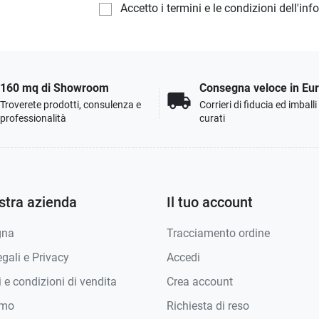
Accetto i termini e le condizioni dell'in
160 mq di Showroom
Consegna veloce in Eu
local_shipping
Troverete prodotti, consulenza e
Corrieri di fiducia ed imball
professionalità
curati
stra azienda
Il tuo account
gna
Tracciamento ordine
gali e Privacy
Accedi
 e condizioni di vendita
Crea account
amo
Richiesta di reso