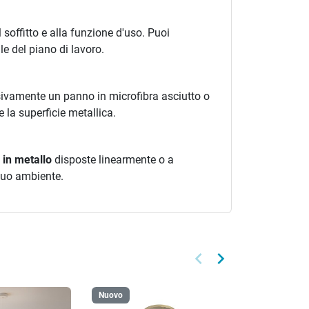
 soffitto e alla funzione d'uso. Puoi
e del piano di lavoro.
lusivamente un panno in microfibra asciutto o
la superficie metallica.
 in metallo
disposte linearmente o a
 tuo ambiente.
keyboard_arrow_left
keyboard_arrow_right
Precedente
Successivo
Nuovo
Nuovo