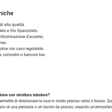
niche
i alta qualità.
Nero e Oro Spazzolato.
'illuminazione d'accento.
neo.
lice con cavo regolabile.
a, comodini o banconi bar.
sione con struttura tubolare?
ermette di direzionare la luce in modo preciso verso il basso. Que
piano di una penisola o un tavolo da pranzo, creando un'atmosfer