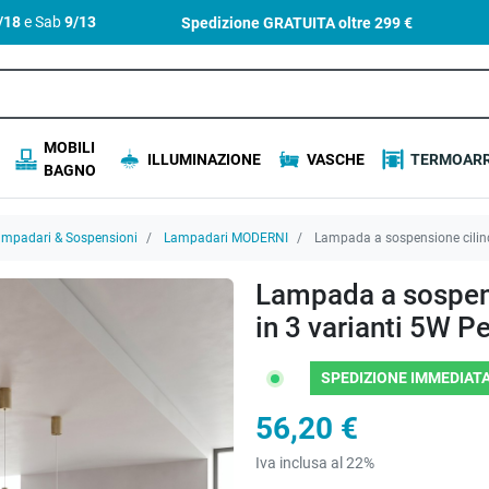
4/18
e Sab
9/13
Spedizione GRATUITA oltre
299 €
MOBILI
ILLUMINAZIONE
VASCHE
TERMOARR
BAGNO
mpadari & Sospensioni
Lampadari MODERNI
Lampada a sospensione cilind
Lampada a sospens
in 3 varianti 5W 
SPEDIZIONE IMMEDIATA
56,20 €
Iva inclusa al 22%