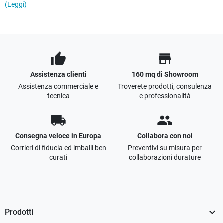
(Leggi)
thumb_up
store
Assistenza clienti
160 mq di Showroom
Assistenza commerciale e
Troverete prodotti, consulenza
tecnica
e professionalità
local_shipping
people
Consegna veloce in Europa
Collabora con noi
Corrieri di fiducia ed imballi ben
Preventivi su misura per
curati
collaborazioni durature

Prodotti