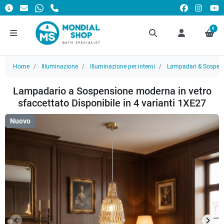
0
Home
Illuminazione
Illuminazione per interni
Lampadari & Sospens
Lampadario a Sospensione moderna in vetro
sfaccettato Disponibile in 4 varianti 1XE27
Nuovo
keyboard_arrow_left
keyboard_arrow_right