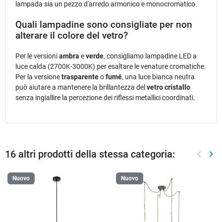
lampada sia un pezzo d'arredo armonico e monocromatico.
Quali lampadine sono consigliate per non
alterare il colore del vetro?
Per le versioni
ambra
e
verde
, consigliamo lampadine LED a
luce calda (2700K-3000K) per esaltare le venature cromatiche.
Per la versione
trasparente
o
fumé
, una luce bianca neutra
può aiutare a mantenere la brillantezza del
vetro cristallo
senza ingiallire la percezione dei riflessi metallici coordinati.
16 altri prodotti della stessa categoria:
keyboard_arrow_left
keyboard_arrow_right
Preced
Suc
Nuovo
Nuovo