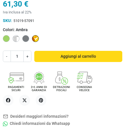
61,30 €
Iva inclusa al 22%
SKU:
51019-57091
Colori: Ambra
Verde
Trasparente
Grigio
Ambra
-
+
Aggiungi al carrello
Condividi
Twitta
Pinterest
mail_outline
Desideri maggiori informazioni?
Chiedi informazioni da Whatsapp