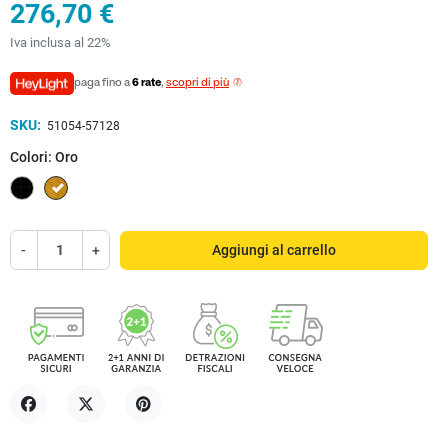
276,70 €
Iva inclusa al 22%
paga fino a
6 rate
,
scopri di più
SKU:
51054-57128
Colori: Oro
Nero
Oro
-
+
Aggiungi al carrello
Condividi
Twitta
Pinterest