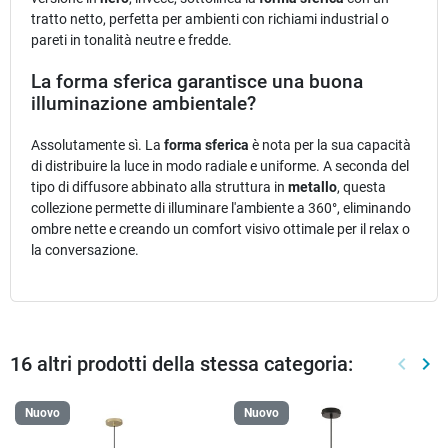
tratto netto, perfetta per ambienti con richiami industrial o
pareti in tonalità neutre e fredde.
La forma sferica garantisce una buona
illuminazione ambientale?
Assolutamente sì. La
forma sferica
è nota per la sua capacità
di distribuire la luce in modo radiale e uniforme. A seconda del
tipo di diffusore abbinato alla struttura in
metallo
, questa
collezione permette di illuminare l'ambiente a 360°, eliminando
ombre nette e creando un comfort visivo ottimale per il relax o
la conversazione.
16 altri prodotti della stessa categoria:
keyboard_arrow_left
keyboard_arrow_right
Preced
Suc
Nuovo
Nuovo