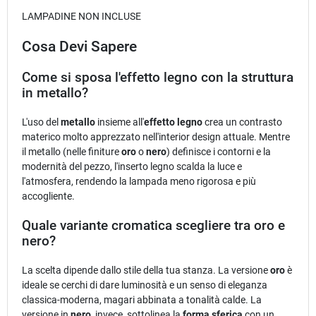
LAMPADINE NON INCLUSE
Cosa Devi Sapere
Come si sposa l'effetto legno con la struttura
in metallo?
L'uso del
metallo
insieme all'
effetto legno
crea un contrasto
materico molto apprezzato nell'interior design attuale. Mentre
il metallo (nelle finiture
oro
o
nero
) definisce i contorni e la
modernità del pezzo, l'inserto legno scalda la luce e
l'atmosfera, rendendo la lampada meno rigorosa e più
accogliente.
Quale variante cromatica scegliere tra oro e
nero?
La scelta dipende dallo stile della tua stanza. La versione
oro
è
ideale se cerchi di dare luminosità e un senso di eleganza
classica-moderna, magari abbinata a tonalità calde. La
versione in
nero
, invece, sottolinea la
forma sferica
con un