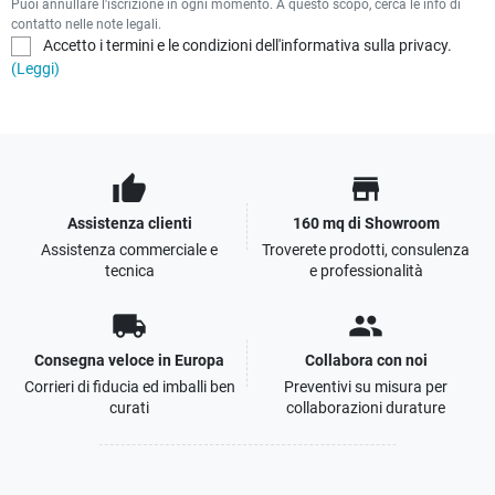
Puoi annullare l'iscrizione in ogni momento. A questo scopo, cerca le info di
contatto nelle note legali.
Accetto i termini e le condizioni dell'informativa sulla privacy.
(Leggi)
thumb_up
store
Assistenza clienti
160 mq di Showroom
Assistenza commerciale e
Troverete prodotti, consulenza
tecnica
e professionalità
local_shipping
people
Consegna veloce in Europa
Collabora con noi
Corrieri di fiducia ed imballi ben
Preventivi su misura per
curati
collaborazioni durature