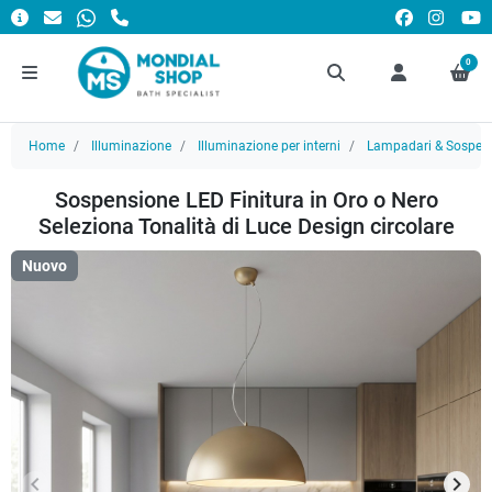
0
Home
Illuminazione
Illuminazione per interni
Lampadari & Sospens
Sospensione LED Finitura in Oro o Nero
Seleziona Tonalità di Luce Design circolare
Nuovo
keyboard_arrow_left
keyboard_arrow_right