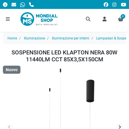
0
Home
Illuminazione
Illuminazione per interni
Lampadari & Sospens
SOSPENSIONE LED KLAPTON NERA 80W
11440LM CCT 85X3,5X150CM
Nuovo
keyboard_arrow_left
keyboard_arrow_right