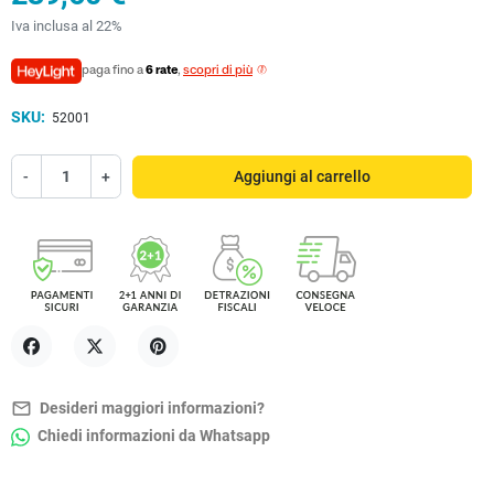
Iva inclusa al 22%
paga fino a
6 rate
,
scopri di più
SKU:
52001
-
+
Aggiungi al carrello
Condividi
Twitta
Pinterest
mail_outline
Desideri maggiori informazioni?
Chiedi informazioni da Whatsapp