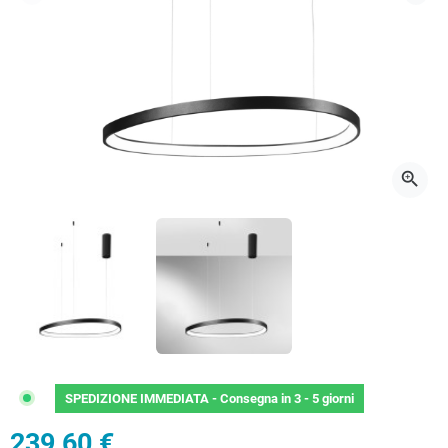
Precedente
Succ
zoom_in
SPEDIZIONE IMMEDIATA -
Consegna in 3 - 5 giorni
239,60 €