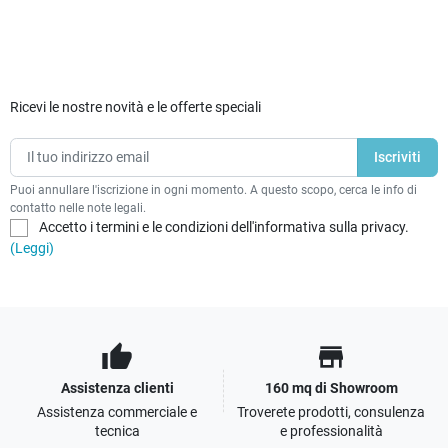
Ricevi le nostre novità e le offerte speciali
Puoi annullare l'iscrizione in ogni momento. A questo scopo, cerca le info di
contatto nelle note legali.
Accetto i termini e le condizioni dell'informativa sulla privacy.
(Leggi)
thumb_up
store
Assistenza clienti
160 mq di Showroom
Assistenza commerciale e
Troverete prodotti, consulenza
tecnica
e professionalità