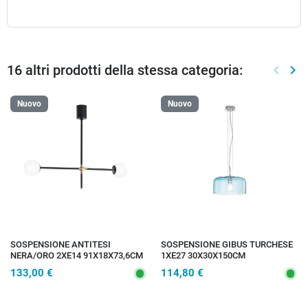
16 altri prodotti della stessa categoria:
keyboard_arrow_left
keyboard_arrow_right
Preced
Suc
Nuovo
Nuovo
SOSPENSIONE ANTITESI
SOSPENSIONE GIBUS TURCHESE
NERA/ORO 2XE14 91X18X73,6CM
1XE27 30X30X150CM
133,00 €
114,80 €