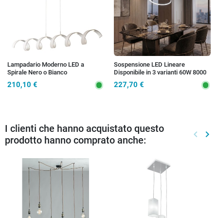
Lampadario Moderno LED a
Sospensione LED Lineare
Spirale Nero o Bianco
Disponibile in 3 varianti 60W 8000
Lumen Sistema CCT
210,10 €
227,70 €
I clienti che hanno acquistato questo
keyboard_arrow_left
keyboard_arrow_right
prodotto hanno comprato anche:
Preced
Suc