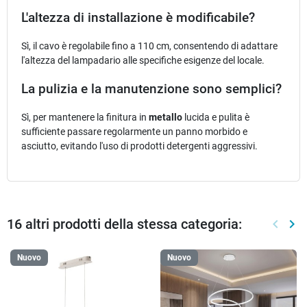
L'altezza di installazione è modificabile?
Sì, il cavo è regolabile fino a 110 cm, consentendo di adattare
l'altezza del lampadario alle specifiche esigenze del locale.
La pulizia e la manutenzione sono semplici?
Sì, per mantenere la finitura in
metallo
lucida e pulita è
sufficiente passare regolarmente un panno morbido e
asciutto, evitando l'uso di prodotti detergenti aggressivi.
16 altri prodotti della stessa categoria:
keyboard_arrow_left
keyboard_arrow_right
Preced
Suc
Nuovo
Nuovo