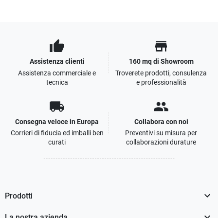
thumb_up
store
Assistenza clienti
160 mq di Showroom
Assistenza commerciale e
Troverete prodotti, consulenza
tecnica
e professionalità
local_shipping
people
Consegna veloce in Europa
Collabora con noi
Corrieri di fiducia ed imballi ben
Preventivi su misura per
curati
collaborazioni durature

Prodotti

La nostra azienda