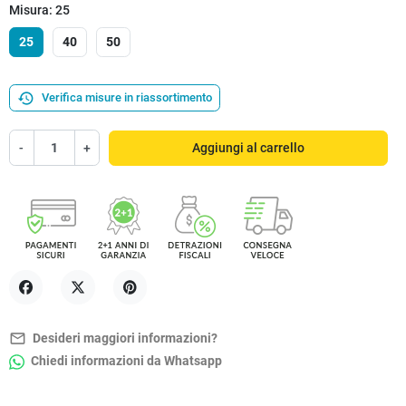
Misura: 25
25
40
50
history
Verifica misure in riassortimento
-
+
Aggiungi al carrello
Condividi
Twitta
Pinterest
mail_outline
Desideri maggiori informazioni?
Chiedi informazioni da Whatsapp