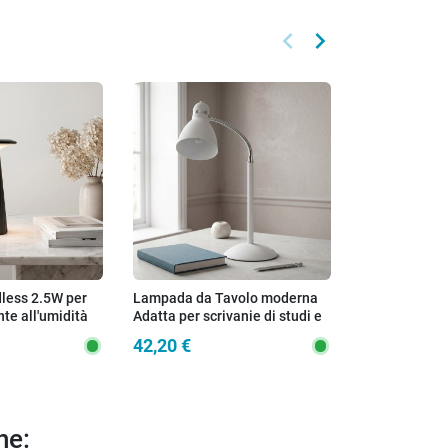
keyboard_arrow_left
keyboard_arrow_right
Precedente
Successivo
Nuovo
less 2.5W per
Lampada da Tavolo moderna
Lampada da t
nte all'umidità
Adatta per scrivanie di studi e
comodino de
bianco o nero
camerette Disponibile in 3
disponibile i
42,20 €
44,90 €
varianti Orientabile E27
1XE27
he: