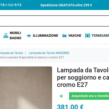
4/18
e Sab
9/13
Spedizione GRATUITA oltre
299 €
MOBILI
ILLUMINAZIONE
VASCHE
TERMOARR
BAGNO
ampade da Tavolo
Lampade da Tavolo MODERNE
no e camera Disponibile in bianco o cromo E27
Lampada da Tavol
per soggiorno e ca
cromo E27
Acquistalo ora
e ricevil
381,00 €