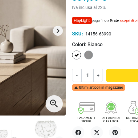
Iva inclusa al 22%
paga fino a
6 rate
,
scopri di p
keyboard_arrow_right
Successivo
SKU:
14156-63990
Colori: Bianco
Bianco
Cromo
-
+
Ultimi articoli in magazzino

zoom_in