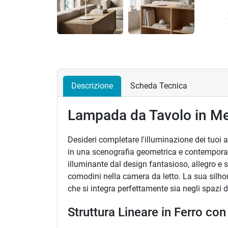
keyboard_arrow_left
Precedente
Descrizione
Scheda Tecnica
Lampada da Tavolo in Met
Desideri completare l'illuminazione dei tuoi 
in una scenografia geometrica e contemporan
illuminante dal design fantasioso, allegro e 
comodini nella camera da letto. La sua silhou
che si integra perfettamente sia negli spazi do
Struttura Lineare in Ferro c