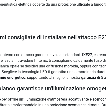
entistica elettrica coperte da una protezione ufficiale a lungo t
mi consigliate di installare nell'attacco 
da interno con attacco grande universale standard
1XE27
, estrem
to e lascia intravedere l'interno, ti consigliamo caldamente l'uso
 bianca opale se desideri una diffusione morbida, oppure con tec
. Scegliere la tecnologia LED ti garantirà una straordinaria durata
rmio energetico
, supportando al meglio la nostra
garanzia di 5 
ro bianco garantisce un'illuminazione omog
 per offrire un'illuminazione d'atmosfera accattivante e scenog
 diretta, trasformandola in una proiezione geometrica ritmata. 