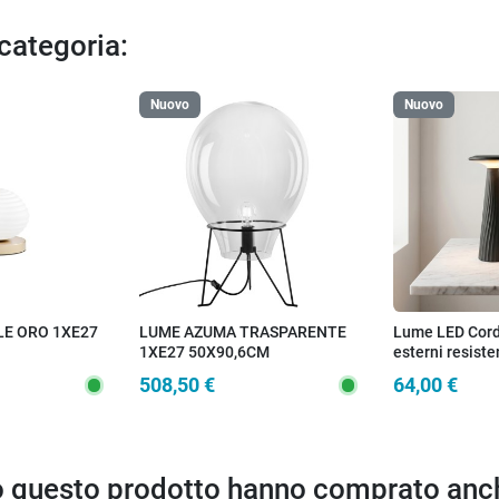
 categoria:
Nuovo
Nuovo
LE ORO 1XE27
LUME AZUMA TRASPARENTE
Lume LED Cord
1XE27 50X90,6CM
esterni resiste
disponibile in 
508,50 €
64,00 €
to questo prodotto hanno comprato anc