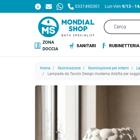
0331490301
Lun-Ven
9/13 - 1
ZONA
SANITARI
RUBINETTERIA
DOCCIA
Home
Illuminazione
Illuminazione per interni
L
Lampada da Tavolo Design moderna Adatta per soggior