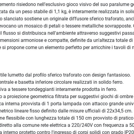
 elemento risiedono nell'esclusivo gioco visivo del suo paralume 
zata da un peso stabile di 1,1 kg, è interamente realizzata in sol
sto slanciato sostiene un originale diffusore sferico traforato, a
vocano un mosaico di petali o tessere metalliche sovrapposte. Q
 flusso si distribuisca nell'ambiente attraverso suggestivi pass
dimensioni armoniose e compatte, definite da un'altezza totale di
si propone come un elemento perfetto per arricchire i tavoli di
ile lumetto dal profilo sferico traforato con design fantasioso.
trale e basetta inferiore circolare realizzati in solido ferro.
iva a tessere tondeggianti interamente prodotta in ferro.
a proiezione geometrica filtrata per suggestivi giochi di ombre e
 interna provvista di 1 porta lampada con attacco grande univ
rico lineare fisso definito dalle misure ufficiali di 22x34,5 cm.
 flessibile con lunghezza totale di 150 cm provvisto di pratico i
retto alla comune rete elettrica a 220/240V con frequenza a 5
interno protetto contro l'ingresso di corpi solidi con grado IP20