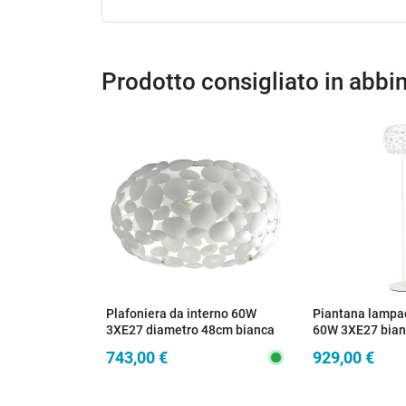
Prodotto consigliato in abb
Plafoniera da interno 60W
Piantana lampad
3XE27 diametro 48cm bianca
60W 3XE27 bia
GRAPE
743,00 €
929,00 €