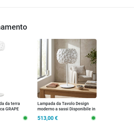
inamento
a da terra
Lampada da Tavolo Design
nca GRAPE
moderno a sassi Disponibile in
bianco o cromo Lume adatto a
513,00 €
salotti o camere 2XE27