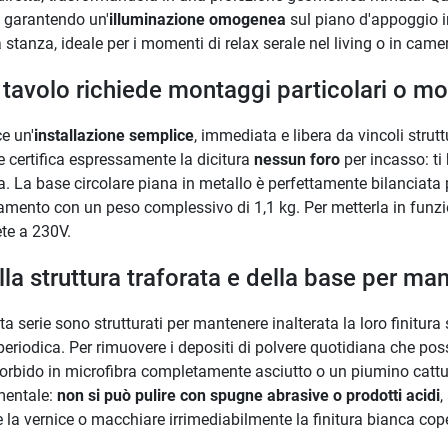
, garantendo un'
illuminazione omogenea
sul piano d'appoggio i
 stanza, ideale per i momenti di relax serale nel living o in camer
l tavolo richiede montaggi particolari o mo
e un'
installazione semplice
, immediata e libera da vincoli strut
e certifica espressamente la dicitura
nessun foro
per incasso: ti 
lta. La base circolare piana in metallo è perfettamente bilanciat
ltamento con un peso complessivo di 1,1 kg. Per metterla in funz
ete a 230V.
ella struttura traforata e della base per m
esta serie sono strutturati per mantenere inalterata la loro finitu
eriodica. Per rimuovere i depositi di polvere quotidiana che pos
orbido in microfibra completamente asciutto o un piumino cattu
mentale:
non si può pulire con spugne abrasive o prodotti acidi
,
re la vernice o macchiare irrimediabilmente la finitura bianca co