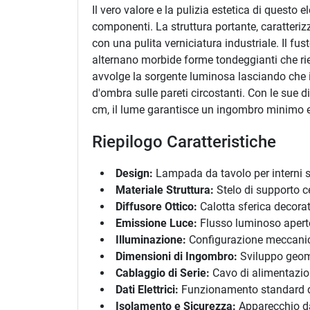
Il vero valore e la pulizia estetica di questo
componenti. La struttura portante, caratteriz
con una pulita verniciatura industriale. Il fu
alternano morbide forme tondeggianti che rie
avvolge la sorgente luminosa lasciando che il
d'ombra sulle pareti circostanti. Con le sue 
cm, il lume garantisce un ingombro minimo e 
Riepilogo Caratteristiche
Design:
Lampada da tavolo per interni st
Materiale Struttura:
Stelo di supporto cen
Diffusore Ottico:
Calotta sferica decorat
Emissione Luce:
Flusso luminoso aperto 
Illuminazione:
Configurazione meccanica
Dimensioni di Ingombro:
Sviluppo geomet
Cablaggio di Serie:
Cavo di alimentazione
Dati Elettrici:
Funzionamento standard di
Isolamento e Sicurezza:
Apparecchio da 