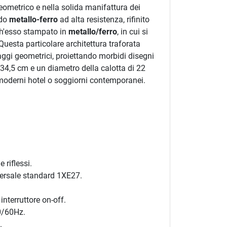
geometrico e nella solida manifattura dei
ido
metallo-ferro
ad alta resistenza, rifinito
nch'esso stampato in
metallo/ferro
, in cui si
uesta particolare architettura traforata
aggi geometrici, proiettando morbidi disegni
 34,5 cm e un diametro della calotta di 22
 moderni hotel o soggiorni contemporanei.
 riflessi.
ersale standard 1XE27.
nterruttore on-off.
0/60Hz.
.