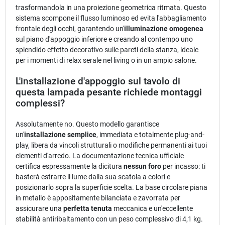
trasformandola in una proiezione geometrica ritmata. Questo
sistema scompone il flusso luminoso ed evita l'abbagliamento
frontale degli occhi, garantendo un'
illuminazione omogenea
sul piano d'appoggio inferiore e creando al contempo uno
splendido effetto decorativo sulle pareti della stanza, ideale
per i momenti di relax serale nel living o in un ampio salone.
L'installazione d'appoggio sul tavolo di
questa lampada pesante richiede montaggi
complessi?
Assolutamente no. Questo modello garantisce
un'
installazione semplice
, immediata e totalmente plug-and-
play, libera da vincoli strutturali o modifiche permanenti ai tuoi
elementi d'arredo. La documentazione tecnica ufficiale
certifica espressamente la dicitura
nessun foro
per incasso: ti
basterà estrarre il lume dalla sua scatola a colori e
posizionarlo sopra la superficie scelta. La base circolare piana
in metallo è appositamente bilanciata e zavorrata per
assicurare una
perfetta tenuta
meccanica e un'eccellente
stabilità antiribaltamento con un peso complessivo di 4,1 kg.