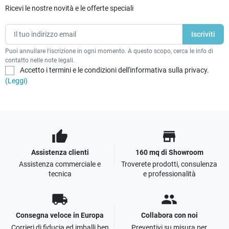
Ricevi le nostre novità e le offerte speciali
Puoi annullare l'iscrizione in ogni momento. A questo scopo, cerca le info di
contatto nelle note legali.
Accetto i termini e le condizioni dell'informativa sulla privacy.
(Leggi)
thumb_up
store
Assistenza clienti
160 mq di Showroom
Assistenza commerciale e
Troverete prodotti, consulenza
tecnica
e professionalità
local_shipping
people
Consegna veloce in Europa
Collabora con noi
Corrieri di fiducia ed imballi ben
Preventivi su misura per