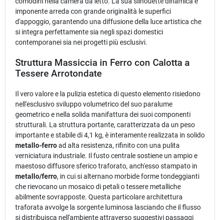
comodini nella camera da letto. La sua silhouette dinamica e
imponente arreda con grande originalità le superfici
d'appoggio, garantendo una diffusione della luce artistica che
si integra perfettamente sia negli spazi domestici
contemporanei sia nei progetti più esclusivi.
Struttura Massiccia in Ferro con Calotta a
Tessere Arrotondate
Il vero valore e la pulizia estetica di questo elemento risiedono
nell'esclusivo sviluppo volumetrico del suo paralume
geometrico e nella solida manifattura dei suoi componenti
strutturali. La struttura portante, caratterizzata da un peso
importante e stabile di 4,1 kg, è interamente realizzata in solido
metallo-ferro
ad alta resistenza, rifinito con una pulita
verniciatura industriale. Il fusto centrale sostiene un ampio e
maestoso diffusore sferico traforato, anch'esso stampato in
metallo/ferro
, in cui si alternano morbide forme tondeggianti
che rievocano un mosaico di petali o tessere metalliche
abilmente sovrapposte. Questa particolare architettura
traforata avvolge la sorgente luminosa lasciando che il flusso
si distribuisca nell'ambiente attraverso suggestivi passaggi