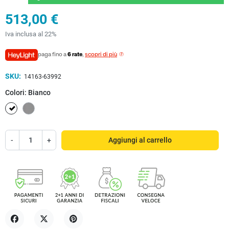
513,00 €
Iva inclusa al 22%
paga fino a
6 rate
,
scopri di più
SKU:
14163-63992
Colori: Bianco
Bianco
Cromo
-
+
Aggiungi al carrello
Condividi
Twitta
Pinterest