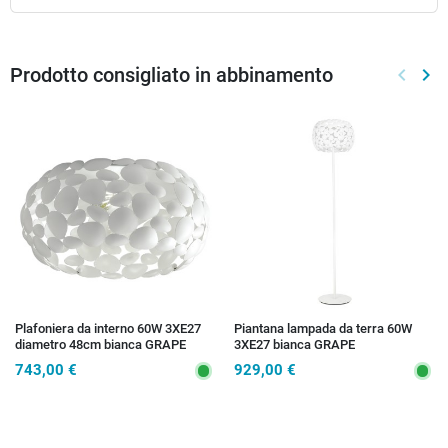
Prodotto consigliato in abbinamento
keyboard_arrow_left
keyboard_arrow_right
Preced
Suc
Plafoniera da interno 60W 3XE27
Piantana lampada da terra 60W
diametro 48cm bianca GRAPE
3XE27 bianca GRAPE
743,00 €
929,00 €