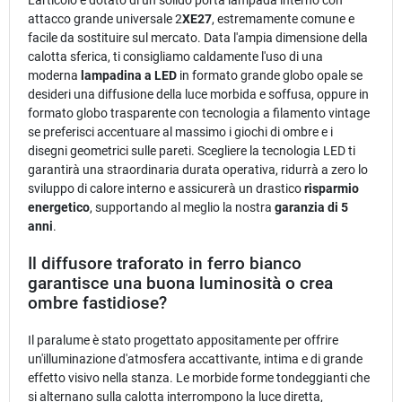
attacco grande universale 2
XE27
, estremamente comune e
facile da sostituire sul mercato. Data l'ampia dimensione della
calotta sferica, ti consigliamo caldamente l'uso di una
moderna
lampadina a LED
in formato grande globo opale se
desideri una diffusione della luce morbida e soffusa, oppure in
formato globo trasparente con tecnologia a filamento vintage
se preferisci accentuare al massimo i giochi di ombre e i
disegni geometrici sulle pareti. Scegliere la tecnologia LED ti
garantirà una straordinaria durata operativa, ridurrà a zero lo
sviluppo di calore interno e assicurerà un drastico
risparmio
energetico
, supportando al meglio la nostra
garanzia di 5
anni
.
Il diffusore traforato in ferro bianco
garantisce una buona luminosità o crea
ombre fastidiose?
Il paralume è stato progettato appositamente per offrire
un'illuminazione d'atmosfera accattivante, intima e di grande
effetto visivo nella stanza. Le morbide forme tondeggianti che
si alternano sulla calotta interrompono la luce diretta,