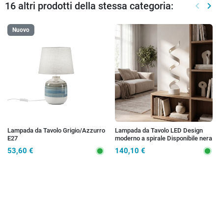
16 altri prodotti della stessa categoria:
keyboard_arrow_left
keyboard_arrow_right
Preced
Suc
Nuovo
Lampada da Tavolo Grigio/Azzurro
Lampada da Tavolo LED Design
E27
moderno a spirale Disponibile nera
o bianca Adatto a salotti o uffici
53,60 €
140,10 €
12W