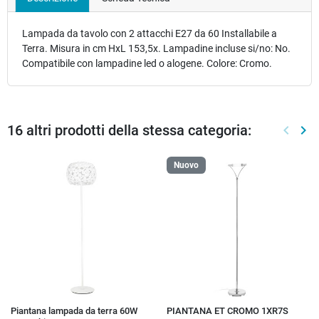
Lampada da tavolo con 2 attacchi E27 da 60 Installabile a
Terra. Misura in cm HxL 153,5x. Lampadine incluse si/no: No.
Compatibile con lampadine led o alogene. Colore: Cromo.
16 altri prodotti della stessa categoria:
keyboard_arrow_left
keyboard_arrow_right
Preced
Suc
Nuovo
Piantana lampada da terra 60W
PIANTANA ET CROMO 1XR7S