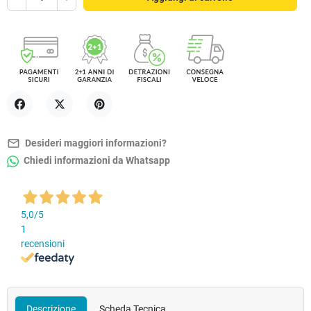
Condividi
Twitta
Pinterest
mail_outline
Desideri maggiori informazioni?
Chiedi informazioni da Whatsapp
5,0
/5
1
recensioni
Descrizione
Scheda Tecnica