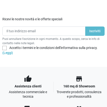
Ricevi le nostre novità e le offerte speciali
Puoi annullare l'iscrizione in ogni momento. A questo scopo, cerca le info di
contatto nelle note legali.
Accetto i termini e le condizioni dell'informativa sulla privacy.
(Leggi)
thumb_up
store
Assistenza clienti
160 mq di Showroom
Assistenza commerciale e
Troverete prodotti, consulenza
tecnica
e professionalità