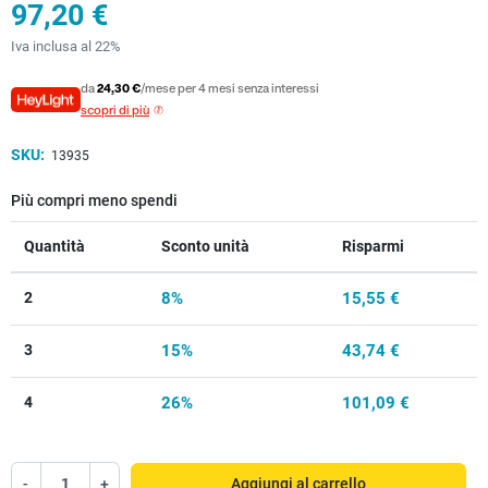
97,20 €
Iva inclusa al 22%
da
24,30 €
/mese per 4 mesi senza interessi
scopri di più
SKU:
13935
Più compri meno spendi
Quantità
Sconto unità
Risparmi
2
8%
15,55 €
3
15%
43,74 €
4
26%
101,09 €
-
+
Aggiungi al carrello