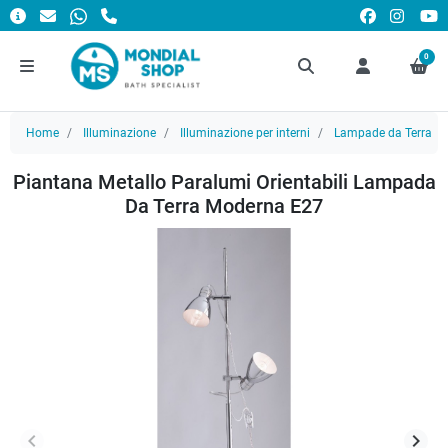
0
Home
Illuminazione
Illuminazione per interni
Lampade da Terra
Piantana Metallo Paralumi Orientabili Lampada
Da Terra Moderna E27
keyboard_arrow_left
keyboard_arrow_right