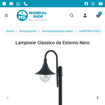
0
Home
Illuminazione
Illuminazione per esterni
LAMPIONI & PALI
Lampione Classico da Esterno Nero
keyboard_arrow_left
keyboard_arrow_right
Precedente
Succ