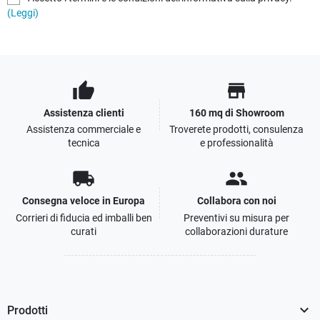
(Leggi)
thumb_up
store
Assistenza clienti
160 mq di Showroom
Assistenza commerciale e
Troverete prodotti, consulenza
tecnica
e professionalità
local_shipping
people
Consegna veloce in Europa
Collabora con noi
Corrieri di fiducia ed imballi ben
Preventivi su misura per
curati
collaborazioni durature

Prodotti