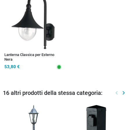
Lanterna Classica per Esterno
Nera
53,80 €
16 altri prodotti della stessa categoria:
keyboard_arrow_left
keyboard_arrow_right
Preced
Suc