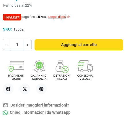
Iva inclusa al 22%
paga fino a
6 rate
,
scopri di più
SKU:
13562
-
+
Aggiungi al carrello
Condividi
Twitta
Pinterest
mail_outline
Desideri maggiori informazioni?
Chiedi informazioni da Whatsapp