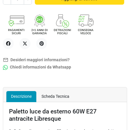
Condividi
Twitta
Pinterest
mail_outline
Desideri maggiori informazioni?
Chiedi informazioni da Whatsapp
Descrizione
Scheda Tecnica
Paletto luce da esterno 60W E27
antracite Libresque