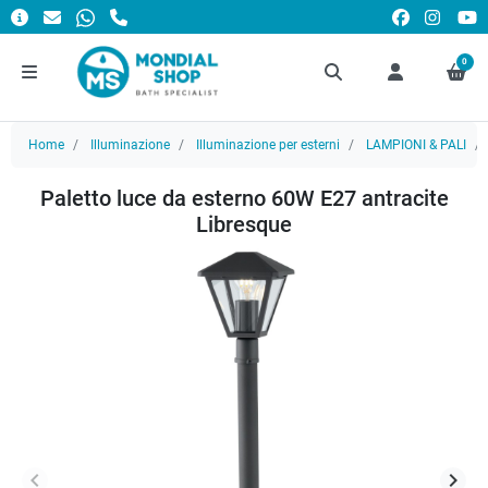
0
Home
Illuminazione
Illuminazione per esterni
LAMPIONI & PALI
Paletto luce da esterno 60W E27 antracite
Libresque
keyboard_arrow_left
keyboard_arrow_right