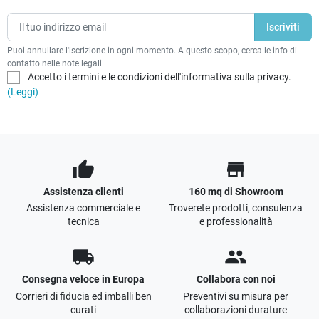
Puoi annullare l'iscrizione in ogni momento. A questo scopo, cerca le info di
contatto nelle note legali.
Accetto i termini e le condizioni dell'informativa sulla privacy.
(Leggi)
thumb_up
store
Assistenza clienti
160 mq di Showroom
Assistenza commerciale e
Troverete prodotti, consulenza
tecnica
e professionalità
local_shipping
people
Consegna veloce in Europa
Collabora con noi
Corrieri di fiducia ed imballi ben
Preventivi su misura per
curati
collaborazioni durature