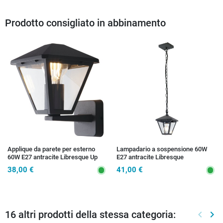
Prodotto consigliato in abbinamento
Applique da parete per esterno
Lampadario a sospensione 60W
60W E27 antracite Libresque Up
E27 antracite Libresque
38,00 €
41,00 €
16 altri prodotti della stessa categoria:
keyboard_arrow_left
keyboard_arrow_right
Preced
Suc