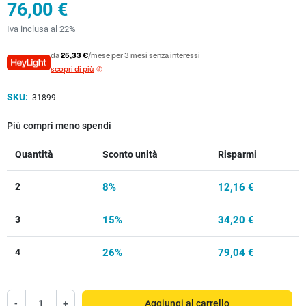
76,00 €
Iva inclusa al 22%
da
25,33 €
/mese per 3 mesi senza interessi
scopri di più
SKU:
31899
Più compri meno spendi
Quantità
Sconto unità
Risparmi
2
8%
12,16 €
3
15%
34,20 €
4
26%
79,04 €
-
+
Aggiungi al carrello