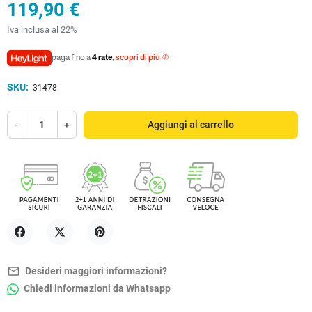
119,90 €
Iva inclusa al 22%
paga fino a
4 rate
,
scopri di più
SKU:
31478
-
+
Aggiungi al carrello
Condividi
Twitta
Pinterest
mail_outline
Desideri maggiori informazioni?
Chiedi informazioni da Whatsapp