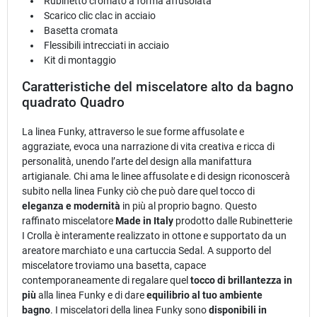
Rubinetto cromato a forma affusolata
Scarico clic clac in acciaio
Basetta cromata
Flessibili intrecciati in acciaio
Kit di montaggio
Caratteristiche del miscelatore alto da bagno
quadrato Quadro
La linea Funky, attraverso le sue forme affusolate e
aggraziate, evoca una narrazione di vita creativa e ricca di
personalità, unendo l’arte del design alla manifattura
artigianale. Chi ama le linee affusolate e di design riconoscerà
subito nella linea Funky ciò che può dare quel tocco di
eleganza e modernità
in più al proprio bagno. Questo
raffinato miscelatore
Made in Italy
prodotto dalle Rubinetterie
I Crolla è interamente realizzato in ottone e supportato da un
areatore marchiato e una cartuccia Sedal. A supporto del
miscelatore troviamo una basetta, capace
contemporaneamente di regalare quel
tocco di brillantezza in
più
alla linea Funky e di dare
equilibrio al tuo ambiente
bagno
. I miscelatori della linea Funky sono
disponibili in