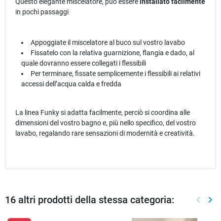
Questo elegante miscelatore, può essere
installato facilmente
in pochi passaggi
Appoggiate il miscelatore al buco sul vostro lavabo
Fissatelo con la relativa guarnizione, flangia e dado, al
quale dovranno essere collegati i flessibili
Per terminare, fissate semplicemente i flessibili ai relativi
accessi dell’acqua calda e fredda
La linea Funky si adatta facilmente, perciò si coordina alle
dimensioni del vostro bagno e, più nello specifico, del vostro
lavabo, regalando rare sensazioni di modernità e creatività.
16 altri prodotti della stessa categoria:
keyboard_arrow_left
keyboard_arrow_right
Preced
Suc