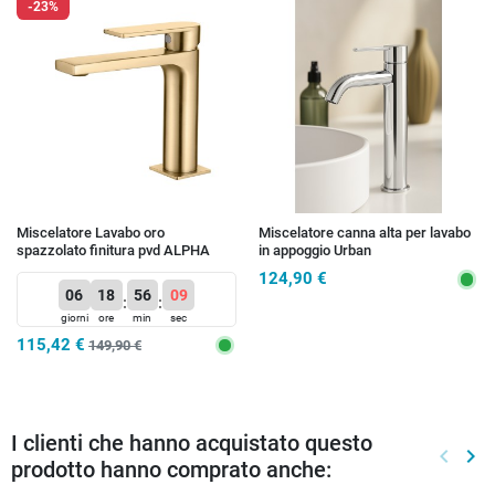
-23%
Miscelatore Lavabo oro
Miscelatore canna alta per lavabo
spazzolato finitura pvd ALPHA
in appoggio Urban
124,90 €
06
18
56
08
:
:
giorni
ore
min
sec
115,42 €
149,90 €
I clienti che hanno acquistato questo
keyboard_arrow_left
keyboard_arrow_right
prodotto hanno comprato anche:
Preced
Suc