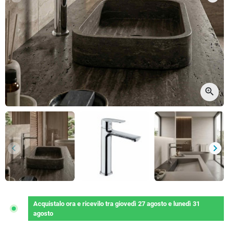
Precedente
Succ
zoom_in
keyboard_arrow_left
keyboard_arrow_right
Precedente
Succ
Acquistalo ora
e ricevilo
tra
giovedì 27 agosto
e
lunedì 31
agosto