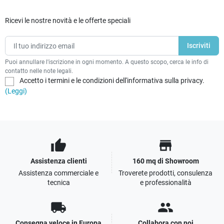
Ricevi le nostre novità e le offerte speciali
Puoi annullare l'iscrizione in ogni momento. A questo scopo, cerca le info di
contatto nelle note legali.
Accetto i termini e le condizioni dell'informativa sulla privacy.
(Leggi)
thumb_up
store
Assistenza clienti
160 mq di Showroom
Assistenza commerciale e
Troverete prodotti, consulenza
tecnica
e professionalità
local_shipping
people
Consegna veloce in Europa
Collabora con noi