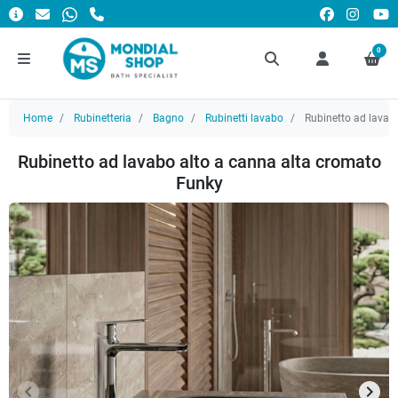
0
Home
Rubinetteria
Bagno
Rubinetti lavabo
Rubinetto ad lavab
Rubinetto ad lavabo alto a canna alta cromato
Funky
keyboard_arrow_left
keyboard_arrow_right