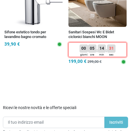
Sifone estetico tondo per
Sanitari Sospesi Wc E Bidet
lavandino bagno cromato
ciclonici bianchi MOON
ispezionabile
39,90 €
00
05
14
31
:
:
giorni
ore
min
sec
199,00 €
299,00 €
Ricevi le nostre novità e le offerte speciali