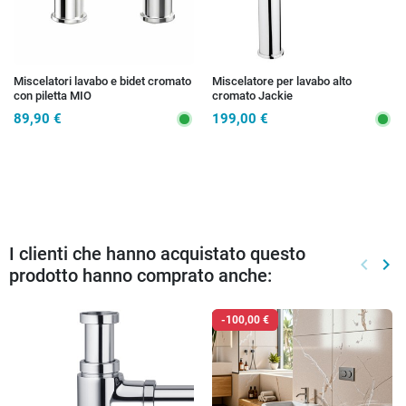
Miscelatori lavabo e bidet cromato
Miscelatore per lavabo alto
con piletta MIO
cromato Jackie
89,90 €
199,00 €
I clienti che hanno acquistato questo
keyboard_arrow_left
keyboard_arrow_right
prodotto hanno comprato anche:
Preced
Suc
-100,00 €