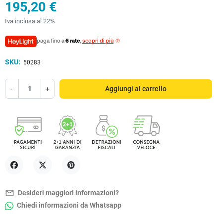
195,20 €
Iva inclusa al 22%
paga fino a
6 rate
,
scopri di più
SKU:
50283
-
+
Aggiungi al carrello
Condividi
Twitta
Pinterest
mail_outline
Desideri maggiori informazioni?
Chiedi informazioni da Whatsapp