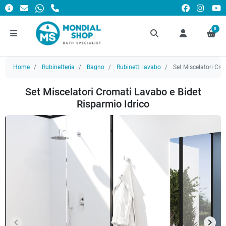
0
Home
Rubinetteria
Bagno
Rubinetti lavabo
Set Miscelatori Cro
Set Miscelatori Cromati Lavabo e Bidet
Risparmio Idrico
keyboard_arrow_left
keyboard_arrow_right