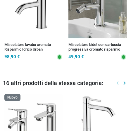
Miscelatore lavabo cromato
Miscelatore bidet con cartuccia
Risparmio Idrico Urban
progressiva cromato risparmio
Idrico Urban
98,90 €
49,90 €
16 altri prodotti della stessa categoria:
keyboard_arrow_left
keyboard_arrow_right
Preced
Suc
Nuovo