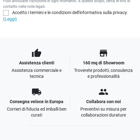
Puoi annullare l'iscrizione in ogni momento. A questo scopo, cerca le info di
contatto nelle note legali.
Accetto i termini e le condizioni dell'informativa sulla privacy.
(Leggi)
thumb_up
store
Assistenza clienti
160 mq di Showroom
Assistenza commerciale e
Troverete prodotti, consulenza
tecnica
e professionalità
local_shipping
people
Consegna veloce in Europa
Collabora con noi
Corrieri di fiducia ed imballi ben
Preventivi su misura per
curati
collaborazioni durature