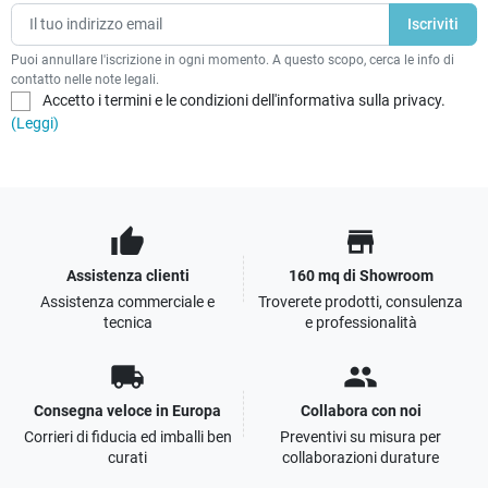
Puoi annullare l'iscrizione in ogni momento. A questo scopo, cerca le info di
contatto nelle note legali.
Accetto i termini e le condizioni dell'informativa sulla privacy.
(Leggi)
thumb_up
store
Assistenza clienti
160 mq di Showroom
Assistenza commerciale e
Troverete prodotti, consulenza
tecnica
e professionalità
local_shipping
people
Consegna veloce in Europa
Collabora con noi
Corrieri di fiducia ed imballi ben
Preventivi su misura per
curati
collaborazioni durature