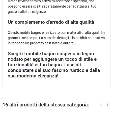
Il mobile viene fornito senza miscelatore e specchio, che
possono essere scelti separatamente per adattarsi al tuo
gusto e alle tue esigenze.
Un complemento d'arredo di alta qualità
Questo mobile bagno è realizzato con materiali di alta qualità e
garantiti nel tempo. La cura dei dettagli e la solidità costruttiva
lo rendono un prodotto destinato a durare.
Scegli il mobile bagno sospeso in legno
nodato per aggiungere un tocco di stile e
funzionalità al tuo bagno. Lasciati
conquistare dal suo fascino rustico e dalla
sua moderna eleganza!
16 altri prodotti della stessa categoria:
keyboard_arrow_left
keyboard_arrow_right
Preced
Suc