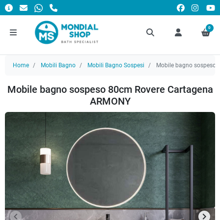
0
Home
Mobili Bagno
Mobili Bagno Sospesi
Mobile bagno sospeso 
Mobile bagno sospeso 80cm Rovere Cartagena
ARMONY
keyboard_arrow_left
keyboard_arrow_right