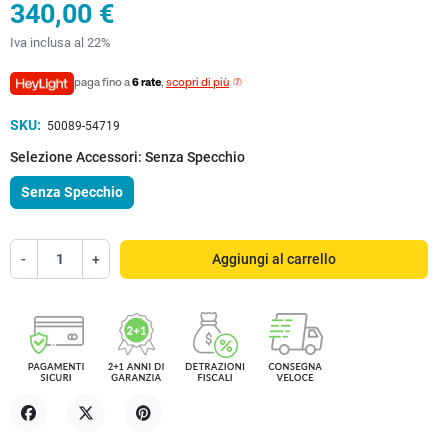
340,00 €
Iva inclusa al 22%
paga fino a
6 rate
,
scopri di più
SKU:
50089-54719
Selezione Accessori: Senza Specchio
Senza Specchio
-
+
Aggiungi al carrello
Condividi
Twitta
Pinterest