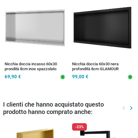
Nicchia doccia incasso 60x30
Nicchia doccia 60x30 nera
prondità 8cm inox spazzolato
profondità 8cm GLAMOUR
GLAMOUR
69,90 €
99,00 €
I clienti che hanno acquistato questo
keyboard_arrow_left
keyboard_arrow_right
prodotto hanno comprato anche:
Preced
Suc
-23%