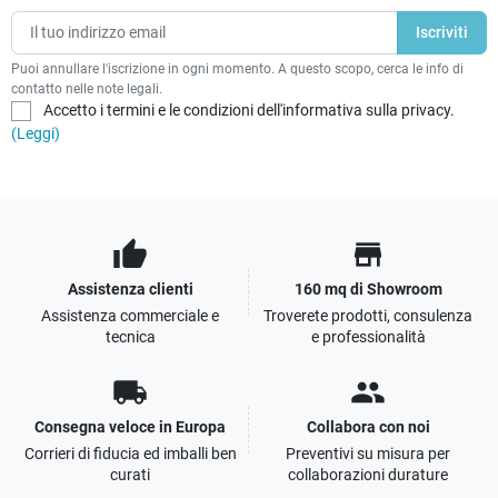
Puoi annullare l'iscrizione in ogni momento. A questo scopo, cerca le info di
contatto nelle note legali.
Accetto i termini e le condizioni dell'informativa sulla privacy.
(Leggi)
thumb_up
store
Assistenza clienti
160 mq di Showroom
Assistenza commerciale e
Troverete prodotti, consulenza
tecnica
e professionalità
local_shipping
people
Consegna veloce in Europa
Collabora con noi
Corrieri di fiducia ed imballi ben
Preventivi su misura per
curati
collaborazioni durature