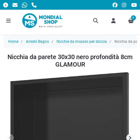
0
Home
Arredo Bagno
Nicchie da incasso per doccia
Nicchia da par
Nicchia da parete 30x30 nero profondità 8cm
GLAMOUR
keyboard_arrow_left
keyboard_arrow_right