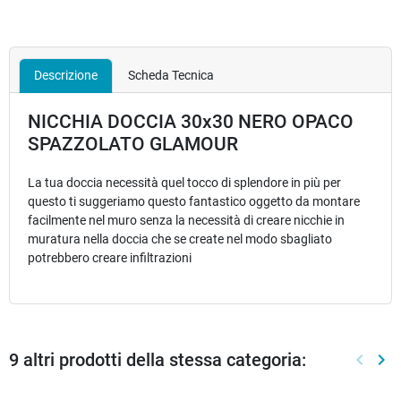
Descrizione
Scheda Tecnica
NICCHIA DOCCIA 30x30 NERO OPACO
SPAZZOLATO GLAMOUR
La tua doccia necessità quel tocco di splendore in più per
questo ti suggeriamo questo fantastico oggetto da montare
facilmente nel muro senza la necessità di creare nicchie in
muratura nella doccia che se create nel modo sbagliato
potrebbero creare infiltrazioni
9 altri prodotti della stessa categoria:
keyboard_arrow_left
keyboard_arrow_right
Preced
Suc