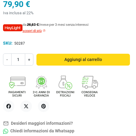
79,90 €
Iva inclusa al 22%
da
26,63 €
/mese per 3 mesi senza interessi
scopri di più
SKU:
50287
-
+
Aggiungi al carrello
Condividi
Twitta
Pinterest
mail_outline
Desideri maggiori informazioni?
Chiedi informazioni da Whatsapp