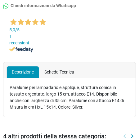
Chiedi informazioni da Whatsapp
5,0
/5
1
recensioni
Descrizione
Scheda Tecnica
Paralume per lampadario e applique, struttura conica in
tessuto argentato, largo 15 cm, attacco E14. Disponibile
anche con larghezza di 35 cm. Paralume con attacco E14 di
Misura in cm HxL 15x14. Colore: Silver.
4 altri prodotti della stessa categoria:
keyboard_arrow_left
keyboard_arrow_right
Preced
Suc