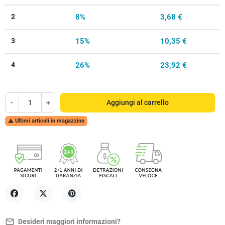
2
8%
3,68 €
3
15%
10,35 €
4
26%
23,92 €
-
+
Aggiungi al carrello
Ultimi articoli in magazzino

Condividi
Twitta
Pinterest
mail_outline
Desideri maggiori informazioni?