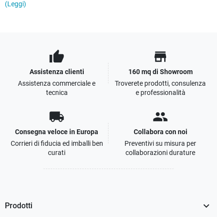
(Leggi)
thumb_up
store
Assistenza clienti
160 mq di Showroom
Assistenza commerciale e
Troverete prodotti, consulenza
tecnica
e professionalità
local_shipping
people
Consegna veloce in Europa
Collabora con noi
Corrieri di fiducia ed imballi ben
Preventivi su misura per
curati
collaborazioni durature

Prodotti