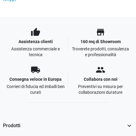
thumb_up
store
Assistenza clienti
160 mq di Showroom
Assistenza commerciale e
Troverete prodotti, consulenza
tecnica
e professionalità
local_shipping
people
Consegna veloce in Europa
Collabora con noi
Corrieri di fiducia ed imballi ben
Preventivi su misura per
curati
collaborazioni durature

Prodotti