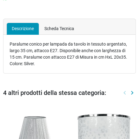
Descrizione
Scheda Tecnica
Paralume conico per lampada da tavolo in tessuto argentato,
largo 35 cm, attacco E27. Disponibile anche con larghezza di
15 cm. Paralume con attacco E27 di Misura in cm HxL 20x35.
Colore: Silver.
4 altri prodotti della stessa categoria:
keyboard_arrow_left
keyboard_arrow_right
Preced
Suc