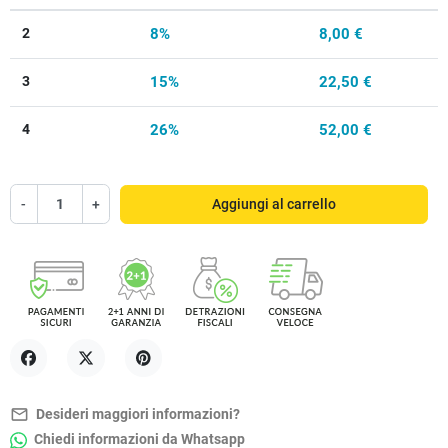
2
8%
8,00 €
3
15%
22,50 €
4
26%
52,00 €
-
+
Aggiungi al carrello
Condividi
Twitta
Pinterest
mail_outline
Desideri maggiori informazioni?
Chiedi informazioni da Whatsapp