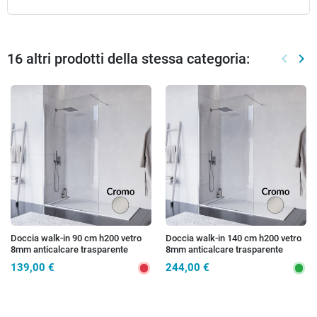
16 altri prodotti della stessa categoria:
keyboard_arrow_left
keyboard_arrow_right
Preced
Suc
Doccia walk-in 90 cm h200 vetro
Doccia walk-in 140 cm h200 vetro
8mm anticalcare trasparente
8mm anticalcare trasparente
ISIDE
ISIDE
139,00 €
244,00 €