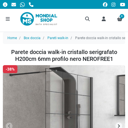
0
Home
Box doccia
Pareti walk-in
Parete doccia walk-in cristallo 
Parete doccia walk-in cristallo serigrafato
H200cm 6mm profilo nero NEROFREE1
-38%
keyboard_arrow_left
keyboard_arrow_right