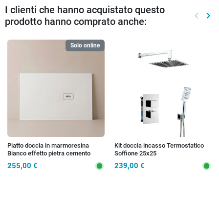
I clienti che hanno acquistato questo
keyboard_arrow_left
keyboard_arrow_right
prodotto hanno comprato anche:
Preced
Suc
Solo online
Piatto doccia in marmoresina
Kit doccia incasso Termostatico
Bianco effetto pietra cemento
Soffione 25x25
MAKA
255,00 €
239,00 €