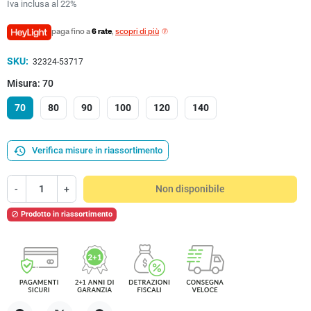
Iva inclusa al 22%
paga fino a
6 rate
,
scopri di più
SKU:
32324-53717
Misura: 70
70
80
90
100
120
140
history
Verifica misure in riassortimento
-
+
Non disponibile
Prodotto in riassortimento
