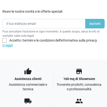
Ricevi le nostre novità e le offerte speciali
Puoi annullare l'iscrizione in ogni momento. A questo scopo, cerca le info di
contatto nelle note legali.
Accetto i termini e le condizioni dell'informativa sulla privacy.
(Leggi)
thumb_up
store
Assistenza clienti
160 mq di Showroom
Assistenza commerciale e
Troverete prodotti, consulenza
tecnica
e professionalità
local_shipping
people