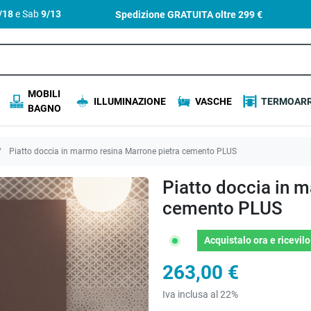
4/18
e Sab
9/13
Spedizione GRATUITA oltre
299 €
MOBILI
ILLUMINAZIONE
VASCHE
TERMOARR
BAGNO
Piatto doccia in marmo resina Marrone pietra cemento PLUS
Piatto doccia in 
cemento PLUS
Acquistalo ora
e ricevil
263,00 €
Iva inclusa al 22%