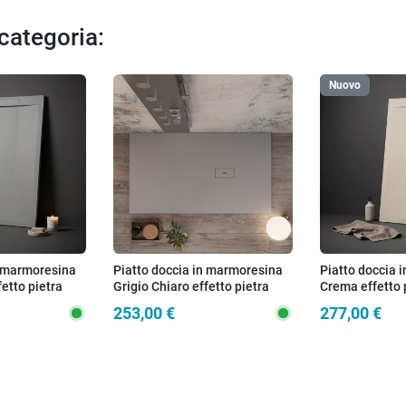
 categoria:
Nuovo
n marmoresina
Piatto doccia in marmoresina
Piatto doccia 
fetto pietra
Grigio Chiaro effetto pietra
Crema effetto 
cemento MAKA
ZEN
253,00 €
277,00 €