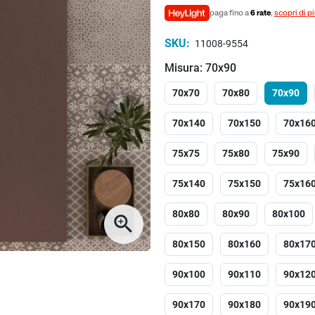
paga fino a
6 rate
,
scopri di p
SKU:
11008-9554
Misura: 70x90
70x70
70x80
70x90
70x140
70x150
70x16
75x75
75x80
75x90
75x140
75x150
75x16
80x80
80x90
80x100
zoom_in
80x150
80x160
80x17
90x100
90x110
90x12
90x170
90x180
90x19