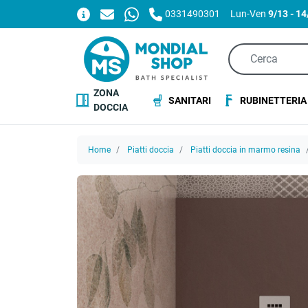
0331490301
Lun-Ven
9/13 - 1
ZONA
SANITARI
RUBINETTERIA
DOCCIA
Home
Piatti doccia
Piatti doccia in marmo resina