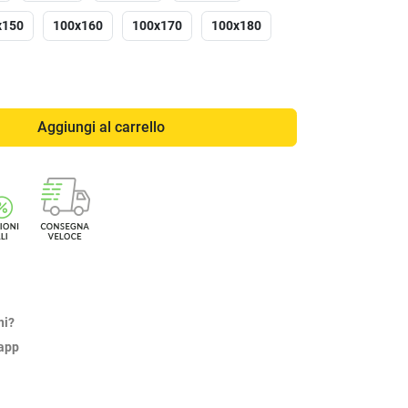
x150
100x160
100x170
100x180
Aggiungi al carrello
ni?
sapp