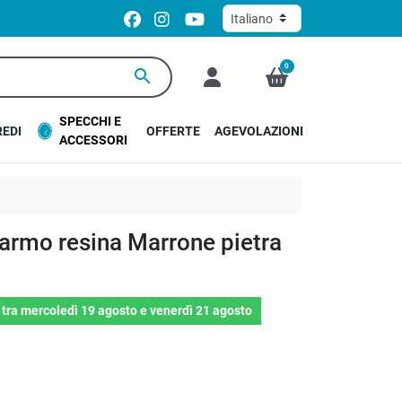
0
search
SPECCHI E
EDI
OFFERTE
AGEVOLAZIONI
ACCESSORI
marmo resina Marrone pietra
o
tra
mercoledì 19 agosto
e
venerdì 21 agosto