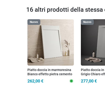
16 altri prodotti della stessa
Nuovo
Nuovo
Piatto doccia in marmoresina
Piatto doccia i
Bianco effetto pietra cemento
Grigio Chiaro ef
MATERIA
cemento ZEN
262,00 €
277,00 €