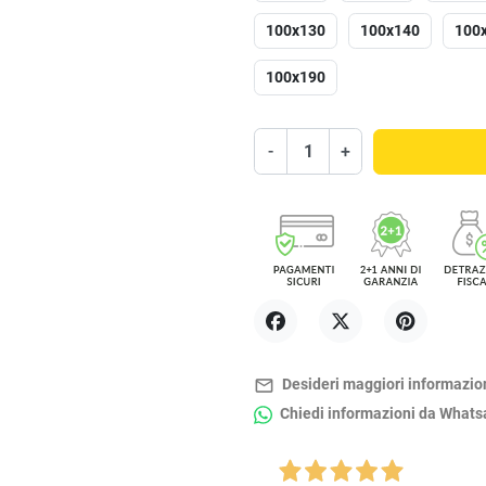
100x130
100x140
100
100x190
-
+
Condividi
Twitta
Pinterest
mail_outline
Desideri maggiori informazio
Chiedi informazioni da What