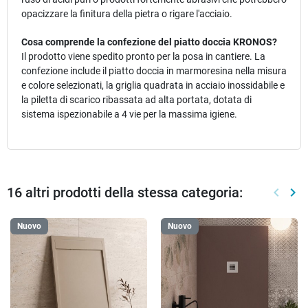
opacizzare la finitura della pietra o rigare l'acciaio.
Cosa comprende la confezione del piatto doccia KRONOS?
Il prodotto viene spedito pronto per la posa in cantiere. La
confezione include il piatto doccia in marmoresina nella misura
e colore selezionati, la griglia quadrata in acciaio inossidabile e
la piletta di scarico ribassata ad alta portata, dotata di
sistema ispezionabile a 4 vie per la massima igiene.
16 altri prodotti della stessa categoria:
keyboard_arrow_left
keyboard_arrow_right
Preced
Suc
Nuovo
Nuovo