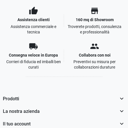
thumb_up
store
Assistenza clienti
160 mq di Showroom
Assistenza commerciale e
Troverete prodotti, consulenza
tecnica
e professionalità
local_shipping
people
Consegna veloce in Europa
Collabora con noi
Corrieri di fiducia ed imballi ben
Preventivi su misura per
curati
collaborazioni durature

Prodotti

La nostra azienda

Il tuo account