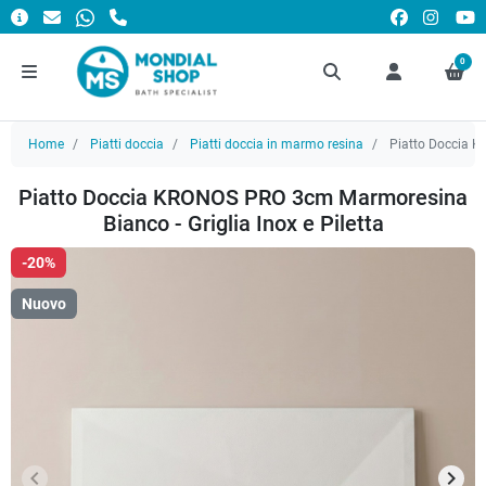
0
Home
Piatti doccia
Piatti doccia in marmo resina
Piatto Doccia KR
Piatto Doccia KRONOS PRO 3cm Marmoresina
Bianco - Griglia Inox e Piletta
-20%
Nuovo
keyboard_arrow_left
keyboard_arrow_right