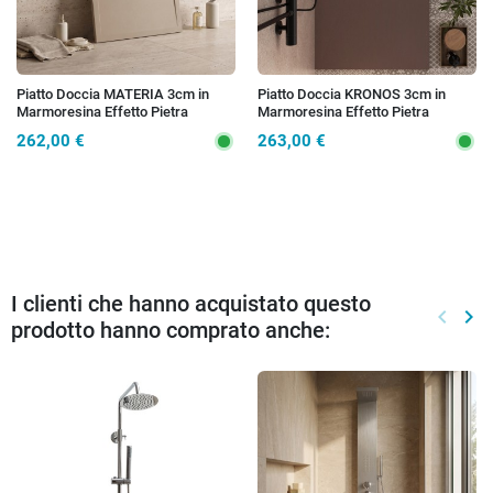
Piatto Doccia MATERIA 3cm in
Piatto Doccia KRONOS 3cm in
Marmoresina Effetto Pietra
Marmoresina Effetto Pietra
Tortora - Scarico Totale
Marrone - Griglia Inox
262,00 €
263,00 €
I clienti che hanno acquistato questo
keyboard_arrow_left
keyboard_arrow_right
prodotto hanno comprato anche:
Preced
Suc