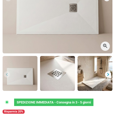
Precedente
Succ
zoom_in
keyboard_arrow_left
keyboard_arrow_right
Precedente
Succ
SPEDIZIONE IMMEDIATA -
Consegna in 3 - 5 giorni
Risparmia 20%