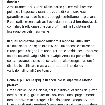
doccia?
Assolutamente sì. Grazie al suo bordo perimetrale lineare e
pulito e allo spessore standardizzato di 3 cm, KRONOS
garantisce una superficie di appoggio perfettamente planare.
È compatibile con qualsiasi tipologia e marca di
box doccia
, sia
con telaio tradizionale che con profili minimali o sistemi di
fissaggio per vetri fissi walk-in.
In quali colorazioni posso ordinare il modello KRONOS?
Il piatto doccia è disponibile in 6 tonalità opache e materiche:
Bianco per un bagno luminoso, Tortora e Sabbia per atmosfere
calde e naturali, Grigio Chiaro e Grigio Antracite per ambienti
contemporanei, e Nero per soluzioni di alto design. Il colore è
distribuito nell'intera massa del prodotto, impedendo
variazioni di tonalità nel tempo.
Come si pulisce la griglia in acciaio e la superficie effetto
pietra?
Grazie allo scudo in Gelcoat, per la pulizia quotidiana del piatto
doccia e della griglia in acciaio inox basta una spugna morbida
non abrasiva e un detergente liquido neutro. Bisogna evitare
l'uso di acidi puri o prodotti fortemente abrasivi che potrebbero