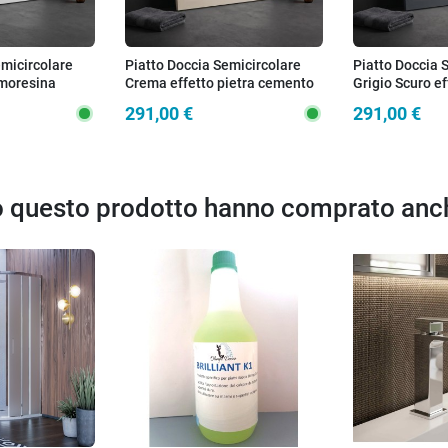
emicircolare
Piatto Doccia Semicircolare
Piatto Doccia 
moresina
Crema effetto pietra cemento
Grigio Scuro ef
90x90
KRONOS
cemento KRO
291,00 €
291,00 €
to questo prodotto hanno comprato anc