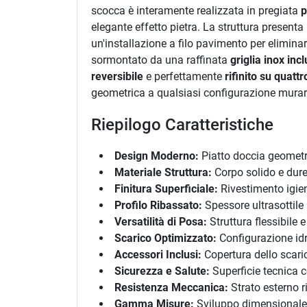
scocca è interamente realizzata in pregiata
p
elegante effetto pietra. La struttura presenta
un'installazione a filo pavimento per elimina
sormontato da una raffinata
griglia inox inc
reversibile
e perfettamente
rifinito su quattro
geometrica a qualsiasi configurazione murar
Riepilogo Caratteristiche
Design Moderno:
Piatto doccia geometri
Materiale Struttura:
Corpo solido e dure
Finitura Superficiale:
Rivestimento igieni
Profilo Ribassato:
Spessore ultrasottile 
Versatilità di Posa:
Struttura flessibile e
Scarico Optimizzato:
Configurazione idra
Accessori Inclusi:
Copertura dello scari
Sicurezza e Salute:
Superficie tecnica c
Resistenza Meccanica:
Strato esterno r
Gamma Misure:
Sviluppo dimensionale 