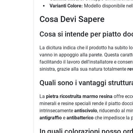
Varianti Colore:
Modello disponibile nel
Cosa Devi Sapere
Cosa si intende per piatto docc
La dicitura indica che il prodotto ha subito lo
vanno in appoggio alla parete. Questa caratte
facilitando il lavoro dell'installatore e con
sinistra, grazie alla sua natura totalmente
re
Quali sono i vantaggi struttu
La
pietra ricostruita marmo resina
offre ecc
minerali e resine speciali rende il piatto doc
intrinsecamente
antiscivolo
, riducendo al mi
antigraffio
e
antibatterico
che impedisce la p
In quali colorazioni posso or