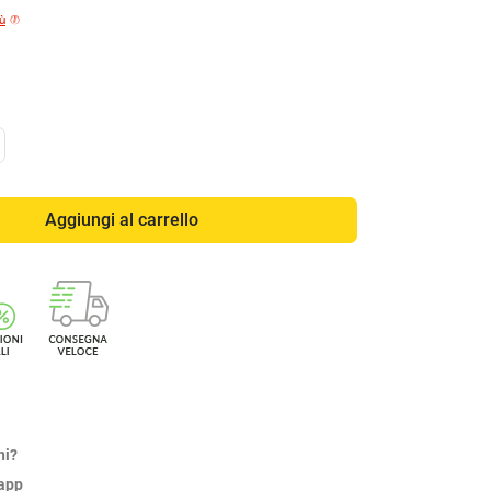
iù
Aggiungi al carrello
ni?
sapp