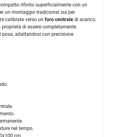
compatto rifinito superficialmente con un
er un montaggio tradicional sia per
nze calibrate verso un
foro centrale
di scarico,
lla proprietà di essere completamente
 di posa, adattandosi con precisione
edo.
ntrale.
amento.
permanente.
exture nel tempo.
00x100 cm.