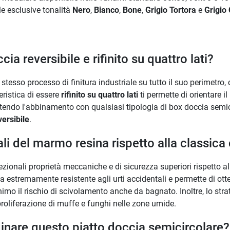
le esclusive tonalità
Nero
,
Bianco
,
Bone
,
Grigio Tortora
e
Grigio
ia reversibile e rifinito su quattro lati?
 stesso processo di finitura industriale su tutto il suo perimetro,
ristica di essere
rifinito su quattro lati
ti permette di orientare i
sentendo l'abbinamento con qualsiasi tipologia di box doccia semic
versibile
.
rali del marmo resina rispetto alla classi
ezionali proprietà meccaniche e di sicurezza superiori rispetto a
cia estremamente resistente agli urti accidentali e permette di ott
nimo il rischio di scivolamento anche da bagnato. Inoltre, lo stra
roliferazione di muffe e funghi nelle zone umide.
dinare questo piatto doccia semicircolare?