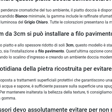
le pendenze cromatiche del tuo ambiente, il piatto doccia è dispon
l candido
Bianco
minimale, la gamma include le raffinate sfumat
tà luminosa del
Grigio Chiaro
. Tutte le colorazioni presentano la 
im da 3cm si può installare a filo paviment
 piatto e allo spessore ridotto di soli
3cm
, questo modello è st
, sia l'installazione a
filo pavimento
. Quest'ultima opzione conse
nando lo scalino d'ingresso e creando un ambiente doccia moderno
otidiana della pietra ricostruita per evita
ttoposta a trattamenti superficiali protettivi che garantiscono un
 di acqua e sapone, è sufficiente passare sulla superficie una s
er mantenere inalterata la bellezza della texture, ti consigliamo
in gomma.
ssori devo assolutamente evitare per non ro