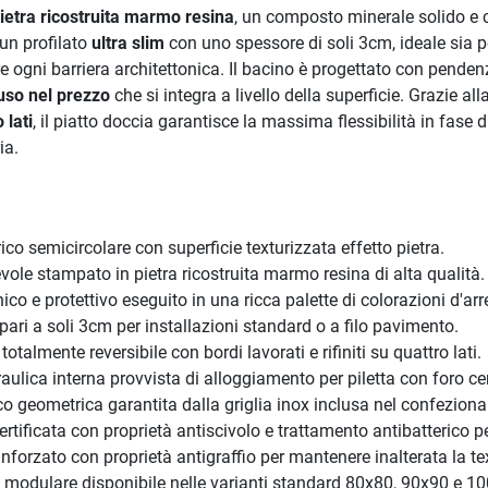
ietra ricostruita marmo resina
, un composto minerale solido e 
 un profilato
ultra slim
con uno spessore di soli 3cm, ideale sia p
re ogni barriera architettonica. Il bacino è progettato con pende
luso nel prezzo
che si integra a livello della superficie. Grazie a
 lati
, il piatto doccia garantisce la massima flessibilità in fase
ia.
co semicircolare con superficie texturizzata effetto pietra.
vole stampato in pietra ricostruita marmo resina di alta qualità.
co e protettivo eseguito in una ricca palette di colorazioni d'arr
pari a soli 3cm per installazioni standard o a filo pavimento.
 totalmente reversibile con bordi lavorati e rifiniti su quattro lati.
ulica interna provvista di alloggiamento per piletta con foro ce
co geometrica garantita dalla griglia inox inclusa nel confezion
ertificata con proprietà antiscivolo e trattamento antibatterico 
inforzato con proprietà antigraffio per mantenere inalterata la t
modulare disponibile nelle varianti standard 80x80, 90x90 e 1