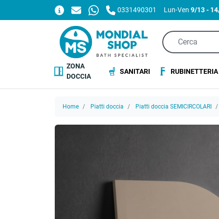
0331490301
Lun-Ven
9/13 - 1
ZONA
SANITARI
RUBINETTERIA
DOCCIA
Home
Piatti doccia
Piatti doccia SEMICIRCOLARI