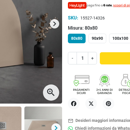
paga fino a
6 rate
,
scopri di p
SKU:
15527-14326
keyboard_arrow_right
Successivo
Misura: 80x80
80x80
90x90
100x100
-
+
zoom_in
Condividi
Twitta
Pinterest
mail_outline
Desideri maggiori informazio
keyboard_arrow_right
Chiedi informazioni da What