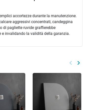
e semplici accortezze durante la manutenzione.
icalcare aggressivi concentrati, candeggina
 o di pagliette ruvide graffierebbe
 e invalidando la validità della garanzia.
keyboard_arrow_left
keyboard_arrow_right
Precedente
Successivo
Promo!