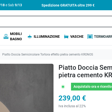
4/18
e Sab
9/13
Spedizione GRATUITA oltre
299 €
MOBILI
ILLUMINAZIONE
VASCHE
TERMOARR
BAGNO
Piatto Doccia Semicircolare Tortora effetto pietra cemento KRONOS
Piatto Doccia Semi
pietra cemento 
Acquistalo ora
e ricevil
239,00 €
Iva inclusa al 22%