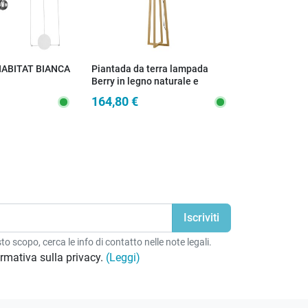
ABITAT BIANCA
Piantada da terra lampada
Plafoniera m
Berry in legno naturale e
Legno Bianca
paralume in tessuto h.165
164,80 €
111,50 €
o scopo, cerca le info di contatto nelle note legali.
formativa sulla privacy.
(Leggi)