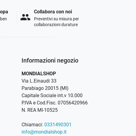
ropa
Collabora con noi
people
i ben
Preventivi su misura per
collaborazioni durature
Informazioni negozio
MONDIALSHOP
Via L.Einaudi 33
Parabiago 20015 (MI)
Capitale Sociale int.v 10.000
P.IVA e Cod.Fisc. 07056420966
N. REA MI-10525
Chiamaci:
0331490301
info@mondialshop.it