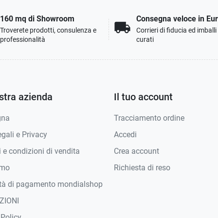
160 mq di Showroom
Consegna veloce in Eu
local_shipping
Troverete prodotti, consulenza e
Corrieri di fiducia ed imball
professionalità
curati
stra azienda
Il tuo account
gna
Tracciamento ordine
gali e Privacy
Accedi
 e condizioni di vendita
Crea account
amo
Richiesta di reso
tà di pagamento mondialshop
ZIONI
 Policy