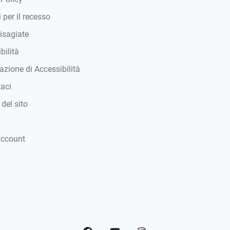
 per il recesso
isagiate
bilità
azione di Accessibilità
taci
del sito
account