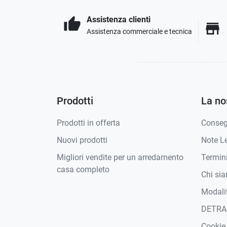
Assistenza clienti
thumb_up
store
Assistenza commerciale e tecnica
Prodotti
La no
Prodotti in offerta
Conse
Nuovi prodotti
Note Le
Migliori vendite per un arredamento
Termini
casa completo
Chi si
Modali
DETRA
Cookie