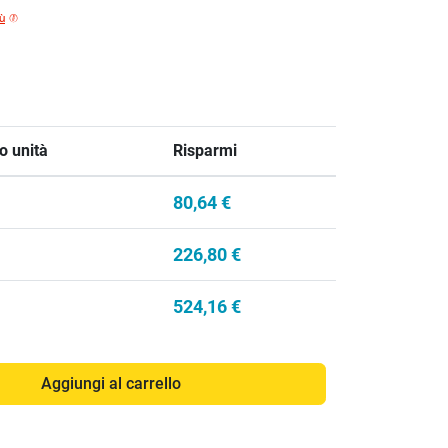
iù
o unità
Risparmi
80,64 €
226,80 €
524,16 €
Aggiungi al carrello