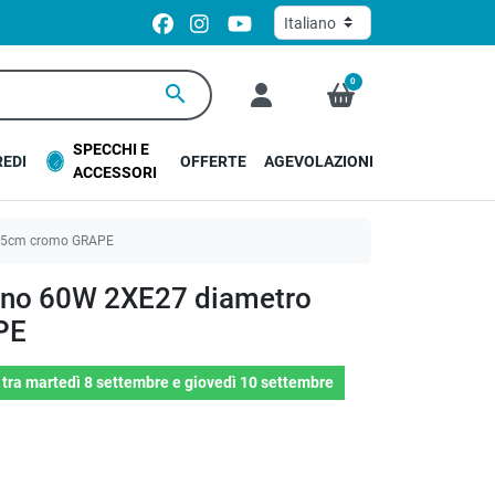
0
search
SPECCHI E
EDI
OFFERTE
AGEVOLAZIONI
ACCESSORI
 35cm cromo GRAPE
erno 60W 2XE27 diametro
PE
o
tra
martedì 8 settembre
e
giovedì 10 settembre