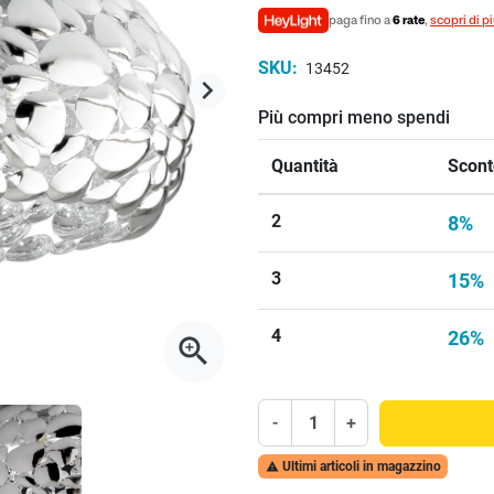
paga fino a
6 rate
,
scopri di p
SKU:
13452
keyboard_arrow_right
Successivo
Più compri meno spendi
Quantità
Scont
2
8%
3
15%
4
26%
zoom_in
-
+
Ultimi articoli in magazzino
