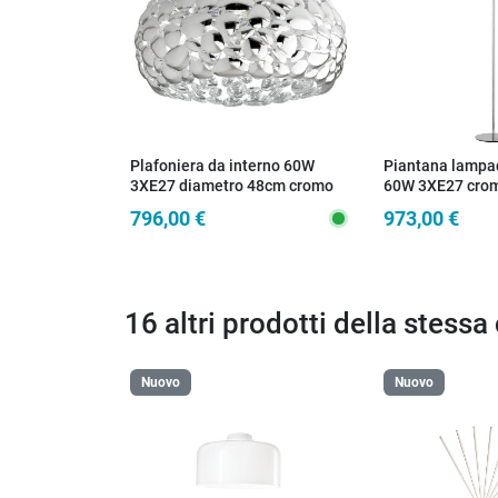
Plafoniera da interno 60W
Piantana lampad
3XE27 diametro 48cm cromo
60W 3XE27 cro
GRAPE
796,00 €
973,00 €
16 altri prodotti della stessa
Nuovo
Nuovo