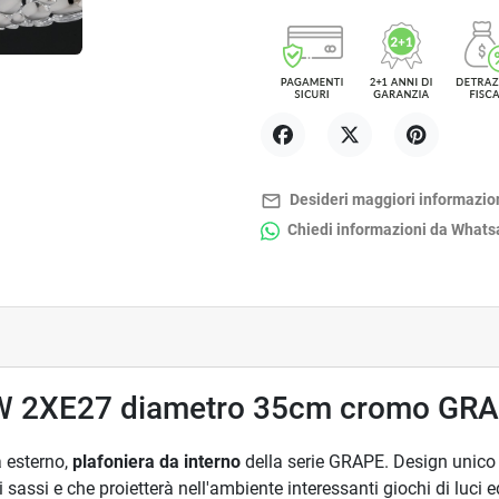
Condividi
Twitta
Pinterest
mail_outline
Desideri maggiori informazio
Chiedi informazioni da What
60W 2XE27 diametro 35cm cromo GR
a esterno,
plafoniera da interno
della serie GRAPE. Design unico
 sassi e che proietterà nell'ambiente interessanti giochi di luci 