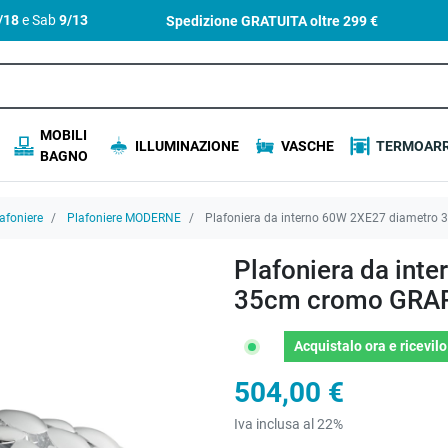
4/18
e Sab
9/13
Spedizione GRATUITA oltre
299 €
MOBILI
ILLUMINAZIONE
VASCHE
TERMOARR
BAGNO
afoniere
Plafoniere MODERNE
Plafoniera da interno 60W 2XE27 diametro
Plafoniera da int
35cm cromo GRA
Acquistalo ora
e ricevil
504,00 €
Iva inclusa al 22%