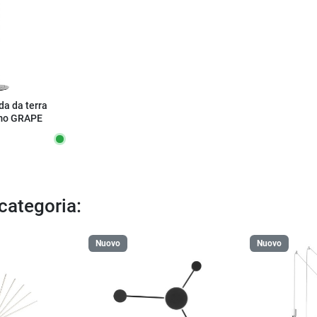
a da terra
mo GRAPE
 categoria:
Nuovo
Nuovo