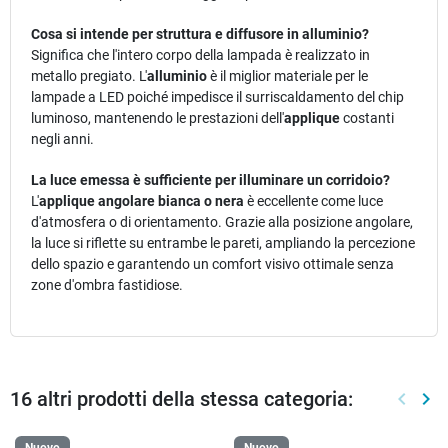
Cosa si intende per struttura e diffusore in alluminio?
Significa che l'intero corpo della lampada è realizzato in
metallo pregiato. L'
alluminio
è il miglior materiale per le
lampade a LED poiché impedisce il surriscaldamento del chip
luminoso, mantenendo le prestazioni dell'
applique
costanti
negli anni.
La luce emessa è sufficiente per illuminare un corridoio?
L'
applique angolare bianca o nera
è eccellente come luce
d'atmosfera o di orientamento. Grazie alla posizione angolare,
la luce si riflette su entrambe le pareti, ampliando la percezione
dello spazio e garantendo un comfort visivo ottimale senza
zone d'ombra fastidiose.
16 altri prodotti della stessa categoria:
keyboard_arrow_left
keyboard_arrow_right
Preced
Suc
Nuovo
Nuovo