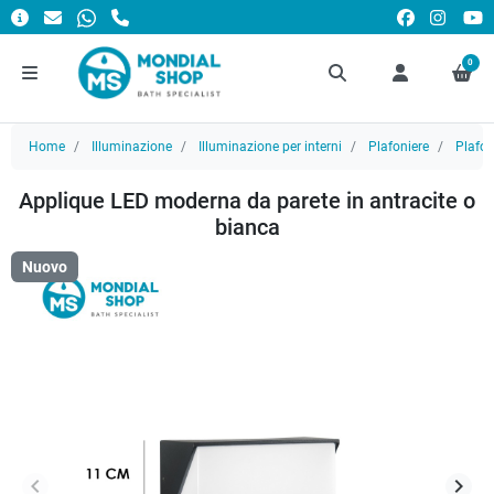
0
Home
Illuminazione
Illuminazione per interni
Plafoniere
Plafo
Applique LED moderna da parete in antracite o
bianca
Nuovo
keyboard_arrow_left
keyboard_arrow_right