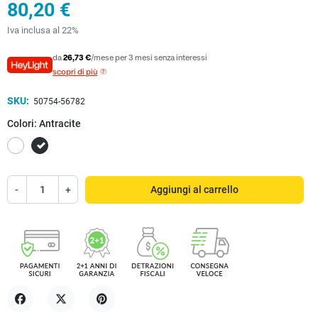
80,20 €
Iva inclusa al 22%
da
26,73 €
/mese per 3 mesi senza interessi
scopri di più
SKU:
50754-56782
Colori: Antracite
Bianco
Antracite
-
+
Aggiungi al carrello
Condividi
Twitta
Pinterest