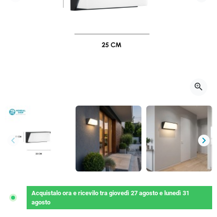
Precedente
Succ
zoom_in
keyboard_arrow_left
keyboard_arrow_right
Precedente
Succ
Acquistalo ora
e ricevilo
tra
giovedì 27 agosto
e
lunedì 31
agosto