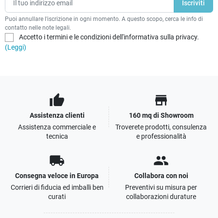
Puoi annullare l'iscrizione in ogni momento. A questo scopo, cerca le info di
contatto nelle note legali.
Accetto i termini e le condizioni dell'informativa sulla privacy.
(Leggi)
thumb_up
store
Assistenza clienti
160 mq di Showroom
Assistenza commerciale e
Troverete prodotti, consulenza
tecnica
e professionalità
local_shipping
people
Consegna veloce in Europa
Collabora con noi
Corrieri di fiducia ed imballi ben
Preventivi su misura per
curati
collaborazioni durature