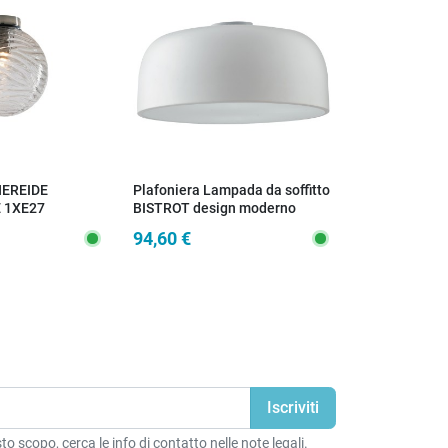
NEREIDE
Plafoniera Lampada da soffitto
PLAFONIERA 
 1XE27
BISTROT design moderno
5XE27 35X3
bianca 3x E27
94,60 €
45,20 €
o scopo, cerca le info di contatto nelle note legali.