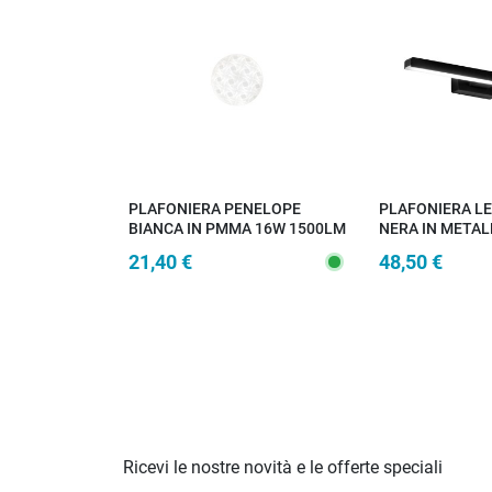
PLAFONIERA PENELOPE
PLAFONIERA L
BIANCA IN PMMA 16W 1500LM
NERA IN METAL
CCT 3000/4000/6500K
400MM
21,40 €
48,50 €
29X10CM
Ricevi le nostre novità e le offerte speciali