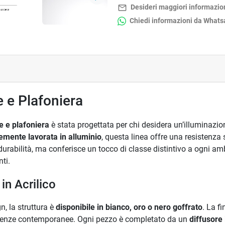
Successivo
mail_outline
Desideri maggiori informazio
Chiedi informazioni da What
 e Plafoniera
e e plafoniera
è stata progettata per chi desidera un’illuminazio
nemente lavorata in alluminio
, questa linea offre una resistenza
durabilità, ma conferisce un tocco di classe distintivo a ogni a
nti.
in Acrilico
n, la struttura è
disponibile in bianco, oro o nero goffrato
. La f
ndenze contemporanee. Ogni pezzo è completato da un
diffusore