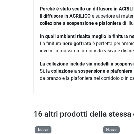
Perché è stato scelto un diffusore in ACRIL
Il
diffusore in ACRILICO
è superiore ai mater
collezione a sospensione e plafoniera
di ill
In quali ambienti risalta meglio la finitura n
La finitura
nero goffrato
è perfetta per ambien
invece la massima luminosità visiva e discrez
La collezione include sia modelli a sospens
Sì, la
collezione a sospensione e plafoniera
da pranzo e la plafoniera nel corridoio o in 
16 altri prodotti della stessa
Nuovo
Nuovo