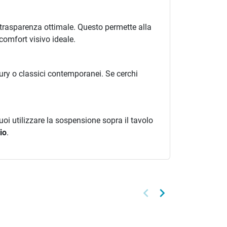
 trasparenza ottimale. Questo permette alla
omfort visivo ideale.
xury o classici contemporanei. Se cerchi
Puoi utilizzare la sospensione sopra il tavolo
io
.
keyboard_arrow_left
keyboard_arrow_right
Precedente
Successivo
Nuovo