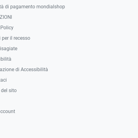
tà di pagamento mondialshop
ZIONI
 Policy
 per il recesso
isagiate
bilità
azione di Accessibilità
taci
del sito
account