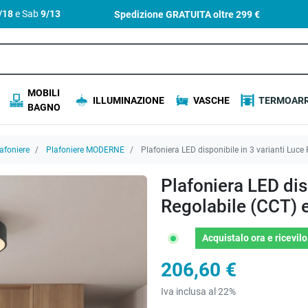
4/18
e Sab
9/13
Spedizione GRATUITA oltre
299 €
MOBILI
ILLUMINAZIONE
VASCHE
TERMOARR
BAGNO
afoniere
Plafoniere MODERNE
Plafoniera LED disponibile in 3 varianti Luce
Plafoniera LED dis
Regolabile (CCT) 
Acquistalo ora
e ricevil
206,60 €
Iva inclusa al 22%