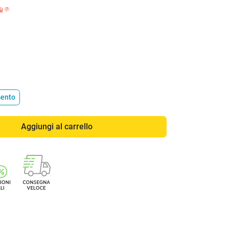
iù
mento
Aggiungi al carrello