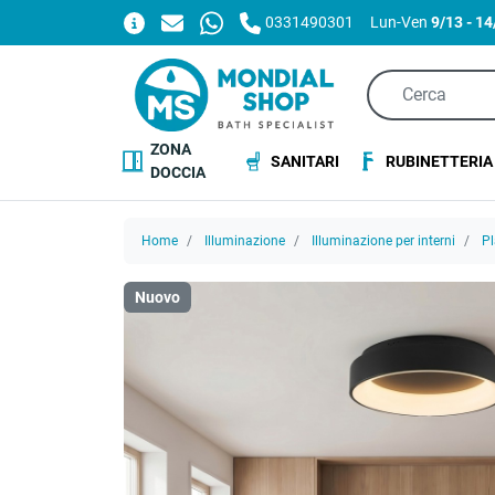
0331490301
Lun-Ven
9/13 - 1
ZONA
SANITARI
RUBINETTERIA
DOCCIA
Home
Illuminazione
Illuminazione per interni
Pl
Nuovo