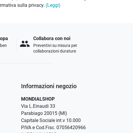
formativa sulla privacy.
(Leggi)
ropa
Collabora con noi
people
i ben
Preventivi su misura per
collaborazioni durature
Informazioni negozio
MONDIALSHOP
Via L.Einaudi 33
Parabiago 20015 (MI)
Capitale Sociale int.v 10.000
P.IVA e Cod.Fisc. 07056420966