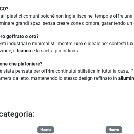
ICO?
iali plastici comuni poiché non ingiallisce nel tempo e offre una
uminare grandi spazi senza creare zone d'ombra, garantendo un c
ero goffrato o oro?
ti industrial o minimalisti, mentre l'
oro
è ideale per contesti lu
ione, il
bianco
è la scelta più indicata.
ione che plafoniere?
è stata pensata per offrire continuità stilistica in tutta la casa. 
camera da letto, mantenendo lo stesso design raffinato in
allumin
 categoria:
Nuovo
Nuovo