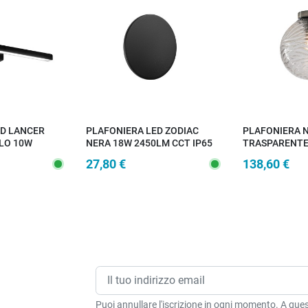
ED LANCER
PLAFONIERA LED ZODIAC
PLAFONIERA 
LO 10W
NERA 18W 2450LM CCT IP65
TRASPARENTE
25X4,7CM
30X30CM
27,80 €
138,60 €
Puoi annullare l'iscrizione in ogni momento. A quest