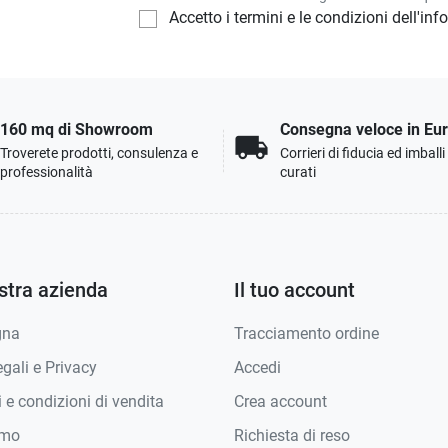
Accetto i termini e le condizioni dell'in
160 mq di Showroom
Consegna veloce in Eu
local_shipping
Troverete prodotti, consulenza e
Corrieri di fiducia ed imball
professionalità
curati
stra azienda
Il tuo account
gna
Tracciamento ordine
gali e Privacy
Accedi
 e condizioni di vendita
Crea account
amo
Richiesta di reso