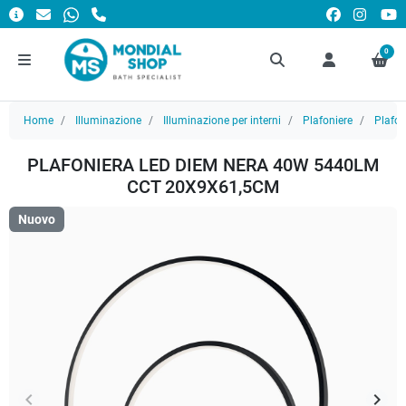
0
Home
Illuminazione
Illuminazione per interni
Plafoniere
Plafo
PLAFONIERA LED DIEM NERA 40W 5440LM
CCT 20X9X61,5CM
Nuovo
keyboard_arrow_left
keyboard_arrow_right