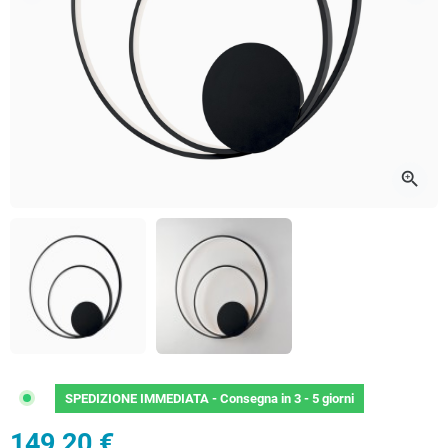
Precedente
Succ
zoom_in
SPEDIZIONE IMMEDIATA -
Consegna in 3 - 5 giorni
149,20 €