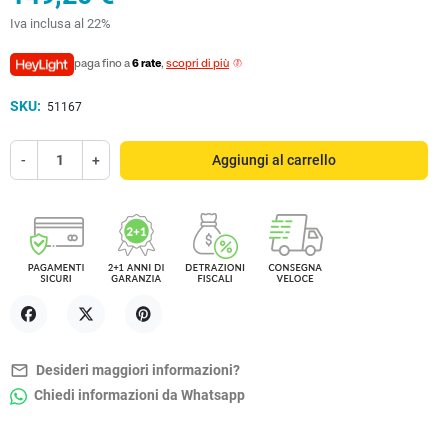
Iva inclusa al 22%
paga fino a
6 rate
,
scopri di più
SKU:
51167
-
+
Aggiungi al carrello
Condividi
Twitta
Pinterest
mail_outline
Desideri maggiori informazioni?
Chiedi informazioni da Whatsapp