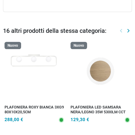
16 altri prodotti della stessa categoria:
keyboard_arrow_left
keyboard_arrow_right
Preced
Suc
Nuovo
Nuovo
PLAFONIERA ROXY BIANCA 3XG9
PLAFONIERA LED SAMSARA
80X10X20,5CM
NERA/LEGNO 35W 5300LM CCT
40X4,2CM
288,00 €
129,30 €