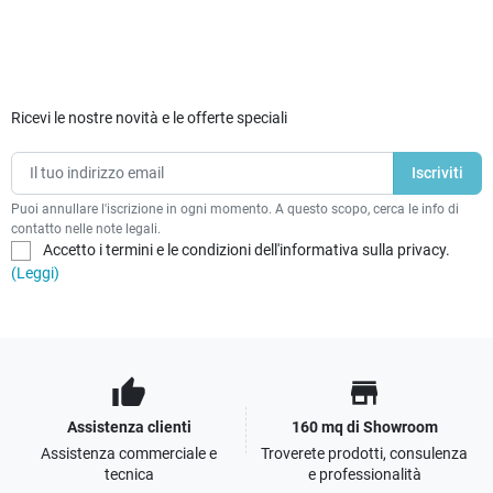
Ricevi le nostre novità e le offerte speciali
Puoi annullare l'iscrizione in ogni momento. A questo scopo, cerca le info di
contatto nelle note legali.
Accetto i termini e le condizioni dell'informativa sulla privacy.
(Leggi)
thumb_up
store
Assistenza clienti
160 mq di Showroom
Assistenza commerciale e
Troverete prodotti, consulenza
tecnica
e professionalità