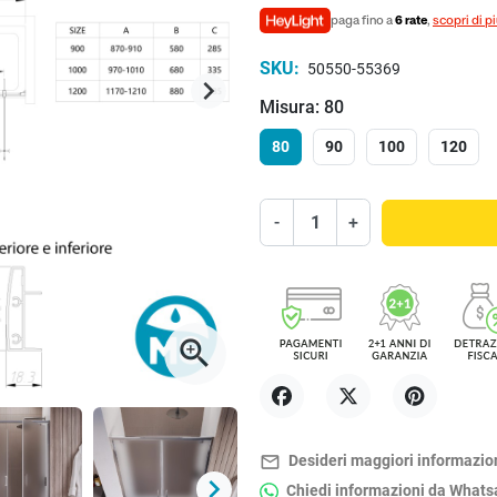
paga fino a
6 rate
,
scopri di p
SKU:
50550-55369
keyboard_arrow_right
Successivo
Misura: 80
80
90
100
120
-
+
zoom_in
Condividi
Twitta
Pinterest
mail_outline
Desideri maggiori informazio
keyboard_arrow_right
Chiedi informazioni da What