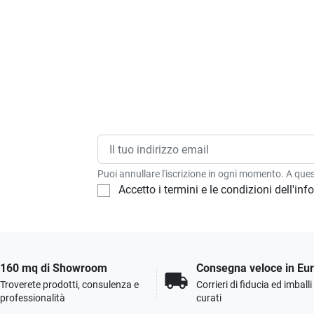
Puoi annullare l'iscrizione in ogni momento. A quest
Accetto i termini e le condizioni dell'in
160 mq di Showroom
Consegna veloce in Eu
local_shipping
Troverete prodotti, consulenza e
Corrieri di fiducia ed imball
professionalità
curati