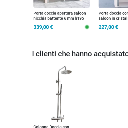
Porta doccia apertura saloon
Porta doccia co
nicchia battente 6 mm h195
saloon in crista
anticalcare SALEMA
H195 6mm DOB
339,00 €
227,00 €
I clienti che hanno acquista
Colonna Doccia con