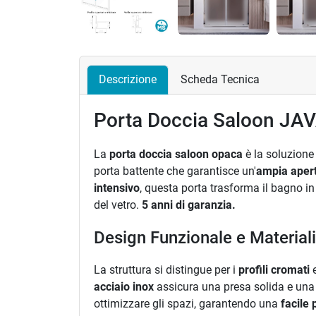
Precedente
Descrizione
Scheda Tecnica
Porta Doccia Saloon JAV
La
porta doccia saloon opaca
è la soluzione
porta battente che garantisce un'
ampia aper
intensivo
, questa porta trasforma il bagno in
del vetro.
5 anni di garanzia.
Design Funzionale e Materiali 
La struttura si distingue per i
profili cromati
e
acciaio inox
assicura una presa solida e una r
ottimizzare gli spazi, garantendo una
facile 