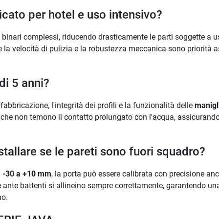
cato per hotel e uso intensivo?
 e binari complessi, riducendo drasticamente le parti soggette a
a velocità di pulizia e la robustezza meccanica sono priorità as
i 5 anni?
 fabbricazione, l'integrità dei profili e la funzionalità delle
manigli
cati che non temono il contatto prolungato con l'acqua, assicurand
stallare se le pareti sono fuori squadro?
a -30 a +10 mm
, la porta può essere calibrata con precisione an
 ante battenti si allineino sempre correttamente, garantendo u
no.