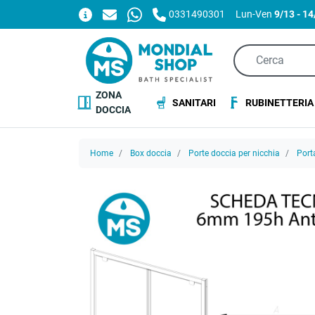
0331490301
Lun-Ven
9/13 - 1
ZONA
SANITARI
RUBINETTERIA
DOCCIA
Home
Box doccia
Porte doccia per nicchia
Port