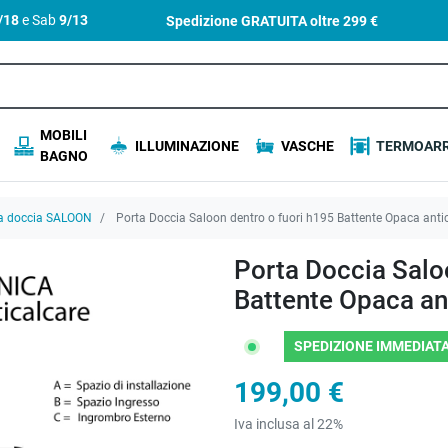
4/18
e Sab
9/13
Spedizione GRATUITA oltre
299 €
MOBILI
ILLUMINAZIONE
VASCHE
TERMOARR
BAGNO
a doccia SALOON
Porta Doccia Saloon dentro o fuori h195 Battente Opaca an
Porta Doccia Salo
Battente Opaca a
SPEDIZIONE IMMEDIATA
199,00 €
Iva inclusa al 22%