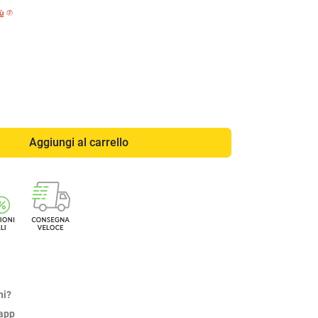
iù
Aggiungi al carrello
ni?
sapp