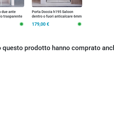
n due ante
Porta Doccia h195 Saloon
llo trasparente
dentro o fuori anticalcare 6mm
LA
JAVA
179,00 €
to questo prodotto hanno comprato anc