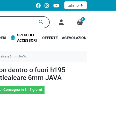
0
search
SPECCHI E
EDI
OFFERTE
AGEVOLAZIONI
ACCESSORI
ticalcare 6mm JAVA
on dentro o fuori h195
nticalcare 6mm JAVA
 -
Consegna in 3 - 5 giorni