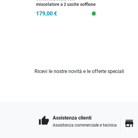
miscelatore a 2 uscite soffione
e doccetta POP
179,00 €
Ricevi le nostre novità e le offerte speciali
Assistenza clienti
thumb_up
store
Assistenza commerciale e tecnica