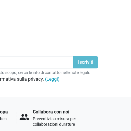
o scopo, cerca le info di contatto nelle note legali.
formativa sulla privacy.
(Leggi)
ropa
Collabora con noi
people
i ben
Preventivi su misura per
collaborazioni durature