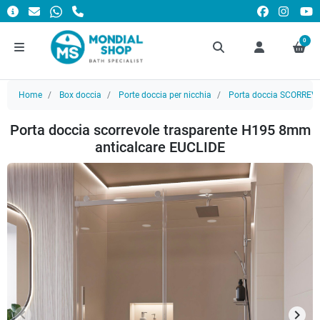
0
Home
Box doccia
Porte doccia per nicchia
Porta doccia SCORREV
Porta doccia scorrevole trasparente H195 8mm
anticalcare EUCLIDE
keyboard_arrow_left
keyboard_arrow_right