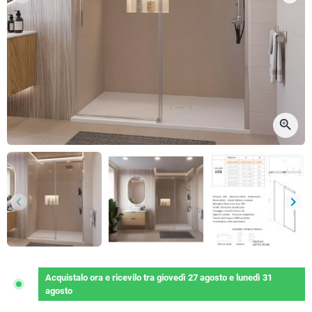
Precedente
Succ
zoom_in
keyboard_arrow_left
keyboard_arrow_right
Precedente
Succ
Acquistalo ora
e ricevilo
tra
giovedì 27 agosto
e
lunedì 31
agosto