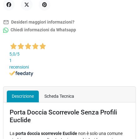
Condividi
Twitta
Pinterest
mail_outline
Desideri maggiori informazioni?
Chiedi informazioni da Whatsapp
5,0
/5
1
recensioni
Descrizione
Scheda Tecnica
Porta Doccia Scorrevole Senza Profili
Euclide
La
porta doccia scorrevole Euclide
non è solo una comune