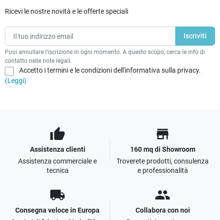
Ricevi le nostre novità e le offerte speciali
Puoi annullare l'iscrizione in ogni momento. A questo scopo, cerca le info di
contatto nelle note legali.
Accetto i termini e le condizioni dell'informativa sulla privacy.
(Leggi)
thumb_up
store
Assistenza clienti
160 mq di Showroom
Assistenza commerciale e
Troverete prodotti, consulenza
tecnica
e professionalità
local_shipping
people
Consegna veloce in Europa
Collabora con noi