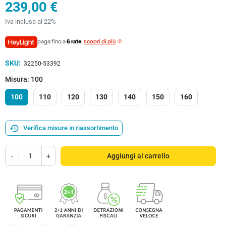
239,00 €
Iva inclusa al 22%
paga fino a
6 rate
,
scopri di più
SKU:
32250-53392
Misura: 100
100
110
120
130
140
150
160
history
Verifica misure in riassortimento
-
+
Aggiungi al carrello