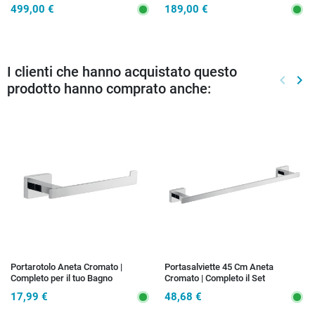
anticalcare
anticalcare LAGOA
499,00 €
189,00 €
I clienti che hanno acquistato questo
keyboard_arrow_left
keyboard_arrow_right
prodotto hanno comprato anche:
Preced
Suc
Portarotolo Aneta Cromato |
Portasalviette 45 Cm Aneta
Completo per il tuo Bagno
Cromato | Completo il Set
17,99 €
48,68 €