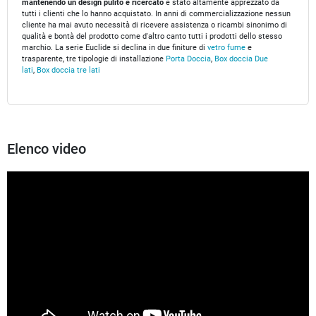
mantenendo un design pulito e ricercato
è stato altamente apprezzato da
tutti i clienti che lo hanno acquistato. In anni di commercializzazione nessun
cliente ha mai avuto necessità di ricevere assistenza o ricambi sinonimo di
qualità e bontà del prodotto come d'altro canto tutti i prodotti dello stesso
marchio. La serie Euclide si declina in due finiture di
vetro fume
e
trasparente, tre tipologie di installazione
Porta Doccia
,
Box doccia Due
lati
,
Box doccia tre lati
Elenco video