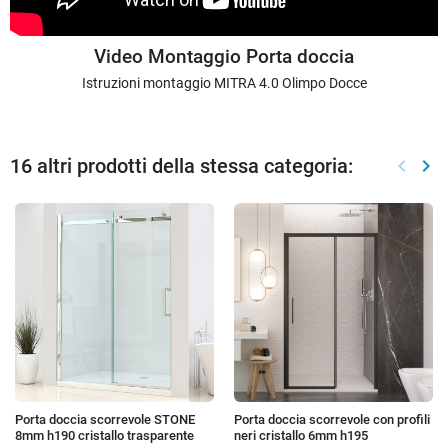
Video Montaggio Porta doccia
Istruzioni montaggio MITRA 4.0 Olimpo Docce
16 altri prodotti della stessa categoria:
keyboard_arrow_left
keyboard_arrow_right
Preced
Suc
Porta doccia scorrevole STONE
Porta doccia scorrevole con profili
8mm h190 cristallo trasparente
neri cristallo 6mm h195