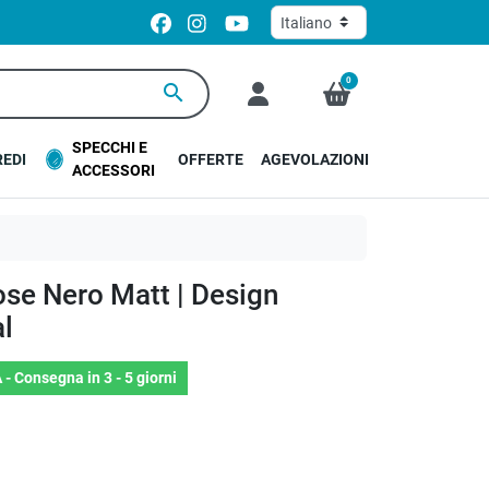
0
search
SPECCHI E
EDI
OFFERTE
AGEVOLAZIONI
ACCESSORI
ose Nero Matt | Design
l
 -
Consegna in 3 - 5 giorni