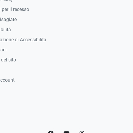
 per il recesso
isagiate
bilità
azione di Accessibilità
taci
del sito
account