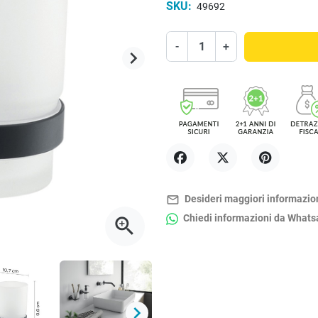
SKU:
49692
-
+
keyboard_arrow_right
Successivo
Condividi
Twitta
Pinterest
mail_outline
Desideri maggiori informazio
Chiedi informazioni da What
zoom_in
keyboard_arrow_right