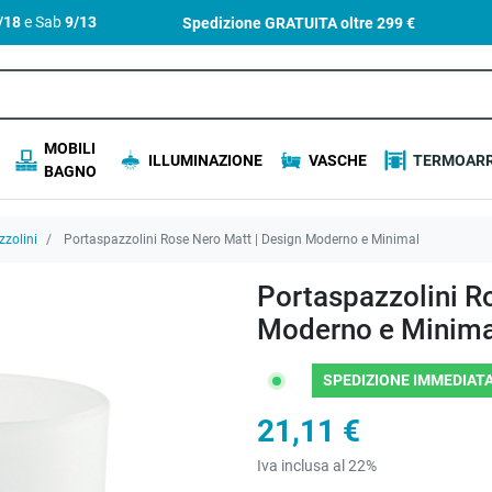
4/18
e Sab
9/13
Spedizione GRATUITA oltre
299 €
MOBILI
ILLUMINAZIONE
VASCHE
TERMOARR
BAGNO
zolini
Portaspazzolini Rose Nero Matt | Design Moderno e Minimal
Portaspazzolini R
Moderno e Minima
SPEDIZIONE IMMEDIATA
21,11 €
Iva inclusa al 22%