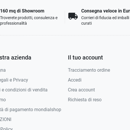
160 mq di Showroom
Consegna veloce in Eu
local_shipping
Troverete prodotti, consulenza e
Corrieri di fiducia ed imball
professionalità
curati
stra azienda
Il tuo account
gna
Tracciamento ordine
gali e Privacy
Accedi
 e condizioni di vendita
Crea account
amo
Richiesta di reso
tà di pagamento mondialshop
ZIONI
 Policy