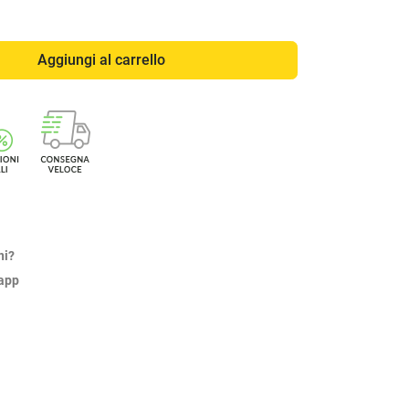
Aggiungi al carrello
ni?
sapp