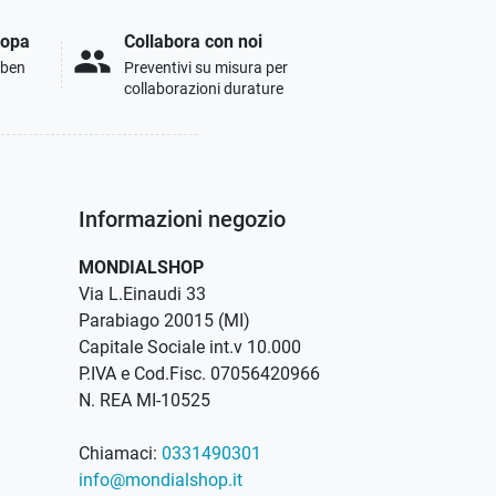
ropa
Collabora con noi
people
i ben
Preventivi su misura per
collaborazioni durature
Informazioni negozio
MONDIALSHOP
Via L.Einaudi 33
Parabiago 20015 (MI)
Capitale Sociale int.v 10.000
P.IVA e Cod.Fisc. 07056420966
N. REA MI-10525
Chiamaci:
0331490301
info@mondialshop.it