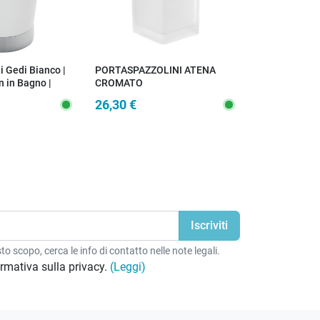
i Gedi Bianco |
PORTASPAZZOLINI ATENA
Portaspazzoli
n in Bagno |
CROMATO
Cromato | De
t
26,30 €
16,10 €
o scopo, cerca le info di contatto nelle note legali.
formativa sulla privacy.
(Leggi)