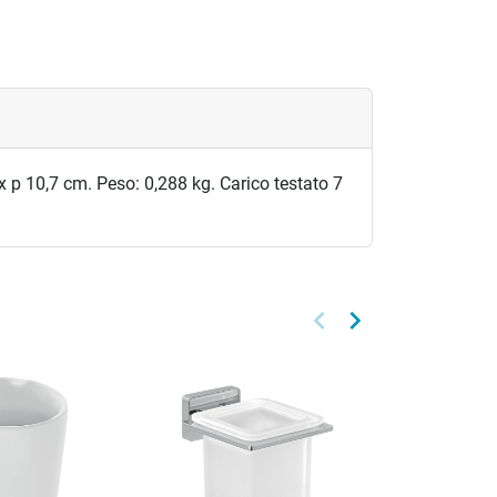
 x p 10,7 cm. Peso: 0,288 kg. Carico testato 7
keyboard_arrow_left
keyboard_arrow_right
Precedente
Successivo