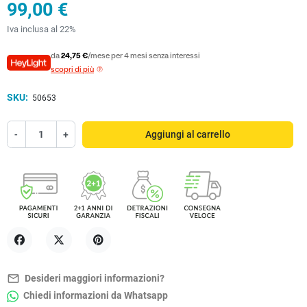
99,00 €
Iva inclusa al 22%
da
24,75 €
/mese per 4 mesi senza interessi
scopri di più
SKU:
50653
-
+
Aggiungi al carrello
Condividi
Twitta
Pinterest
mail_outline
Desideri maggiori informazioni?
Chiedi informazioni da Whatsapp