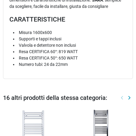
da scegliere, facile da installare, giusta da consigliare
CARATTERISTICHE
Misura 1600x600
Supporti e tappi inclusi
Valvola e detentore non inclusi
Resa CERTIFICA 60°: 819 WATT
Resa CERTIFICA 50°: 650 WATT
Numero tubi: 24 da 22mm
16 altri prodotti della stessa categoria:
keyboard_arrow_left
keyboard_arrow_right
Preced
Suc