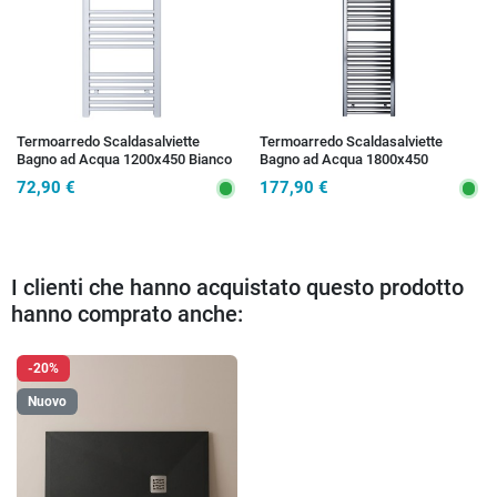
Termoarredo Scaldasalviette
Termoarredo Scaldasalviette
Bagno ad Acqua 1200x450 Bianco
Bagno ad Acqua 1800x450
- Interasse 400 mm | SARA
Cromato - Interasse 400 mm |
72,90 €
177,90 €
SARA
I clienti che hanno acquistato questo prodotto
hanno comprato anche:
-20%
Nuovo