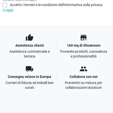
Accetto i termini e le condizioni dell'informativa sulla privacy.
(Leggi)
thumb_up
store
Assistenza clienti
160 mq di Showroom
Assistenza commerciale e
Troverete prodotti, consulenza
tecnica
e professionalità
local_shipping
people
Consegna veloce in Europa
Collabora con noi
Corrieri di fiducia ed imballi ben
Preventivi su misura per
curati
collaborazioni durature