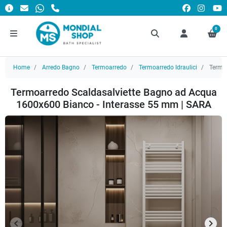
0
Home
Arredo Bagno
Termoarredo
Termoarredo Idraulici
Termoa
Termoarredo Scaldasalviette Bagno ad Acqua
1600x600 Bianco - Interasse 55 mm | SARA
keyboard_arrow_left
keyboard_arrow_right