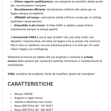
Ottimo rapporto qualità/prezzo
: una soluzione accessibile, ideale anche
per ristrutturazioni complete
Riscaldamento efficiente
: distribuzione uniforme del calore per un
bagno sempre accogliente
Affidabile nel tempo
: costruzione solida e finiture curate per un utilizzo
quotidiano senza pensieri
Disponibile in più misure
: la linea SARA si adatta a spazi diversi,
mantenendo sempre la stessa qualità
Il
termoarredo SARA
è uno di quei prodotti che, una volta scelti, non
deludono: funziona bene, sta bene nel bagno e ha un prezzo che convince.
Non è solo un radiatore, ma una soluzione pratica e di stile per chi vuole
rifare il bagno con intelligenza.
Seleziona la misura più adatta alle tue esigenze e consulta la
scheda
tecnica
della variante per conoscere potenza, dimensioni e caratteristiche di
installazione.
SARA
: semplice da scegliere, facile da installare, giusta da consigliare
CARATTERISTICHE
Misura 180x50
Supporti e tappi inclusi
Valvola e detentore non inclusi
Resa CERTIFICA 60°: 707 WATT
Resa CERTIFICA 50°: 560 WATT