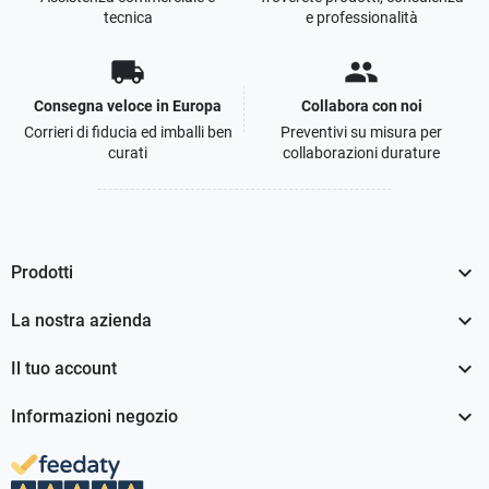
tecnica
e professionalità
local_shipping
people
Consegna veloce in Europa
Collabora con noi
Corrieri di fiducia ed imballi ben
Preventivi su misura per
curati
collaborazioni durature

Prodotti

La nostra azienda

Il tuo account

Informazioni negozio