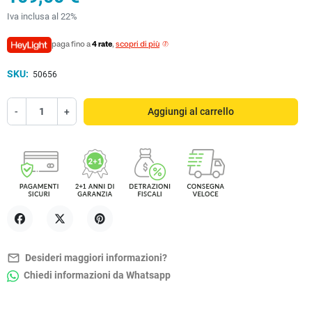
Iva inclusa al 22%
paga fino a
4 rate
,
scopri di più
SKU:
50656
-
+
Aggiungi al carrello
Condividi
Twitta
Pinterest
mail_outline
Desideri maggiori informazioni?
Chiedi informazioni da Whatsapp