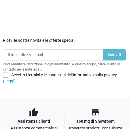
Ricevi le nostre novità e le offerte speciali
Puoi annullare l'iscrizione in ogni momento. A questo scopo, cerca le info di
contatto nelle note legali.
Accetto i termini e le condizioni dell'informativa sulla privacy.
(Leggi)
thumb_up
store
Assistenza clienti
160 mq di Showroom
Assistenza commerciale e
Troverete prodotti, consulenza