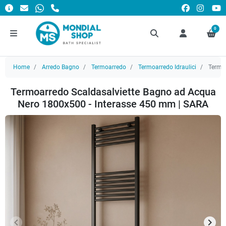
0
Home
Arredo Bagno
Termoarredo
Termoarredo Idraulici
Termoa
Termoarredo Scaldasalviette Bagno ad Acqua
Nero 1800x500 - Interasse 450 mm | SARA
keyboard_arrow_left
keyboard_arrow_right