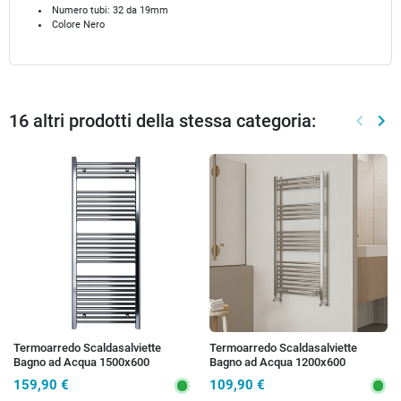
Numero tubi: 32 da 19mm
Colore Nero
16 altri prodotti della stessa categoria:
keyboard_arrow_left
keyboard_arrow_right
Preced
Suc
Termoarredo Scaldasalviette
Termoarredo Scaldasalviette
Bagno ad Acqua 1500x600
Bagno ad Acqua 1200x600
Cromato - Interasse 550 mm |
Cromato - Interasse 550 mm |
159,90 €
109,90 €
SARA
SARA