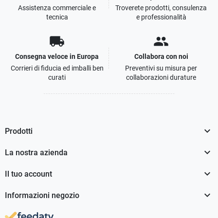
Assistenza commerciale e
Troverete prodotti, consulenza
tecnica
e professionalità
local_shipping
people
Consegna veloce in Europa
Collabora con noi
Corrieri di fiducia ed imballi ben
Preventivi su misura per
curati
collaborazioni durature

Prodotti

La nostra azienda

Il tuo account

Informazioni negozio