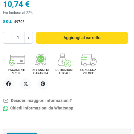
10,74 €
Iva inclusa al 22%
SKU:
49706
-
+
Aggiungi al carrello
Condividi
Twitta
Pinterest
mail_outline
Desideri maggiori informazioni?
Chiedi informazioni da Whatsapp