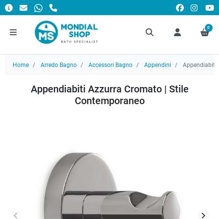
0
Home
Arredo Bagno
Accessori Bagno
Appendini
Appendiabiti 
Appendiabiti Azzurra Cromato | Stile
Contemporaneo
keyboard_arrow_left
keyboard_arrow_right