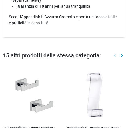
separatamente)
Garanzia di 10 anni
per la tua tranquillità
Scegli l'Appendiabiti Azzurra Cromato e porta un tocco di stile
e praticità in casa tua!
15 altri prodotti della stessa categoria:
keyboard_arrow_left
keyboard_arrow_right
Preced
Suc
2 Appendiabiti Aneta Cromato |
Appendiabiti Termoarredo Mago