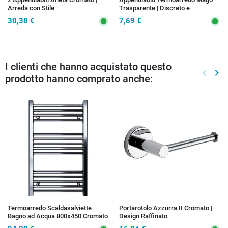
Arreda con Stile
Trasparente | Discreto e
Funzionale
30,38 €
7,69 €
I clienti che hanno acquistato questo
keyboard_arrow_left
keyboard_arrow_right
prodotto hanno comprato anche:
Preced
Suc
Termoarredo Scaldasalviette
Portarotolo Azzurra II Cromato |
Bagno ad Acqua 800x450 Cromato
Design Raffinato
- Interasse 400 mm | SARA