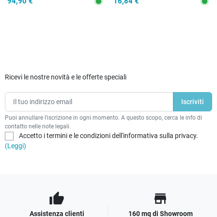
94,90 €
16,84 €
Ricevi le nostre novità e le offerte speciali
Puoi annullare l'iscrizione in ogni momento. A questo scopo, cerca le info di
contatto nelle note legali.
Accetto i termini e le condizioni dell'informativa sulla privacy.
(Leggi)
thumb_up
store
Assistenza clienti
160 mq di Showroom