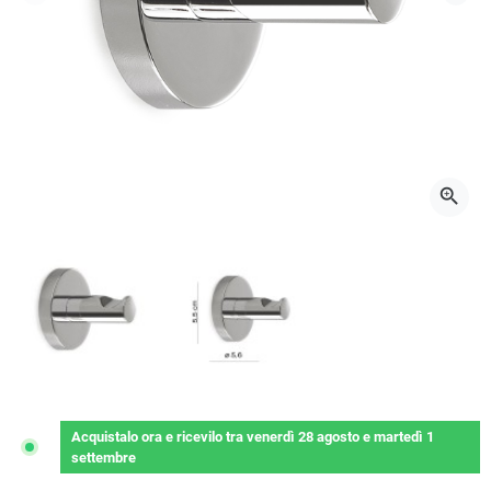
Precedente
Succ
zoom_in
Acquistalo ora
e ricevilo
tra
venerdì 28 agosto
e
martedì 1
settembre