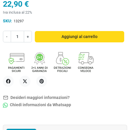
22,90 €
Iva inclusa al 22%
SKU:
13297
-
+
Aggiungi al carrello
Condividi
Twitta
Pinterest
mail_outline
Desideri maggiori informazioni?
Chiedi informazioni da Whatsapp