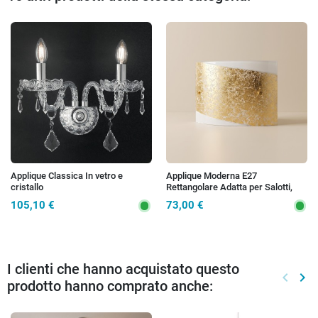
Preced
Suc
Applique Classica In vetro e
Applique Moderna E27
cristallo
Rettangolare Adatta per Salotti,
Corridoi e Camere Disponibile in
105,10 €
73,00 €
Oro o Argento
I clienti che hanno acquistato questo
keyboard_arrow_left
keyboard_arrow_right
prodotto hanno comprato anche:
Preced
Suc