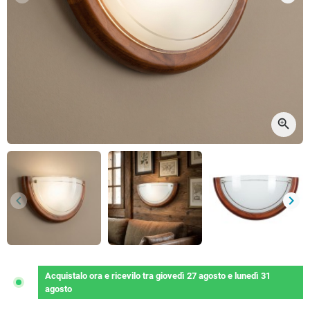
Precedente
Succ
zoom_in
keyboard_arrow_left
keyboard_arrow_right
Precedente
Succ
Acquistalo ora
e ricevilo
tra
giovedì 27 agosto
e
lunedì 31
agosto