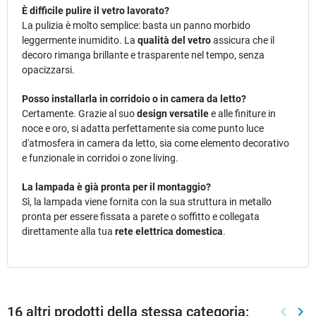
È difficile pulire il vetro lavorato?
La pulizia è molto semplice: basta un panno morbido
leggermente inumidito. La
qualità del vetro
assicura che il
decoro rimanga brillante e trasparente nel tempo, senza
opacizzarsi.
Posso installarla in corridoio o in camera da letto?
Certamente. Grazie al suo
design versatile
e alle finiture in
noce e oro, si adatta perfettamente sia come punto luce
d'atmosfera in camera da letto, sia come elemento decorativo
e funzionale in corridoi o zone living.
La lampada è già pronta per il montaggio?
Sì, la lampada viene fornita con la sua struttura in metallo
pronta per essere fissata a parete o soffitto e collegata
direttamente alla tua
rete elettrica domestica
.
16 altri prodotti della stessa categoria:
keyboard_arrow_left
keyboard_arrow_right