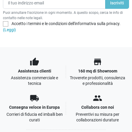
Puoi annullare l'iscrizione in ogni momento. A questo scopo, cerca le info di
contatto nelle note legali.
Accetto i termini e le condizioni dell'informativa sulla privacy.
(Leggi)
thumb_up
store
Assistenza clienti
160 mq di Showroom
Assistenza commerciale e
Troverete prodotti, consulenza
tecnica
e professionalità
local_shipping
people
Consegna veloce in Europa
Collabora con noi
Corrieri di fiducia ed imballi ben
Preventivi su misura per
curati
collaborazioni durature