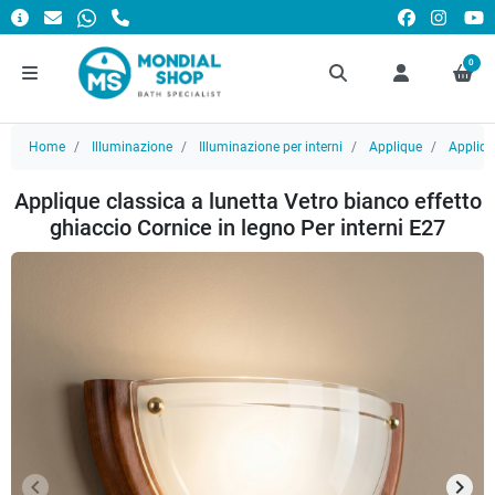
0
Home
Illuminazione
Illuminazione per interni
Applique
Appliq
Applique classica a lunetta Vetro bianco effetto
ghiaccio Cornice in legno Per interni E27
keyboard_arrow_left
keyboard_arrow_right