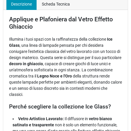
Descrizione
Scheda Tecnica
Applique e Plafoniera dal Vetro Effetto
Ghiaccio
Illumina i tuoi spazi con la raffinatezza della collezione
Ice
Glass
, una linea di lampade pensata per chi desidera
coniugare l'estetica classica del vetro lavorato con un tocco di
design materico. Questa serie si distingue per il suo particolare
decoro in ghiaccio
, capace di creare giochi di luce unici e
un'atmosfera sofisticata in ogni stanza. La combinazione
cromatica tra il
Legno Noce e l'Oro
della struttura rende
queste lampade perfette per ambienti eleganti, donando calore
e un senso di lusso discreto sia in contesti moderni che
classici.
Perché scegliere la collezione Ice Glass?
Vetro Artistico Lavorato:
Il diffusore in
vetro bianco
satinato e trasparente
non è solo un elemento funzionale,
ma una vera opera d'arte grazie alla finitura effetto ghiaccio