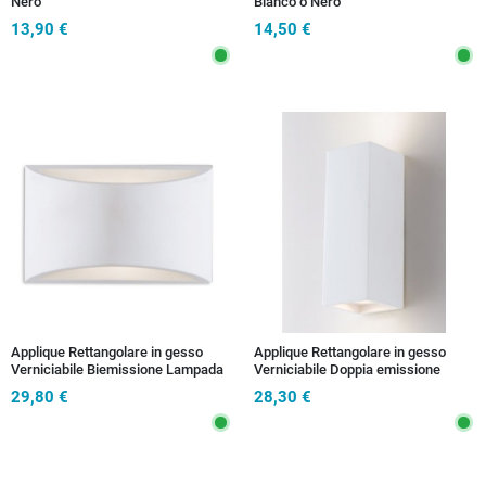
Nero
Bianco o Nero
13,90 €
14,50 €
Applique Rettangolare in gesso
Applique Rettangolare in gesso
Verniciabile Biemissione Lampada
Verniciabile Doppia emissione
adatta per camere corridoi e saloni
Lampada adatta per corridoi e
29,80 €
28,30 €
G9
stanze 2xGU10