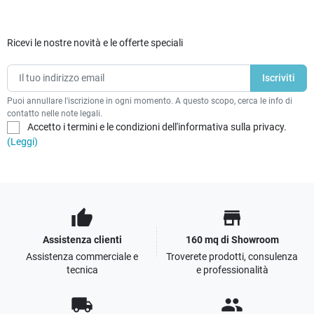
Ricevi le nostre novità e le offerte speciali
Puoi annullare l'iscrizione in ogni momento. A questo scopo, cerca le info di
contatto nelle note legali.
Accetto i termini e le condizioni dell'informativa sulla privacy.
(Leggi)
thumb_up
store
Assistenza clienti
160 mq di Showroom
Assistenza commerciale e
Troverete prodotti, consulenza
tecnica
e professionalità
local_shipping
people