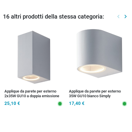
16 altri prodotti della stessa categoria:
keyboard_arrow_left
keyboard_arrow_right
Preced
Suc
Applique da parete per esterno
Applique da parete per esterno
2x35W GU10 a doppia emissione
35W GU10 bianco Simply
bianca Cubby
25,10 €
17,40 €