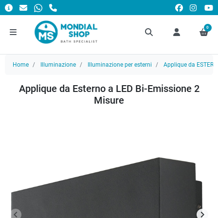
0
Home
Illuminazione
Illuminazione per esterni
Applique da ESTER
Applique da Esterno a LED Bi-Emissione 2
Misure
keyboard_arrow_left
keyboard_arrow_right