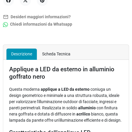
Condividi
Twitta
Pinterest
mail_outline
Desideri maggiori informazioni?
Chiedi informazioni da Whatsapp
Descrizione
Scheda Tecnica
Applique a LED da esterno in alluminio
goffrato nero
Questa moderna
applique a LED da esterno
coniuga un
design geometrico e minimale a una struttura robusta, ideale
per valorizzare l'illuminazione outdoor di facciate, ingressi e
pareti perimetrali. Realizzata in solido
alluminio
con finitura
nera goffrata e dotata di diffusore in
acrilico
bianco, questa
lampada da parete offre un'illuminazione efficiente e di design.