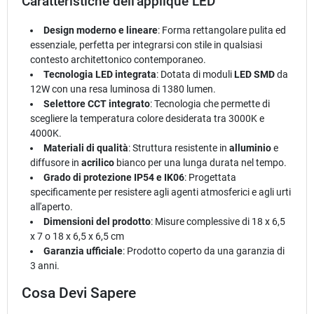
Caratteristiche dell'applique LED
Design moderno e lineare
: Forma rettangolare pulita ed
essenziale, perfetta per integrarsi con stile in qualsiasi
contesto architettonico contemporaneo.
Tecnologia LED integrata
: Dotata di moduli
LED SMD
da
12W con una resa luminosa di 1380 lumen.
Selettore CCT integrato
: Tecnologia che permette di
scegliere la temperatura colore desiderata tra 3000K e
4000K.
Materiali di qualità
: Struttura resistente in
alluminio
e
diffusore in
acrilico
bianco per una lunga durata nel tempo.
Grado di protezione IP54 e IK06
: Progettata
specificamente per resistere agli agenti atmosferici e agli urti
all'aperto.
Dimensioni del prodotto
: Misure complessive di 18 x 6,5
x 7 o 18 x 6,5 x 6,5 cm
Garanzia ufficiale
: Prodotto coperto da una garanzia di
3 anni.
Cosa Devi Sapere