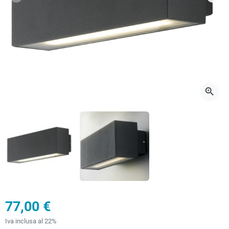
Precedente
Succ
zoom_in
77,00 €
Iva inclusa al 22%