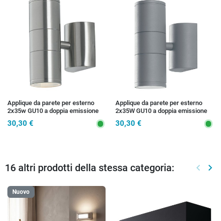
Applique da parete per esterno
Applique da parete per esterno
2x35w GU10 a doppia emissione
2x35W GU10 a doppia emissione
acciaio Gazza
argento Gazza
30,30 €
30,30 €
16 altri prodotti della stessa categoria:
keyboard_arrow_left
keyboard_arrow_right
Preced
Suc
Nuovo