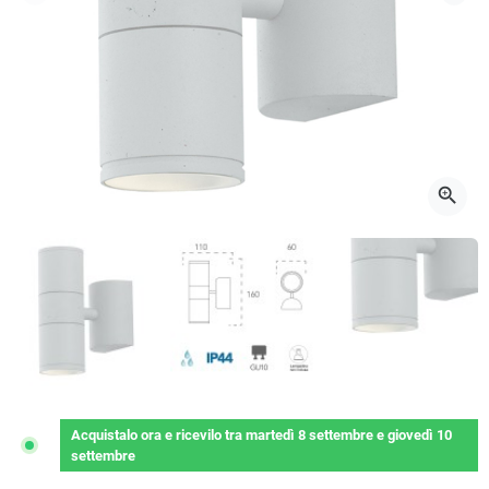
Precedente
Succ
zoom_in
Acquistalo ora
e ricevilo
tra
martedì 8 settembre
e
giovedì 10
settembre