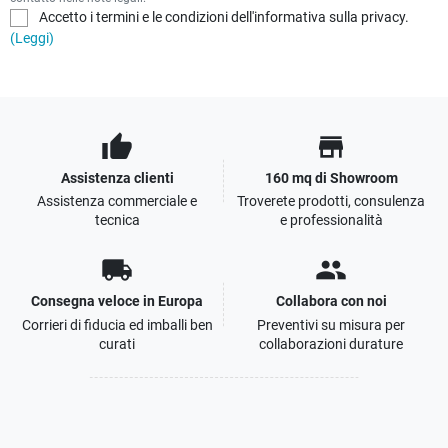
Accetto i termini e le condizioni dell'informativa sulla privacy.
(Leggi)
thumb_up
store
Assistenza clienti
160 mq di Showroom
Assistenza commerciale e
Troverete prodotti, consulenza
tecnica
e professionalità
local_shipping
people
Consegna veloce in Europa
Collabora con noi
Corrieri di fiducia ed imballi ben
Preventivi su misura per
curati
collaborazioni durature