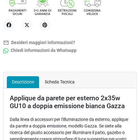
Condividi
Twitta
Pinterest
mail_outline
Desideri maggiori informazioni?
Chiedi informazioni da Whatsapp
Descrizione
Scheda Tecnica
Applique da parete per esterno 2x35w
GU10 a doppia emissione bianca Gazza
Dalla linea di accessori per l'illuminazione da esterno, applique
da parete a doppia emissione, modello Gazza. Se siete alla
ricerca del giusto accessorio per illuminare il patio, gazebo o
semplicemente creare atmosfere di luce suggestive nei vostri