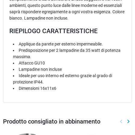
ambienti, questo punto luce dalle linee moderne ed essenziali
saprà rispondere egregiamente a ogni vostra esigenza. Colore
bianco. Lampadine non incluse.
RIEPILOGO CARATTERISTICHE
Applique da parete per esterno impermeabile.
Predisposizione per 2 lampadine da 35 watt di potenza
massima.
Attacco GU10
Lampadine non incluse
Ideale per uso interno ed esterno grazie al grado di
protezione IP44.
Dimensioni 16x11x6
Prodotto consigliato in abbinamento
keyboard_arrow_left
keyboard_arrow_right
Preced
Suc