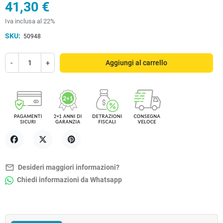
41,30 €
Iva inclusa al 22%
SKU:
50948
-
+
Aggiungi al carrello
Condividi
Twitta
Pinterest
mail_outline
Desideri maggiori informazioni?
Chiedi informazioni da Whatsapp