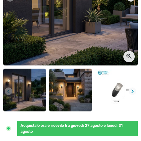
Precedente
Succ
zoom_in
keyboard_arrow_left
keyboard_arrow_right
Precedente
Succ
Acquistalo ora
e ricevilo
tra
giovedì 27 agosto
e
lunedì 31
agosto