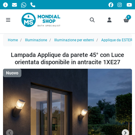
0
Home
Illuminazione
Illuminazione per esterni
Applique da ESTER
Lampada Applique da parete 45° con Luce
orientata disponibile in antracite 1XE27
Nuovo
keyboard_arrow_left
keyboard_arrow_right