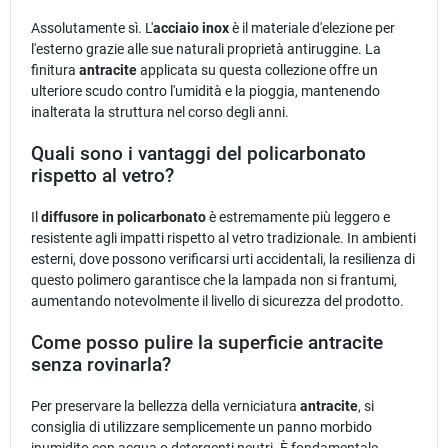
Assolutamente sì. L'
acciaio inox
è il materiale d'elezione per
l'esterno grazie alle sue naturali proprietà antiruggine. La
finitura
antracite
applicata su questa collezione offre un
ulteriore scudo contro l'umidità e la pioggia, mantenendo
inalterata la struttura nel corso degli anni.
Quali sono i vantaggi del policarbonato
rispetto al vetro?
Il
diffusore in policarbonato
è estremamente più leggero e
resistente agli impatti rispetto al vetro tradizionale. In ambienti
esterni, dove possono verificarsi urti accidentali, la resilienza di
questo polimero garantisce che la lampada non si frantumi,
aumentando notevolmente il livello di sicurezza del prodotto.
Come posso pulire la superficie antracite
senza rovinarla?
Per preservare la bellezza della verniciatura
antracite
, si
consiglia di utilizzare semplicemente un panno morbido
inumidito con acqua o detergenti neutri. È fondamentale