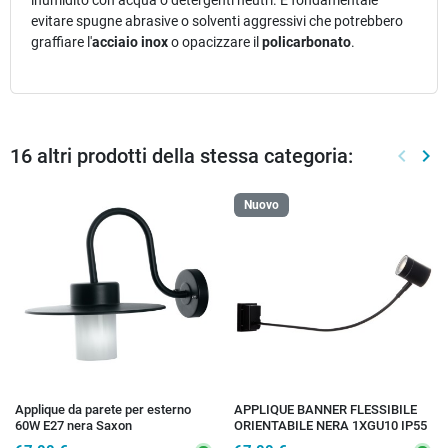
evitare spugne abrasive o solventi aggressivi che potrebbero
graffiare l'
acciaio inox
o opacizzare il
policarbonato
.
16 altri prodotti della stessa categoria:
keyboard_arrow_left
keyboard_arrow_right
Preced
Suc
Nuovo
Applique da parete per esterno
APPLIQUE BANNER FLESSIBILE
60W E27 nera Saxon
ORIENTABILE NERA 1XGU10 IP55
78X10,7X9CM