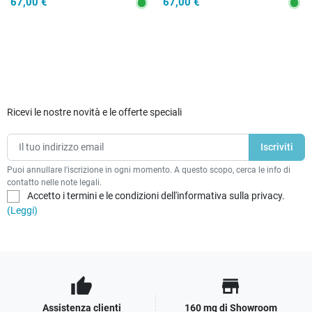
67,00 €
67,00 €
Ricevi le nostre novità e le offerte speciali
Puoi annullare l'iscrizione in ogni momento. A questo scopo, cerca le info di
contatto nelle note legali.
Accetto i termini e le condizioni dell'informativa sulla privacy.
(Leggi)
thumb_up
store
Assistenza clienti
160 mq di Showroom