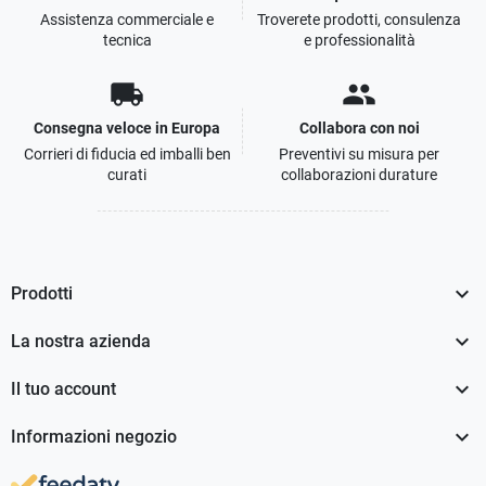
Assistenza commerciale e
Troverete prodotti, consulenza
tecnica
e professionalità
local_shipping
people
Consegna veloce in Europa
Collabora con noi
Corrieri di fiducia ed imballi ben
Preventivi su misura per
curati
collaborazioni durature

Prodotti

La nostra azienda

Il tuo account

Informazioni negozio