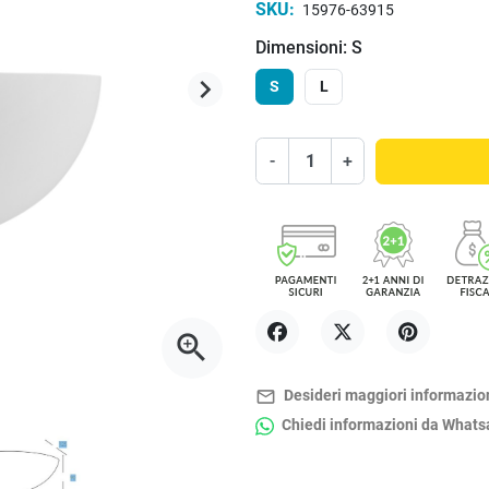
SKU:
15976-63915
Dimensioni: S
keyboard_arrow_right
S
L
Successivo
-
+
zoom_in
Condividi
Twitta
Pinterest
mail_outline
Desideri maggiori informazio
Chiedi informazioni da What