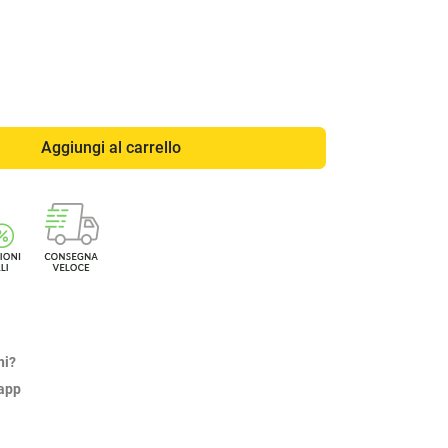
Aggiungi al carrello
ni?
sapp