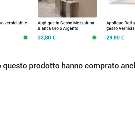
o verniciabile
Applique in Gesso Mezzaluna
Applique Retta
Bianca Oro o Argento
gesso Vernicia
Biemissione L
33,80 €
29,80 €
per camere cor
to questo prodotto hanno comprato anc