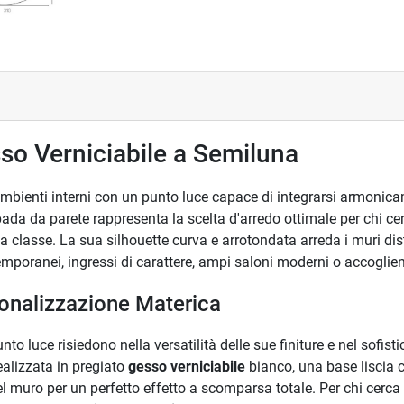
so Verniciabile a Semiluna
ambienti interni con un punto luce capace di integrarsi armonica
 da parete rappresenta la scelta d'arredo ottimale per chi cerc
ta classe. La sua silhouette curva e arrotondata arreda i muri di
temporanei, ingressi di carattere, ampi saloni moderni o accoglien
onalizzazione Materica
punto luce risiedono nella versatilità delle sue finiture e nel sofis
alizzata in pregiato
gesso verniciabile
bianco, una base liscia 
el muro per un perfetto effetto a scomparsa totale. Per chi cerca u