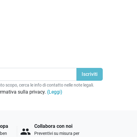
o scopo, cerca le info di contatto nelle note legali.
formativa sulla privacy.
(Leggi)
ropa
Collabora con noi
people
i ben
Preventivi su misura per