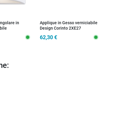
ngolare in
Applique in Gesso verniciabile
Applique in G
bile
Design Corinto 2XE27
Moderna GU
ampada adatta
62,30 €
55,00 €
ridoi e saloni G9
he: