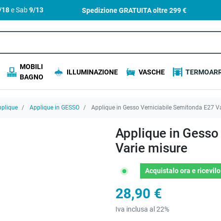
4/18
e Sab
9/13
Spedizione GRATUITA oltre
299 €
MOBILI
ILLUMINAZIONE
VASCHE
TERMOARR
BAGNO
plique
Applique in GESSO
Applique in Gesso Verniciabile Semitonda E27 V
Applique in Gesso
Varie misure
Acquistalo ora
e ricevil
28,90 €
Iva inclusa al 22%