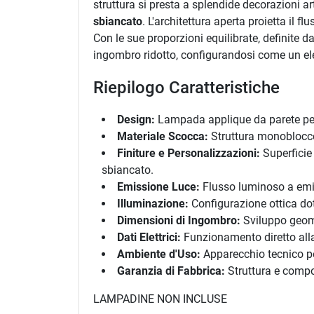
struttura si presta a splendide decorazioni ar
sbiancato
. L'architettura aperta proietta il
Con le sue proporzioni equilibrate, definite
ingombro ridotto, configurandosi come un elem
Riepilogo Caratteristiche
Design:
Lampada applique da parete per i
Materiale Scocca:
Struttura monoblocco
Finiture e Personalizzazioni:
Superficie 
sbiancato.
Emissione Luce:
Flusso luminoso a emiss
Illuminazione:
Configurazione ottica do
Dimensioni di Ingombro:
Sviluppo geome
Dati Elettrici:
Funzionamento diretto all
Ambiente d'Uso:
Apparecchio tecnico per
Garanzia di Fabbrica:
Struttura e compon
LAMPADINE NON INCLUSE