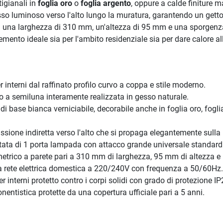
tigianali in
foglia oro
o
foglia argento
, oppure a calde finiture m
 flusso luminoso verso l'alto lungo la muratura, garantendo un get
 da una larghezza di 310 mm, un'altezza di 95 mm e una sporgen
ento ideale sia per l'ambito residenziale sia per dare calore all
nterni dal raffinato profilo curvo a coppa e stile moderno.
 a semiluna interamente realizzata in gesso naturale.
di base bianca verniciabile, decorabile anche in foglia oro, fogli
ione indiretta verso l'alto che si propaga elegantemente sulla 
tata di 1 porta lampada con attacco grande universale standard
trico a parete pari a 310 mm di larghezza, 95 mm di altezza e
a rete elettrica domestica a 220/240V con frequenza a 50/60Hz.
 interni protetto contro i corpi solidi con grado di protezione IP
entistica protette da una copertura ufficiale pari a 5 anni.