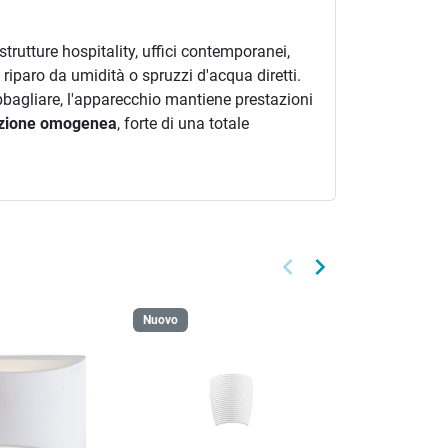
strutture hospitality, uffici contemporanei,
al riparo da umidità o spruzzi d'acqua diretti.
bbagliare, l'apparecchio mantiene prestazioni
azione omogenea
, forte di una totale
keyboard_arrow_left
keyboard_arrow_right
Precedente
Successivo
Nuovo
Nuovo