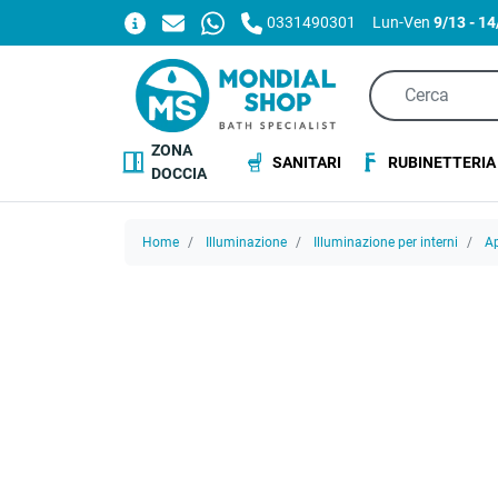
0331490301
Lun-Ven
9/13 - 1
ZONA
SANITARI
RUBINETTERIA
DOCCIA
Home
Illuminazione
Illuminazione per interni
Ap