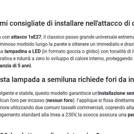
i consigliate di installare nell'attacco d
da con
attacco 1xE27
, il classico passo grande universale estrem
 luminoso morbido lungo la parete e ottenere un immediato e dras
na
lampadina a LED
(in formato goccia o globo) con tonalità di 
ativa e ridurrà a zero lo sviluppo di calore interno, proteggendo
anzia di 5 anni
.
uesta lampada a semiluna richiede fori da 
gente e stabile, questo modello garantisce un'
installazione se
lcun foro per incasso (
nessun foro
): l'applique si fissa diretta
iore utilizzando due comuni tasselli commerciali, coprendo alla p
legamento standard alla linea a 230V, la scocca assicura una
pe