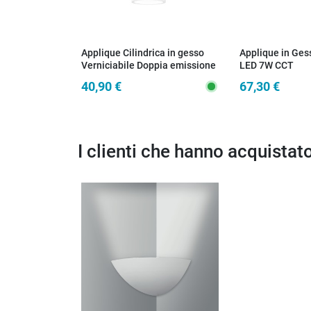
Applique Cilindrica in gesso
Applique in Gess
Verniciabile Doppia emissione
LED 7W CCT
Lampada Disponibile in 2
40,90 €
67,30 €
dimensioni 2xGU10
I clienti che hanno acquista