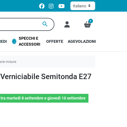
0
search
SPECCHI E
EDI
OFFERTE
AGEVOLAZIONI
ACCESSORI
arie misure
 Verniciabile Semitonda E27
o
tra
martedì 8 settembre
e
giovedì 10 settembre