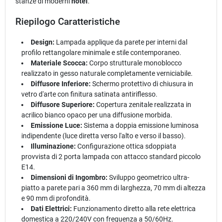
stanze di moderni
hotel
.
Riepilogo Caratteristiche
Design:
Lampada applique da parete per interni dal
profilo rettangolare minimale e stile contemporaneo.
Materiale Scocca:
Corpo strutturale monoblocco
realizzato in gesso naturale completamente verniciabile.
Diffusore Inferiore:
Schermo protettivo di chiusura in
vetro d'arte con finitura satinata antiriflesso.
Diffusore Superiore:
Copertura zenitale realizzata in
acrilico bianco opaco per una diffusione morbida.
Emissione Luce:
Sistema a doppia emissione luminosa
indipendente (luce diretta verso l'alto e verso il basso).
Illuminazione:
Configurazione ottica sdoppiata
provvista di 2 porta lampada con attacco standard piccolo
E14.
Dimensioni di Ingombro:
Sviluppo geometrico ultra-
piatto a parete pari a 360 mm di larghezza, 70 mm di altezza
e 90 mm di profondità.
Dati Elettrici:
Funzionamento diretto alla rete elettrica
domestica a 220/240V con frequenza a 50/60Hz.