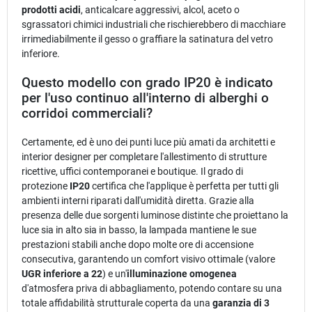
prodotti acidi
, anticalcare aggressivi, alcol, aceto o
sgrassatori chimici industriali che rischierebbero di macchiare
irrimediabilmente il gesso o graffiare la satinatura del vetro
inferiore.
Questo modello con grado IP20 è indicato
per l'uso continuo all'interno di alberghi o
corridoi commerciali?
Certamente, ed è uno dei punti luce più amati da architetti e
interior designer per completare l'allestimento di strutture
ricettive, uffici contemporanei e boutique. Il grado di
protezione
IP20
certifica che l'applique è perfetta per tutti gli
ambienti interni riparati dall'umidità diretta. Grazie alla
presenza delle due sorgenti luminose distinte che proiettano la
luce sia in alto sia in basso, la lampada mantiene le sue
prestazioni stabili anche dopo molte ore di accensione
consecutiva, garantendo un comfort visivo ottimale (valore
UGR inferiore a 22
) e un'
illuminazione omogenea
d'atmosfera priva di abbagliamento, potendo contare su una
totale affidabilità strutturale coperta da una
garanzia di 3