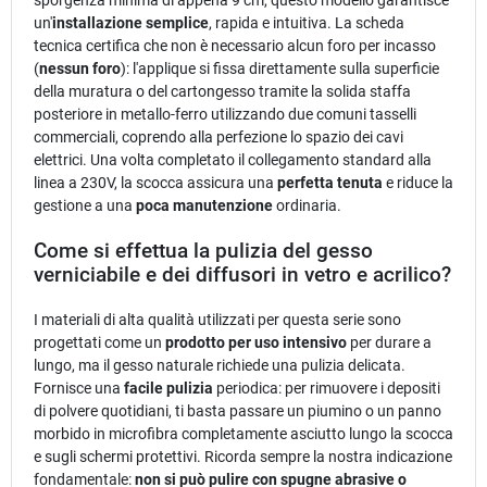
un'
installazione semplice
, rapida e intuitiva. La scheda
tecnica certifica che non è necessario alcun foro per incasso
(
nessun foro
): l'applique si fissa direttamente sulla superficie
della muratura o del cartongesso tramite la solida staffa
posteriore in metallo-ferro utilizzando due comuni tasselli
commerciali, coprendo alla perfezione lo spazio dei cavi
elettrici. Una volta completato il collegamento standard alla
linea a 230V, la scocca assicura una
perfetta tenuta
e riduce la
gestione a una
poca manutenzione
ordinaria.
Come si effettua la pulizia del gesso
verniciabile e dei diffusori in vetro e acrilico?
I materiali di alta qualità utilizzati per questa serie sono
progettati come un
prodotto per uso intensivo
per durare a
lungo, ma il gesso naturale richiede una pulizia delicata.
Fornisce una
facile pulizia
periodica: per rimuovere i depositi
di polvere quotidiani, ti basta passare un piumino o un panno
morbido in microfibra completamente asciutto lungo la scocca
e sugli schermi protettivi. Ricorda sempre la nostra indicazione
fondamentale:
non si può pulire con spugne abrasive o