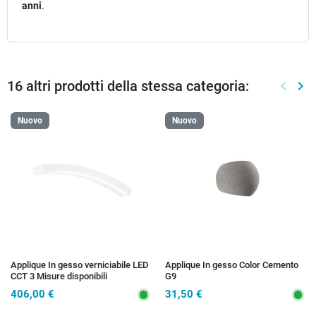
anni
.
16 altri prodotti della stessa categoria:
keyboard_arrow_left
keyboard_arrow_right
Preced
Suc
Nuovo
Nuovo
Applique In gesso verniciabile LED
Applique In gesso Color Cemento
CCT 3 Misure disponibili
G9
406,00 €
31,50 €