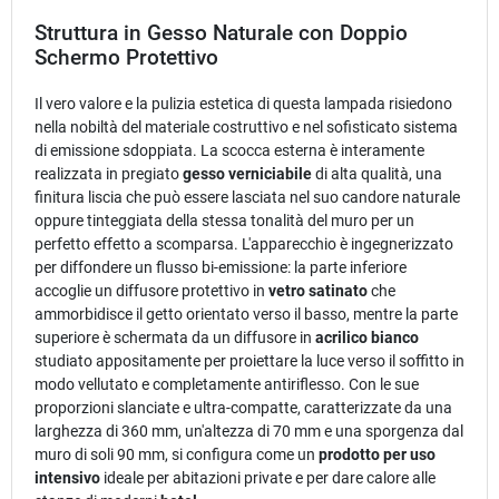
Struttura in Gesso Naturale con Doppio
Schermo Protettivo
Il vero valore e la pulizia estetica di questa lampada risiedono
nella nobiltà del materiale costruttivo e nel sofisticato sistema
di emissione sdoppiata. La scocca esterna è interamente
realizzata in pregiato
gesso verniciabile
di alta qualità, una
finitura liscia che può essere lasciata nel suo candore naturale
oppure tinteggiata della stessa tonalità del muro per un
perfetto effetto a scomparsa. L'apparecchio è ingegnerizzato
per diffondere un flusso bi-emissione: la parte inferiore
accoglie un diffusore protettivo in
vetro satinato
che
ammorbidisce il getto orientato verso il basso, mentre la parte
superiore è schermata da un diffusore in
acrilico bianco
studiato appositamente per proiettare la luce verso il soffitto in
modo vellutato e completamente antiriflesso. Con le sue
proporzioni slanciate e ultra-compatte, caratterizzate da una
larghezza di 360 mm, un'altezza di 70 mm e una sporgenza dal
muro di soli 90 mm, si configura come un
prodotto per uso
intensivo
ideale per abitazioni private e per dare calore alle