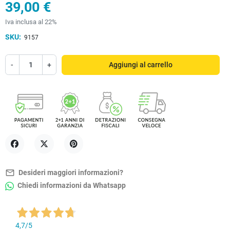
39,00 €
Iva inclusa al 22%
SKU:
9157
-
+
Aggiungi al carrello
Condividi
Twitta
Pinterest
mail_outline
Desideri maggiori informazioni?
Chiedi informazioni da Whatsapp
4,7
/5