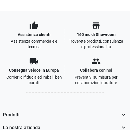
thumb_up
store
Assistenza clienti
160 mq di Showroom
Assistenza commerciale e
Troverete prodotti, consulenza
tecnica
e professionalità
local_shipping
people
Consegna veloce in Europa
Collabora con noi
Corrieri di fiducia ed imballi ben
Preventivi su misura per
curati
collaborazioni durature

Prodotti

La nostra azienda