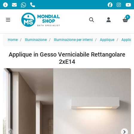
0
Home
Illuminazione
Illuminazione per interni
Applique
Appliqu
Applique in Gesso Verniciabile Rettangolare
2xE14
keyboard_arrow_left
keyboard_arrow_right