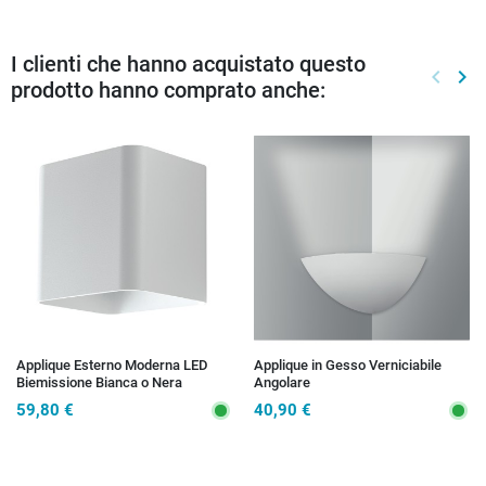
I clienti che hanno acquistato questo
keyboard_arrow_left
keyboard_arrow_right
prodotto hanno comprato anche:
Preced
Suc
Applique Esterno Moderna LED
Applique in Gesso Verniciabile
Biemissione Bianca o Nera
Angolare
59,80 €
40,90 €