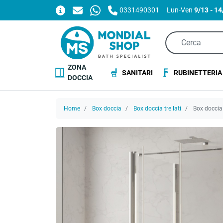
0331490301
Lun-Ven
9/13 - 1
ZONA
SANITARI
RUBINETTERIA
DOCCIA
Home
Box doccia
Box doccia tre lati
Box doccia 