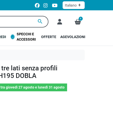
0
search
SPECCHI E
EDI
OFFERTE
AGEVOLAZIONI
ACCESSORI
re lati senza profili
 H195 DOBLA
o
tra
giovedì 27 agosto
e
lunedì 31 agosto