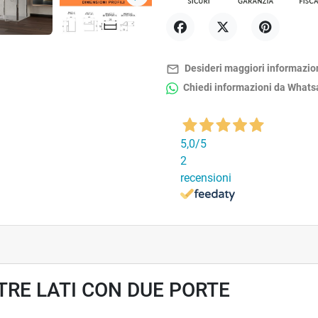
Successivo
Condividi
Twitta
Pinterest
mail_outline
Desideri maggiori informazio
Chiedi informazioni da What
5,0
/5
2
recensioni
TRE LATI CON DUE PORTE