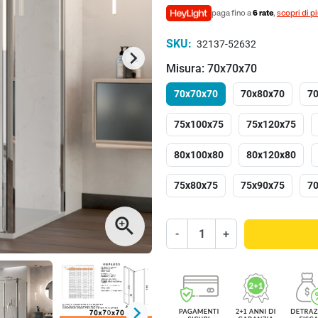
paga fino a
6 rate
,
scopri di p
SKU:
32137-52632
keyboard_arrow_right
Successivo
Misura: 70x70x70
70x70x70
70x80x70
7
75x100x75
75x120x75
80x100x80
80x120x80
75x80x75
75x90x75
7
zoom_in
-
+
keyboard_arrow_right