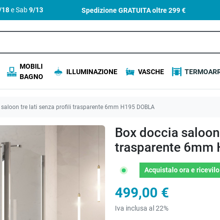
4/18
e Sab
9/13
Spedizione GRATUITA oltre
299 €
MOBILI
ILLUMINAZIONE
VASCHE
TERMOARR
BAGNO
saloon tre lati senza profili trasparente 6mm H195 DOBLA
Box doccia saloon t
trasparente 6mm
Acquistalo ora
e ricevil
499,00 €
Iva inclusa al 22%