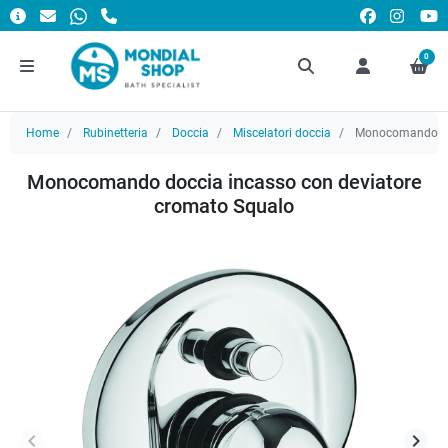
0
Home
Rubinetteria
Doccia
Miscelatori doccia
Monocomando doc
Monocomando doccia incasso con deviatore
cromato Squalo
keyboard_arrow_left
keyboard_arrow_right