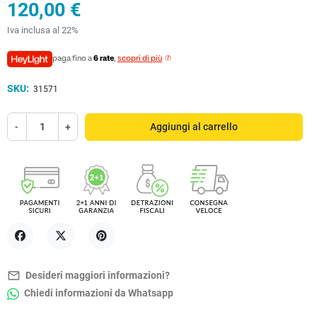
120,00 €
Iva inclusa al 22%
paga fino a
6 rate
,
scopri di più
SKU:
31571
-
+
Aggiungi al carrello
Condividi
Twitta
Pinterest
mail_outline
Desideri maggiori informazioni?
Chiedi informazioni da Whatsapp