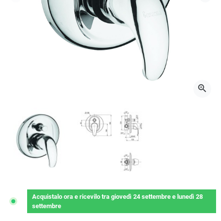
Precedente
Succ
zoom_in
Acquistalo ora
e ricevilo
tra
giovedì 24 settembre
e
lunedì 28
settembre