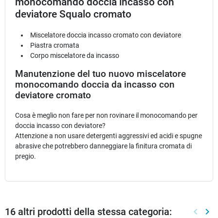
monocomando doccia incasso con
deviatore Squalo cromato
Miscelatore doccia incasso cromato con deviatore
Piastra cromata
Corpo miscelatore da incasso
Manutenzione del tuo nuovo miscelatore
monocomando doccia da incasso con
deviatore cromato
Cosa è meglio non fare per non rovinare il monocomando per
doccia incasso con deviatore?
Attenzione a non usare detergenti aggressivi ed acidi e spugne
abrasive che potrebbero danneggiare la finitura cromata di
pregio.
16 altri prodotti della stessa categoria:
keyboard_arrow_left
keyboard_arrow_right
Preced
Suc