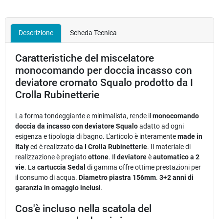
Descrizione
Scheda Tecnica
Caratteristiche del miscelatore
monocomando per doccia incasso con
deviatore cromato Squalo prodotto da I
Crolla Rubinetterie
La forma tondeggiante e minimalista, rende il
monocomando
doccia da incasso con deviatore Squalo
adatto ad ogni
esigenza e tipologia di bagno. L'articolo è interamente
made in
Italy
ed è realizzato
da I Crolla Rubinetterie
. Il materiale di
realizzazione è pregiato
ottone
. Il
deviatore
è
automatico a 2
vie
. La
cartuccia Sedal
di gamma offre ottime prestazioni per
il consumo di acqua.
Diametro piastra 156mm
.
3+2 anni di
garanzia in omaggio inclusi
.
Cos'è incluso nella scatola del