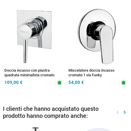
Doccia incasso con piastra
Miscelatore doccia incasso
quadrata minimalista cromato
cromato 1 via Funky
Jackie
109,00 €
54,00 €
I clienti che hanno acquistato questo
keyboard_arrow_left
keyboard_arrow_right
prodotto hanno comprato anche:
Preced
Suc