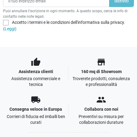
Puoi annullare l'iscrizione in ogni momento. A questo scopo, cerca le info di
contatto nelle note legali.
Accetto i termini e le condizioni dell'informativa sulla privacy.
(Leggi)
thumb_up
store
Assistenza clienti
160 mq di Showroom
Assistenza commerciale e
Troverete prodotti, consulenza
tecnica
e professionalità
local_shipping
people
Consegna veloce in Europa
Collabora con noi
Corrieri di fiducia ed imballi ben
Preventivi su misura per
curati
collaborazioni durature