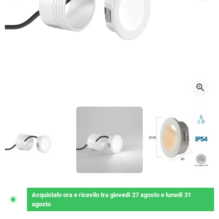
Precedente
Succ
zoom_in
Acquistalo ora
e ricevilo
tra
giovedì 27 agosto
e
lunedì 31
agosto