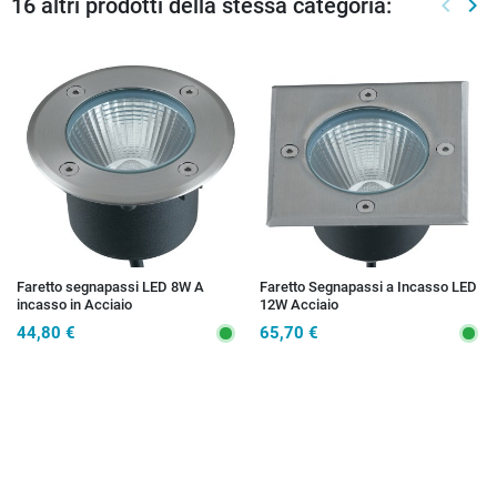
16 altri prodotti della stessa categoria:
keyboard_arrow_left
keyboard_arrow_right
Preced
Suc
Faretto segnapassi LED 8W A
Faretto Segnapassi a Incasso LED
incasso in Acciaio
12W Acciaio
44,80 €
65,70 €