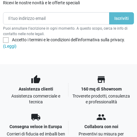
Ricevi le nostre novità e le offerte speciali
Puoi annullare l'iscrizione in ogni momento. A questo scopo, cerca le info di
contatto nelle note legali.
Accetto i termini e le condizioni dell'informativa sulla privacy.
(Leggi)
thumb_up
store
Assistenza clienti
160 mq di Showroom
Assistenza commerciale e
Troverete prodotti, consulenza
tecnica
e professionalità
local_shipping
people
Consegna veloce in Europa
Collabora con noi
Corrieri di fiducia ed imballi ben
Preventivi su misura per