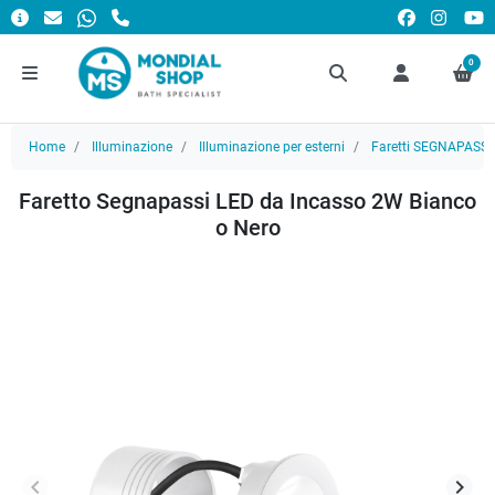
0
Home
Illuminazione
Illuminazione per esterni
Faretti SEGNAPASSI
Faretto Segnapassi LED da Incasso 2W Bianco
o Nero
keyboard_arrow_left
keyboard_arrow_right