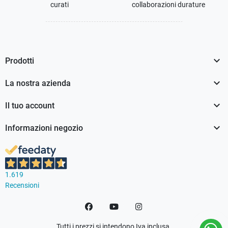
curati
collaborazioni durature

Prodotti

La nostra azienda

Il tuo account

Informazioni negozio
1.619
Recensioni
Facebook
YouTube
Instagram
Tutti i prezzi si intendono Iva inclusa.