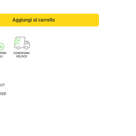
Aggiungi al carrello
ni?
sapp