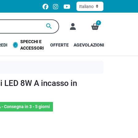
0
search
SPECCHI E
EDI
OFFERTE
AGEVOLAZIONI
ACCESSORI
i LED 8W A incasso in
 -
Consegna in 3 - 5 giorni