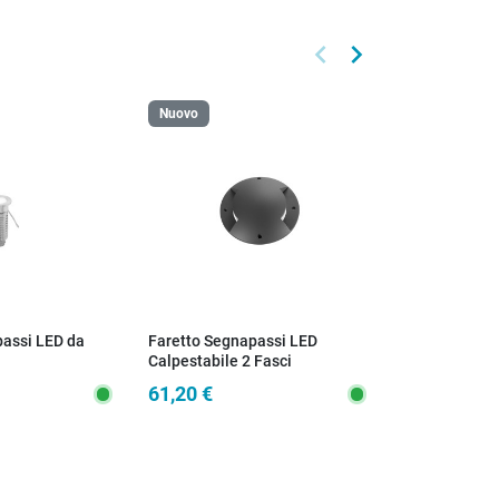
keyboard_arrow_left
keyboard_arrow_right
Precedente
Successivo
Nuovo
Nuovo
passi LED da
Faretto Segnapassi LED
Faretto Segn
Calpestabile 2 Fasci
Calpestabile 
61,20 €
19,20 €