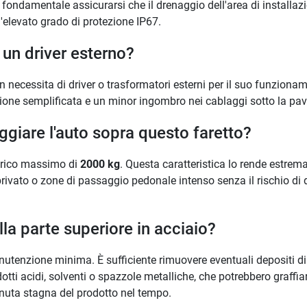
È fondamentale assicurarsi che il drenaggio dell'area di installaz
l'elevato grado di protezione IP67.
i un driver esterno?
 necessita di driver o trasformatori esterni per il suo funzionam
zione semplificata e un minor ingombro nei cablaggi sotto la pa
giare l'auto sopra questo faretto?
 carico massimo di
2000 kg
. Questa caratteristica lo rende estrem
privato o zone di passaggio pedonale intenso senza il rischio di 
lla parte superiore in acciaio?
anutenzione minima. È sufficiente rimuovere eventuali depositi d
tti acidi, solventi o spazzole metalliche, che potrebbero graffiare
nuta stagna del prodotto nel tempo.