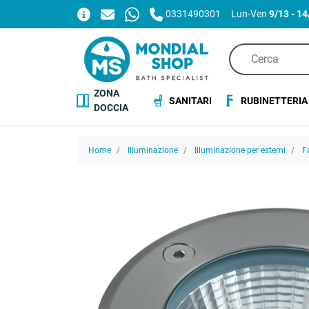
0331490301
Lun-Ven
9/13 - 1
ZONA
SANITARI
RUBINETTERIA
DOCCIA
Home
Illuminazione
Illuminazione per esterni
F