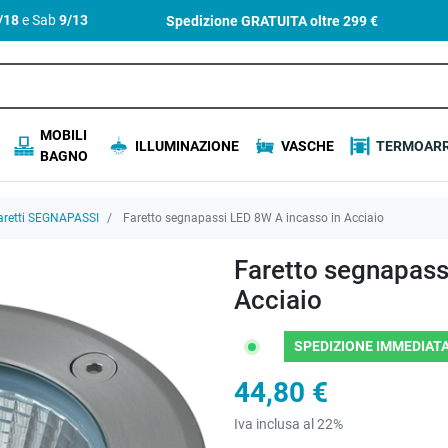
4/18
e Sab
9/13
Spedizione GRATUITA oltre
299 €
MOBILI
ILLUMINAZIONE
VASCHE
TERMOARR
BAGNO
aretti SEGNAPASSI
Faretto segnapassi LED 8W A incasso in Acciaio
Faretto segnapass
Acciaio
SPEDIZIONE IMMEDIATA
44,80 €
Iva inclusa al 22%