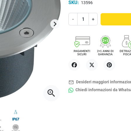
SKU:
13596
-
+
keyboard_arrow_right
Successivo
Condividi
Twitta
Pinterest
mail_outline
Desideri maggiori informazio
Chiedi informazioni da What
zoom_in