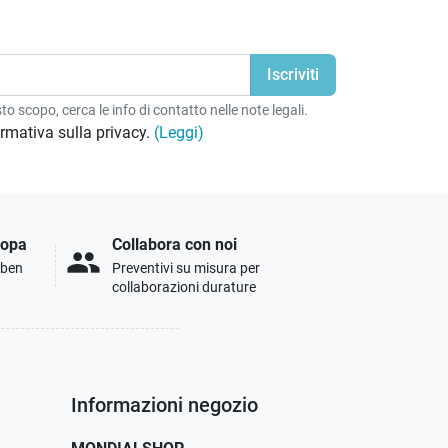
o scopo, cerca le info di contatto nelle note legali.
formativa sulla privacy.
(Leggi)
ropa
Collabora con noi
people
i ben
Preventivi su misura per
collaborazioni durature
Informazioni negozio