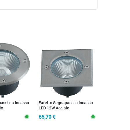
assi da Incasso
Faretto Segnapassi a Incasso
io
LED 12W Acciaio
65,70 €