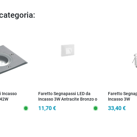
 categoria:
i Incasso
Faretto Segnapassi LED da
Faretto Segna
 42W
Incasso 3W Antracite Bronzo o
Incasso 3W
Bianco
11,70 €
33,40 €