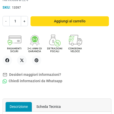
SKU:
13597
-
+
Aggiungi al carrello
Condividi
Twitta
Pinterest
mail_outline
Desideri maggiori informazioni?
Chiedi informazioni da Whatsapp
Descrizione
Scheda Tecnica