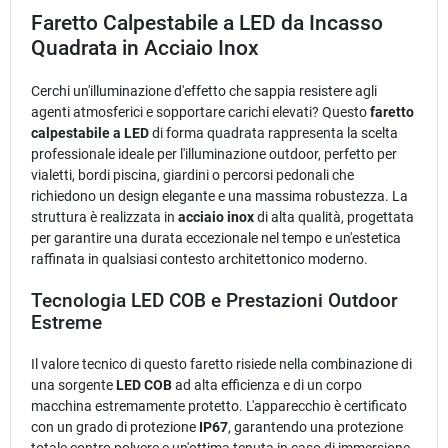
Faretto Calpestabile a LED da Incasso
Quadrata in Acciaio Inox
Cerchi un'illuminazione d'effetto che sappia resistere agli
agenti atmosferici e sopportare carichi elevati? Questo
faretto
calpestabile a LED
di forma quadrata rappresenta la scelta
professionale ideale per l'illuminazione outdoor, perfetto per
vialetti, bordi piscina, giardini o percorsi pedonali che
richiedono un design elegante e una massima robustezza. La
struttura è realizzata in
acciaio inox
di alta qualità, progettata
per garantire una durata eccezionale nel tempo e un'estetica
raffinata in qualsiasi contesto architettonico moderno.
Tecnologia LED COB e Prestazioni Outdoor
Estreme
Il valore tecnico di questo faretto risiede nella combinazione di
una sorgente
LED COB
ad alta efficienza e di un corpo
macchina estremamente protetto. L'apparecchio è certificato
con un grado di protezione
IP67
, garantendo una protezione
totale contro polvere e un'ottima tenuta in caso di immersione