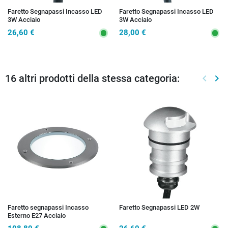
Faretto Segnapassi Incasso LED
Faretto Segnapassi Incasso LED
3W Acciaio
3W Acciaio
26,60 €
28,00 €
16 altri prodotti della stessa categoria:
keyboard_arrow_left
keyboard_arrow_right
Preced
Suc
Faretto segnapassi Incasso
Faretto Segnapassi LED 2W
Esterno E27 Acciaio