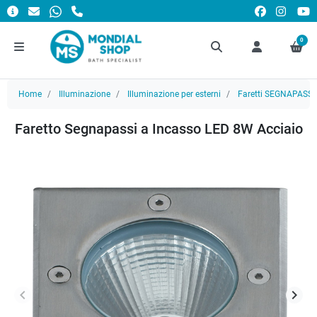
0
Home
Illuminazione
Illuminazione per esterni
Faretti SEGNAPASSI
Faretto Segnapassi a Incasso LED 8W Acciaio
keyboard_arrow_left
keyboard_arrow_right
Precedente
Succ