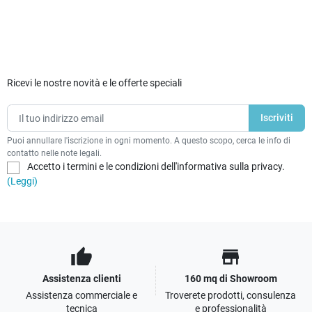
Ricevi le nostre novità e le offerte speciali
Puoi annullare l'iscrizione in ogni momento. A questo scopo, cerca le info di
contatto nelle note legali.
Accetto i termini e le condizioni dell'informativa sulla privacy.
(Leggi)
thumb_up
store
Assistenza clienti
160 mq di Showroom
Assistenza commerciale e
Troverete prodotti, consulenza
tecnica
e professionalità