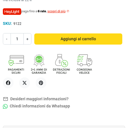
paga fino a
6 rate
,
scopri di più
SKU:
9122
-
+
Aggiungi al carrello
Condividi
Twitta
Pinterest
mail_outline
Desideri maggiori informazioni?
Chiedi informazioni da Whatsapp