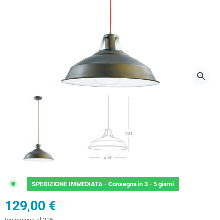
zoom_in
SPEDIZIONE IMMEDIATA -
Consegna in 3 - 5 giorni
129,00 €
Iva inclusa al 22%