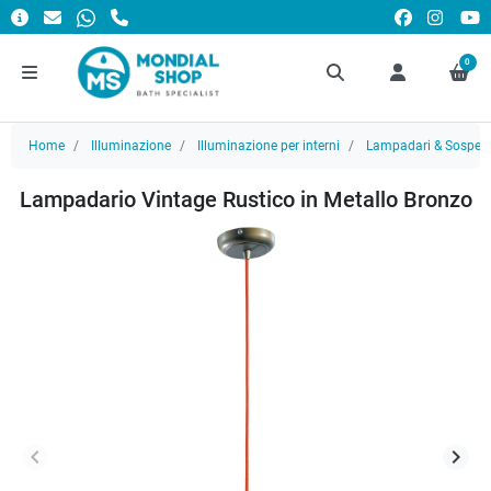
0
Home
Illuminazione
Illuminazione per interni
Lampadari & Sospens
Lampadario Vintage Rustico in Metallo Bronzo
keyboard_arrow_left
keyboard_arrow_right
Precedente
Succ