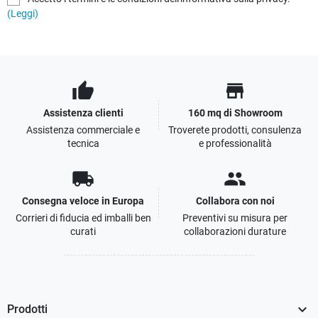
(Leggi)
thumb_up
store
Assistenza clienti
160 mq di Showroom
Assistenza commerciale e
Troverete prodotti, consulenza
tecnica
e professionalità
local_shipping
people
Consegna veloce in Europa
Collabora con noi
Corrieri di fiducia ed imballi ben
Preventivi su misura per
curati
collaborazioni durature

Prodotti