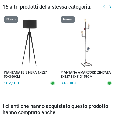
16 altri prodotti della stessa categoria:
keyboard_arrow_left
keyboard_arrow_right
Preced
Suc
Nuovo
Nuovo
PIANTANA IBIS NERA 1XE27
PIANTANA AMARCORD ZINCATA
50X160CM
3XE27 31X31X159CM
182,10 €
336,00 €
I clienti che hanno acquistato questo prodotto
hanno comprato anche: