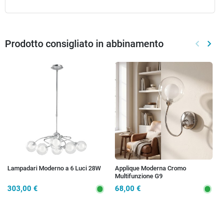
Prodotto consigliato in abbinamento
keyboard_arrow_left
keyboard_arrow_right
Preced
Suc
Lampadari Moderno a 6 Luci 28W
Applique Moderna Cromo
Multifunzione G9
303,00 €
68,00 €