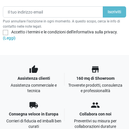
Puoi annullare l'iscrizione in ogni momento. A questo scopo, cerca le info di
contatto nelle note legali.
Accetto i termini e le condizioni dell'informativa sulla privacy.
(Leggi)
thumb_up
store
Assistenza clienti
160 mq di Showroom
Assistenza commerciale e
Troverete prodotti, consulenza
tecnica
e professionalità
local_shipping
people
Consegna veloce in Europa
Collabora con noi
Corrieri di fiducia ed imballi ben
Preventivi su misura per
curati
collaborazioni durature