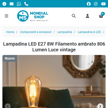
0
Home
Componenti e Accessori
Lampadine
Lampadine A LED
L
Lampadina LED E27 8W Filamento ambrato 806
Lumen Luce vintage
Nuovo
keyboard_arrow_left
keyboard_arrow_right