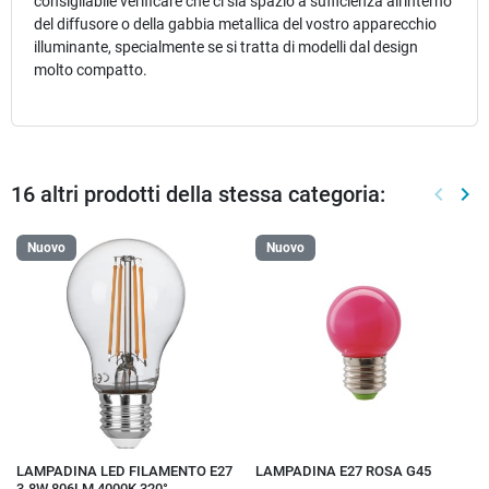
consigliabile verificare che ci sia spazio a sufficienza all'interno
del diffusore o della gabbia metallica del vostro apparecchio
illuminante, specialmente se si tratta di modelli dal design
molto compatto.
16 altri prodotti della stessa categoria:
keyboard_arrow_left
keyboard_arrow_right
Preced
Suc
Nuovo
Nuovo
LAMPADINA LED FILAMENTO E27
LAMPADINA E27 ROSA G45
3.8W 806LM 4000K 320°