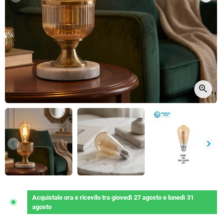
Precedente
Succ
zoom_in
keyboard_arrow_left
keyboard_arrow_right
Precedente
Succ
Acquistalo ora
e ricevilo
tra
giovedì 27 agosto
e
lunedì 31
agosto