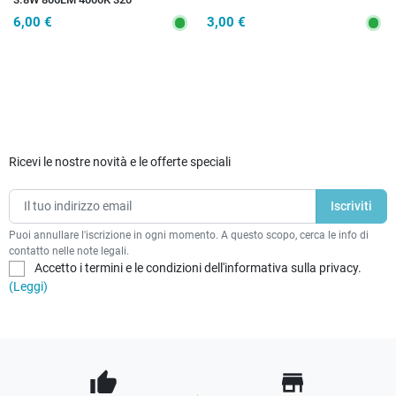
60X105mm 50000h CRI80
6,00 €
3,00 €
Ricevi le nostre novità e le offerte speciali
Puoi annullare l'iscrizione in ogni momento. A questo scopo, cerca le info di
contatto nelle note legali.
Accetto i termini e le condizioni dell'informativa sulla privacy.
(Leggi)
thumb_up
store