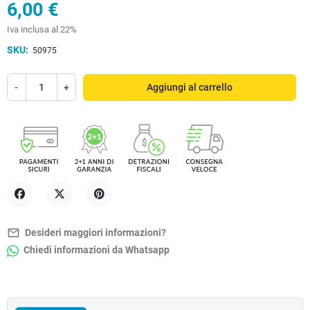
6,00 €
Iva inclusa al 22%
SKU:
50975
-
+
Aggiungi al carrello
Condividi
Twitta
Pinterest
mail_outline
Desideri maggiori informazioni?
Chiedi informazioni da Whatsapp